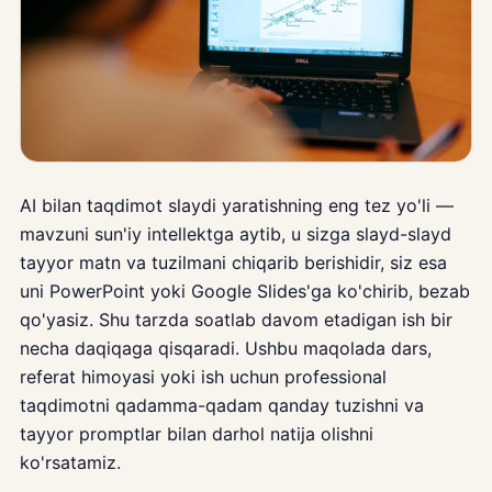
AI bilan taqdimot slaydi yaratishning eng tez yo'li —
mavzuni sun'iy intellektga aytib, u sizga slayd-slayd
tayyor matn va tuzilmani chiqarib berishidir, siz esa
uni PowerPoint yoki Google Slides'ga ko'chirib, bezab
qo'yasiz. Shu tarzda soatlab davom etadigan ish bir
necha daqiqaga qisqaradi. Ushbu maqolada dars,
referat himoyasi yoki ish uchun professional
taqdimotni qadamma-qadam qanday tuzishni va
tayyor promptlar bilan darhol natija olishni
ko'rsatamiz.