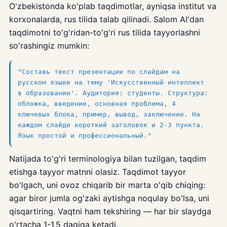
O'zbekistonda ko'plab taqdimotlar, ayniqsa institut va
korxonalarda, rus tilida talab qilinadi. Salom AI'dan
taqdimotni to'g'ridan-to'g'ri rus tilida tayyorlashni
so'rashingiz mumkin:
"Составь текст презентации по слайдам на
русском языке на тему 'Искусственный интеллект
в образовании'. Аудитория: студенты. Структура:
обложка, введение, основная проблема, 4
ключевых блока, пример, вывод, заключение. На
каждом слайде короткий заголовок и 2-3 пункта.
Язык простой и профессиональный."
Natijada to'g'ri terminologiya bilan tuzilgan, taqdim
etishga tayyor matnni olasiz. Taqdimot tayyor
bo'lgach, uni ovoz chiqarib bir marta o'qib chiqing:
agar biror jumla og'zaki aytishga noqulay bo'lsa, uni
qisqartiring. Vaqtni ham tekshiring — har bir slaydga
o'rtacha 1-1,5 daqiqa ketadi.