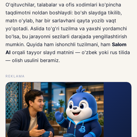
O'qituvchilar, talabalar va ofis xodimlari ko'pincha
taqdimotni noldan boshlaydi: bo'sh slaydga tikilib,
matn o'ylab, har bir sarlavhani qayta yozib vaqt
yo'qotadi. Aslida to'g'ri tuzilma va yaxshi yordamchi
bo'lsa, bu jarayonni sezilarli darajada yengillashtirish
mumkin. Quyida ham ishonchli tuzilmani, ham
Salom
AI
orqali tayyor slayd matnini — o'zbek yoki rus tilida
— olish usulini beramiz.
REKLAMA