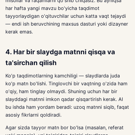
misollar va raqamlarni qo'shib chiqasiz. Bu ayniqsa
har hafta yangi mavzu bo'yicha taqdimot
tayyorlaydigan o'qituvchilar uchun katta vaqt tejaydi
— endi ish beruvchining maxsus dasturi yoki dizayner
kerak emas.
4. Har bir slaydga matnni qisqa va
ta'sirchan qilish
Ko'p taqdimotlarning kamchiligi — slaydlarda juda
ko'p matn bo'lishi. Tinglovchi bir vaqtning o'zida ham
o'qiy, ham tinglay olmaydi. Shuning uchun har bir
slayddagi matnni imkon qadar qisqartirish kerak. AI
bu ishda ham yordam beradi: uzoq matnni siqib, faqat
asosiy fikrlarni qoldiradi.
Agar sizda tayyor matn bor bo'lsa (masalan, referat