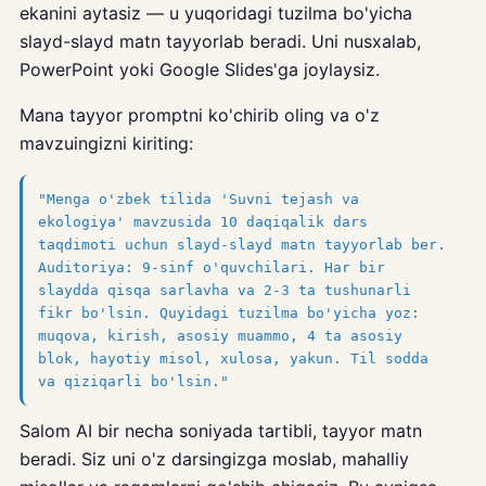
ekanini aytasiz — u yuqoridagi tuzilma bo'yicha
slayd-slayd matn tayyorlab beradi. Uni nusxalab,
PowerPoint yoki Google Slides'ga joylaysiz.
Mana tayyor promptni ko'chirib oling va o'z
mavzuingizni kiriting:
"Menga o'zbek tilida 'Suvni tejash va
ekologiya' mavzusida 10 daqiqalik dars
taqdimoti uchun slayd-slayd matn tayyorlab ber.
Auditoriya: 9-sinf o'quvchilari. Har bir
slaydda qisqa sarlavha va 2-3 ta tushunarli
fikr bo'lsin. Quyidagi tuzilma bo'yicha yoz:
muqova, kirish, asosiy muammo, 4 ta asosiy
blok, hayotiy misol, xulosa, yakun. Til sodda
va qiziqarli bo'lsin."
Salom AI bir necha soniyada tartibli, tayyor matn
beradi. Siz uni o'z darsingizga moslab, mahalliy