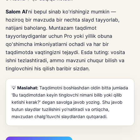
Salom AI
'ni bepul sinab ko'rishingiz mumkin —
hoziroq bir mavzuda bir nechta slayd tayyorlab,
natijani baholang. Muntazam taqdimot
tayyorlaydiganlar uchun Pro yoki yillik obuna
qo'shimcha imkoniyatlarni ochadi va har bir
taqdimotda vaqtingizni tejaydi. Esda tuting: vosita
ishni tezlashtiradi, ammo mavzuni chuqur bilish va
tinglovchini his qilish baribir sizdan.
💡
Maslahat:
Taqdimotni boshlashdan oldin bitta jumlada
'Bu taqdimotdan keyin tinglovchi nimani bilib yoki qilib
ketishi kerak?' degan savolga javob yozing. Shu javob
butun slaydlar tuzilishini yo'naltiradi va ortiqcha,
mavzudan chalg'ituvchi slaydlardan qutqaradi.