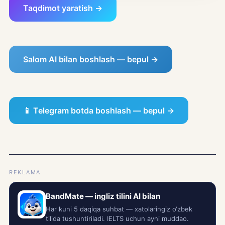
Taqdimot yaratish →
Salom AI bilan boshlash — bepul →
📱 Telegram botda boshlash — bepul →
REKLAMA
BandMate — ingliz tilini AI bilan
Har kuni 5 daqiqa suhbat — xatolaringiz o‘zbek
tilida tushuntiriladi. IELTS uchun ayni muddao.