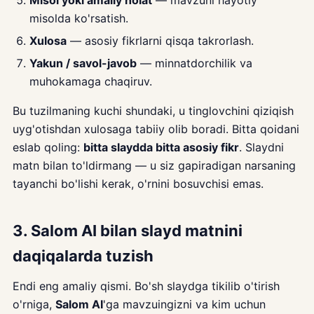
Misol yoki amaliy holat
— mavzuni hayotiy
misolda ko'rsatish.
Xulosa
— asosiy fikrlarni qisqa takrorlash.
Yakun / savol-javob
— minnatdorchilik va
muhokamaga chaqiruv.
Bu tuzilmaning kuchi shundaki, u tinglovchini qiziqish
uyg'otishdan xulosaga tabiiy olib boradi. Bitta qoidani
eslab qoling:
bitta slaydda bitta asosiy fikr
. Slaydni
matn bilan to'ldirmang — u siz gapiradigan narsaning
tayanchi bo'lishi kerak, o'rnini bosuvchisi emas.
3. Salom AI bilan slayd matnini
daqiqalarda tuzish
Endi eng amaliy qismi. Bo'sh slaydga tikilib o'tirish
o'rniga,
Salom AI
'ga mavzuingizni va kim uchun