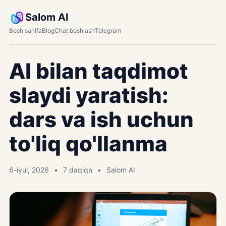
Salom AI
Bosh sahifa
Blog
Chat boshlash
Telegram
AI bilan taqdimot
slaydi yaratish:
dars va ish uchun
to'liq qo'llanma
6-iyul, 2026
7 daqiqa
Salom AI