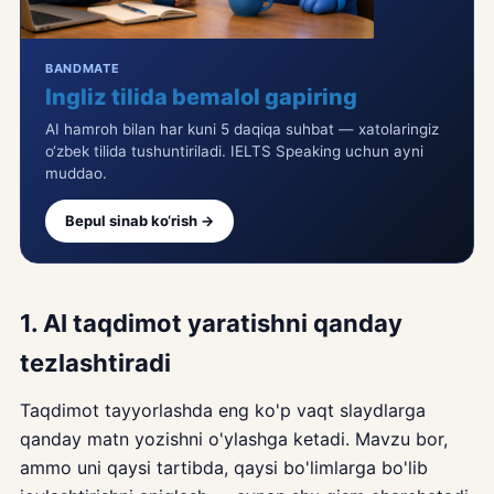
BANDMATE
Ingliz tilida bemalol gapiring
AI hamroh bilan har kuni 5 daqiqa suhbat — xatolaringiz
o‘zbek tilida tushuntiriladi. IELTS Speaking uchun ayni
muddao.
Bepul sinab ko‘rish →
1. AI taqdimot yaratishni qanday
tezlashtiradi
Taqdimot tayyorlashda eng ko'p vaqt slaydlarga
qanday matn yozishni o'ylashga ketadi. Mavzu bor,
ammo uni qaysi tartibda, qaysi bo'limlarga bo'lib