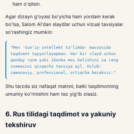
ham o'qilsin.
Agar dizayn g'oyasi bo'yicha ham yordam kerak
bo'lsa, Salom AI'dan slaydlar uchun vizual tavsiyalar
so'rashingiz mumkin:
"Men 'Sun'iy intellekt ta'limda' mavzusida
taqdimot tayyorlayapman. Har bir slayd uchun
qanday rasm yoki ikonka mos kelishini va rang
sxemasini qisqacha tavsiya qil. Uslub:
zamonaviy, professional, ortiqcha bezaksiz."
Shu tarzda siz nafaqat matnni, balki taqdimotning
umumiy ko'rinishini ham tez yig'ib olasiz.
6. Rus tilidagi taqdimot va yakuniy
tekshiruv