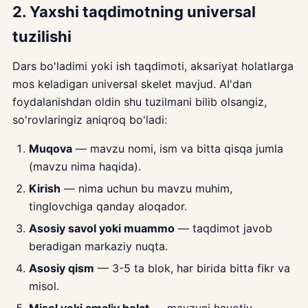
2. Yaxshi taqdimotning universal
tuzilishi
Dars bo'ladimi yoki ish taqdimoti, aksariyat holatlarga
mos keladigan universal skelet mavjud. AI'dan
foydalanishdan oldin shu tuzilmani bilib olsangiz,
so'rovlaringiz aniqroq bo'ladi:
Muqova
— mavzu nomi, ism va bitta qisqa jumla
(mavzu nima haqida).
Kirish
— nima uchun bu mavzu muhim,
tinglovchiga qanday aloqador.
Asosiy savol yoki muammo
— taqdimot javob
beradigan markaziy nuqta.
Asosiy qism
— 3-5 ta blok, har birida bitta fikr va
misol.