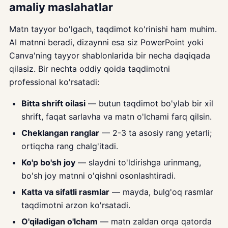
amaliy maslahatlar
Matn tayyor bo'lgach, taqdimot ko'rinishi ham muhim.
AI matnni beradi, dizaynni esa siz PowerPoint yoki
Canva'ning tayyor shablonlarida bir necha daqiqada
qilasiz. Bir nechta oddiy qoida taqdimotni
professional ko'rsatadi:
Bitta shrift oilasi
— butun taqdimot bo'ylab bir xil
shrift, faqat sarlavha va matn o'lchami farq qilsin.
Cheklangan ranglar
— 2-3 ta asosiy rang yetarli;
ortiqcha rang chalg'itadi.
Ko'p bo'sh joy
— slaydni to'ldirishga urinmang,
bo'sh joy matnni o'qishni osonlashtiradi.
Katta va sifatli rasmlar
— mayda, bulg'oq rasmlar
taqdimotni arzon ko'rsatadi.
O'qiladigan o'lcham
— matn zaldan orqa qatorda