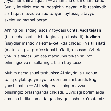
joylashtirishni aniqlash — aynan shu qism charchatadi.
Sun'iy intellekt esa bu bosqichni deyarli olib tashlaydi:
siz faqat mavzu va auditoriyani aytasiz, u tayyor
skelet va matnni beradi.
AI'ning bu ishdagi asosiy foydasi uchta:
vaqt tejash
(bir necha soatlik ish daqiqalarga tushadi),
tuzilma
(slaydlar mantiqiy ketma-ketlikda chiqadi) va
til sifati
(matn silliq va professional bo'ladi, xususan o'zbek
yoki rus tilida). Siz esa mazmunni tekshirib, o'z
bilimingiz va misollaringiz bilan boyitasiz.
Muhim narsa shuni tushunish: AI slaydni siz uchun
to'liq o'ylab qo'ymaydi, u qoralamani beradi. Eng
yaxshi natija — AI tezligi va sizning mavzuni
bilishingiz birlashganda chiqadi. Quyidagi bo'limlarda
ana shu birlikni amalda qanday qo'llashni ko'rsatamiz.