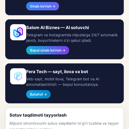
Sinab ko‘rish →
Salom AI Biznes — AI sotuvchi
Telegram va Instagram’da mijozlarga 24/7 avtomatik
javob, buyurtmalarni o‘zi qabul qiladi.
Bepul sinab ko‘rish →
Fera Tech — sayt, ilova va bot
Veb-sayt, mobil ilova, Telegram bot va AI
avtomatlashtirish — bepul konsultatsiya.
Batafsil →
Sotuv taqdimoti tayyorlash
Mijozni ishontiruvchi sotuv slaydlarini to'g'ri tuzilma va tayyor