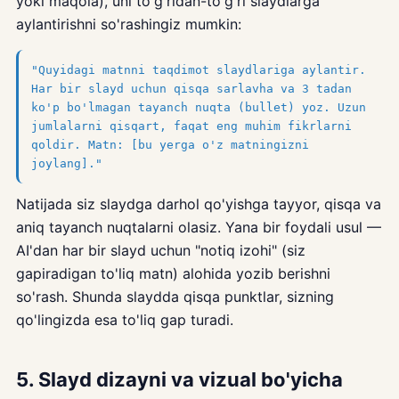
yoki maqola), uni to'g'ridan-to'g'ri slaydlarga
aylantirishni so'rashingiz mumkin:
"Quyidagi matnni taqdimot slaydlariga aylantir.
Har bir slayd uchun qisqa sarlavha va 3 tadan
ko'p bo'lmagan tayanch nuqta (bullet) yoz. Uzun
jumlalarni qisqart, faqat eng muhim fikrlarni
qoldir. Matn: [bu yerga o'z matningizni
joylang]."
Natijada siz slaydga darhol qo'yishga tayyor, qisqa va
aniq tayanch nuqtalarni olasiz. Yana bir foydali usul —
AI'dan har bir slayd uchun "notiq izohi" (siz
gapiradigan to'liq matn) alohida yozib berishni
so'rash. Shunda slaydda qisqa punktlar, sizning
qo'lingizda esa to'liq gap turadi.
5. Slayd dizayni va vizual bo'yicha