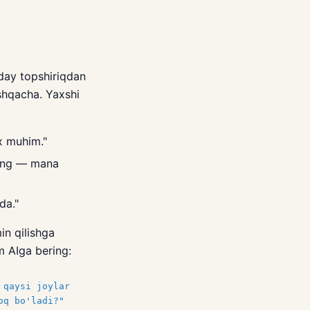
nday topshiriqdan
shqacha. Yaxshi
x muhim."
rang — mana
da."
in qilishga
m AIga bering:
 qaysi joylar
oq bo'ladi?"