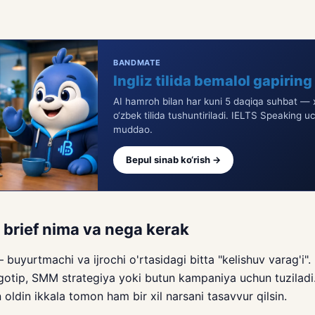
BANDMATE
Ingliz tilida bemalol gapiring
AI hamroh bilan har kuni 5 daqiqa suhbat — x
o‘zbek tilida tushuntiriladi. IELTS Speaking u
muddao.
Bepul sinab ko‘rish →
 brief nima va nega kerak
buyurtmachi va ijrochi o'rtasidagi bitta "kelishuv varag'i". 
ogotip, SMM strategiya yoki butun kampaniya uchun tuziladi
 oldin ikkala tomon ham bir xil narsani tasavvur qilsin.