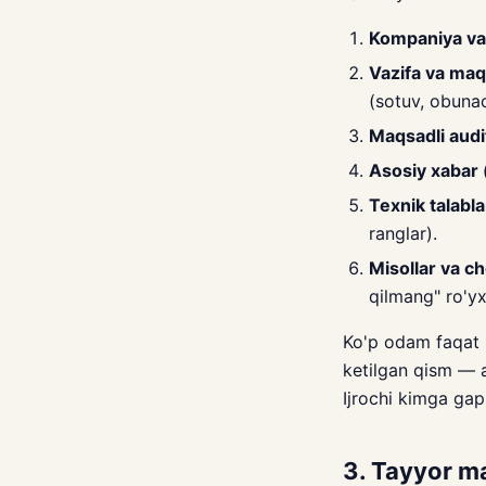
Kompaniya va
Vazifa va ma
(sotuv, obunach
Maqsadli audi
Asosiy xabar
Texnik talabla
ranglar).
Misollar va ch
qilmang" ro'yx
Ko'p odam faqat 1
ketilgan qism — a
Ijrochi kimga ga
3. Tayyor m