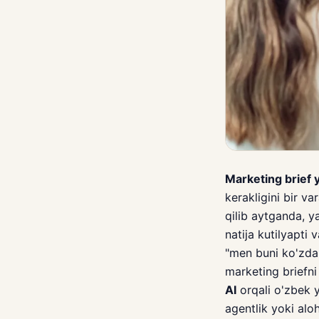
Marketing brief 
kerakligini bir va
qilib aytganda, y
natija kutilyapti
"men buni ko'zda
marketing briefn
AI
orqali o'zbek y
agentlik yoki alo