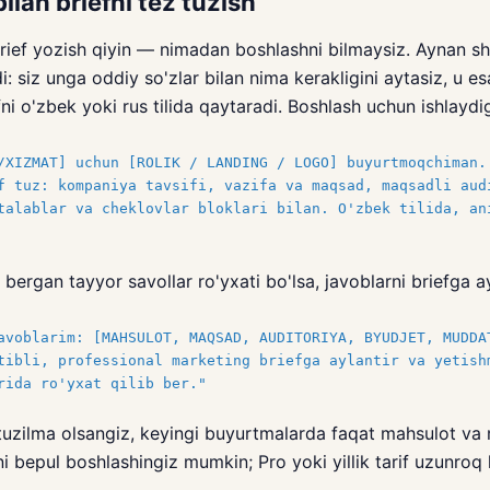
bilan briefni tez tuzish
rief yozish qiyin — nimadan boshlashni bilmaysiz. Aynan s
i: siz unga oddiy so'zlar bilan nima kerakligini aytasiz, u es
fni o'zbek yoki rus tilida qaytaradi. Boshlash uchun ishlayd
/XIZMAT] uchun [ROLIK / LANDING / LOGO] buyurtmoqchiman.
f tuz: kompaniya tavsifi, vazifa va maqsad, maqsadli aud
talablar va cheklovlar bloklari bilan. O'zbek tilida, an
 bergan tayyor savollar ro'yxati bo'lsa, javoblarni briefga ay
avoblarim: [MAHSULOT, MAQSAD, AUDITORIYA, BYUDJET, MUDDA
tibli, professional marketing briefga aylantir va yetish
rida ro'yxat qilib ber."
 tuzilma olsangiz, keyingi buyurtmalarda faqat mahsulot va
ni bepul boshlashingiz mumkin; Pro yoki yillik tarif uzunroq 