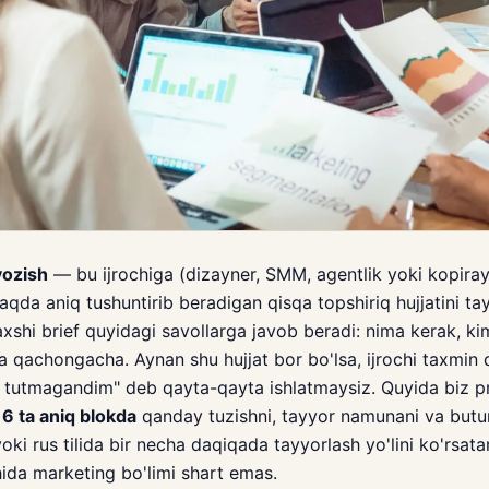
yozish
— bu ijrochiga (dizayner, SMM, agentlik yoki kopiray
raqda aniq tushuntirib beradigan qisqa topshiriq hujjatini ta
axshi brief quyidagi savollarga javob beradi: nima kerak, k
 va qachongacha. Aynan shu hujjat bor bo'lsa, ijrochi taxmin 
 tutmagandim" deb qayta-qayta ishlatmaysiz. Quyida biz p
i
6 ta aniq blokda
qanday tuzishni, tayyor namunani va butu
oki rus tilida bir necha daqiqada tayyorlash yo'lini ko'rs
hida marketing bo'limi shart emas.