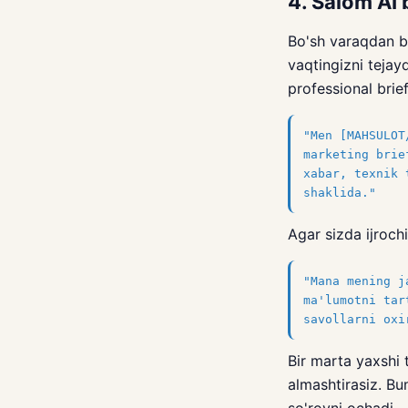
4. Salom AI 
Bo'sh varaqdan b
vaqtingizni tejayd
professional brie
"Men [MAHSULOT
marketing brie
xabar, texnik 
shaklida."
Agar sizda ijrochi
"Mana mening j
ma'lumotni tar
savollarni oxi
Bir marta yaxshi
almashtirasiz. Bu
so'rovni ochadi.