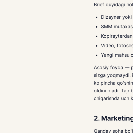
Brief quyidagi hol
Dizayner yoki
SMM mutaxassi
Kopirayterdan 
Video, fotoses
Yangi mahsulot
Asosiy foyda — pu
sizga yoqmaydi, i
ko'pincha qo'shimc
oldini oladi. Tajr
chiqarishda uch k
2. Marketing
Qanday soha bo'li