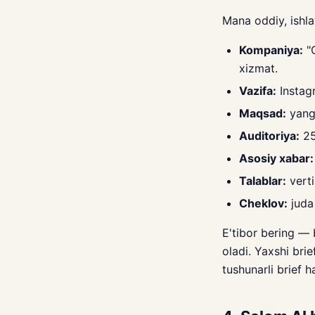
Mana oddiy, ishla
Kompaniya:
"C
xizmat.
Vazifa:
Instagr
Maqsad:
yangi
Auditoriya:
25
Asosiy xabar:
Talablar:
verti
Cheklov:
juda 
E'tibor bering — 
oladi. Yaxshi bri
tushunarli brief h