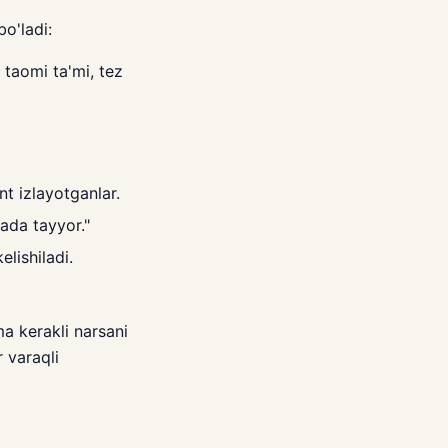
o'ladi:
 taomi ta'mi, tez
nt izlayotganlar.
ada tayyor."
elishiladi.
a kerakli narsani
r varaqli