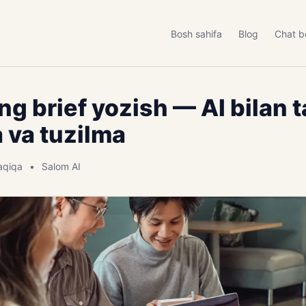
Bosh sahifa
Blog
Chat b
ng brief yozish — AI bilan 
va tuzilma
aqiqa
Salom AI