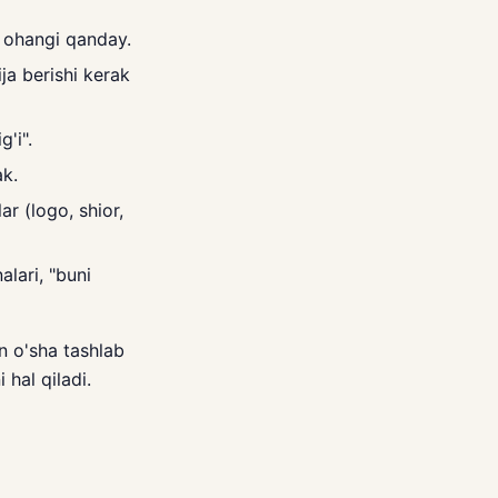
 ohangi qanday.
ja berishi kerak
g'i".
ak.
r (logo, shior,
lari, "buni
n o'sha tashlab
 hal qiladi.