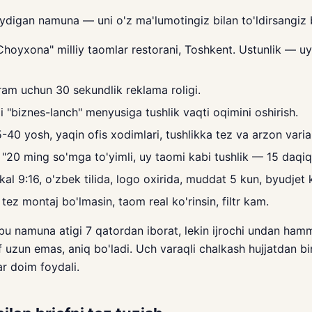
ydigan namuna — uni o'z ma'lumotingiz bilan to'ldirsangiz b
hoyxona" milliy taomlar restorani, Toshkent. Ustunlik — uy
am uchun 30 sekundlik reklama roligi.
 "biznes-lanch" menyusiga tushlik vaqti oqimini oshirish.
-40 yosh, yaqin ofis xodimlari, tushlikka tez va arzon varia
"20 ming so'mga to'yimli, uy taomi kabi tushlik — 15 daqiq
kal 9:16, o'zbek tilida, logo oxirida, muddat 5 kun, byudjet k
tez montaj bo'lmasin, taom real ko'rinsin, filtr kam.
bu namuna atigi 7 qatordan iborat, lekin ijrochi undan hamm
ef uzun emas, aniq bo'ladi. Uch varaqli chalkash hujjatdan bi
ar doim foydali.