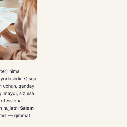
ter) nima
yyorlashdir. Qisqa
im uchun, qanday
qilmaydi, siz esa
rofessional
n hujjatni
Salom
atamiz — qimmat