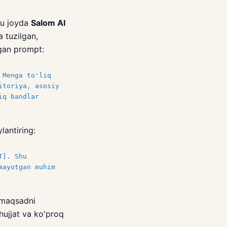
hu joyda
Salom AI
a tuzilgan,
igan prompt:
 Menga to'liq
itoriya, asosiy
iq bandlar
lantiring:
T]. Shu
mayotgan muhim
 maqsadni
hujjat va ko'proq