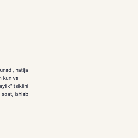
unadi, natija
n kun va
lik" tsiklini
r soat, ishlab