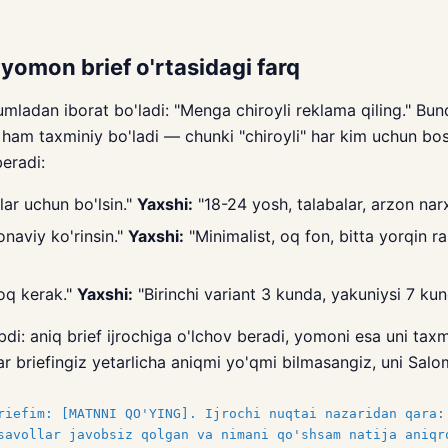
 yomon brief o'rtasidagi farq
umladan iborat bo'ladi: "Menga chiroyli reklama qiling." Bu
 ham taxminiy bo'ladi — chunki "chiroyli" har kim uchun bo
beradi:
ar uchun bo'lsin."
Yaxshi:
"18-24 yosh, talabalar, arzon nar
aviy ko'rinsin."
Yaxshi:
"Minimalist, oq fon, bitta yorqin 
oq kerak."
Yaxshi:
"Birinchi variant 3 kunda, yakuniysi 7 kun
ibdi: aniq brief ijrochiga o'lchov beradi, yomoni esa uni taxm
ar briefingiz yetarlicha aniqmi yo'qmi bilmasangiz, uni Salo
riefim: [MATNNI QO'YING]. Ijrochi nuqtai nazaridan qara:
savollar javobsiz qolgan va nimani qo'shsam natija aniqr