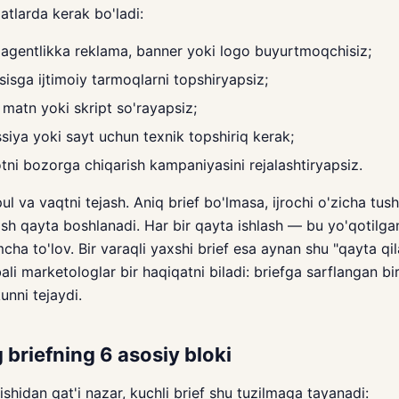
atlarda kerak bo'ladi:
 agentlikka reklama, banner yoki logo buyurtmoqchisiz;
sga ijtimoiy tarmoqlarni topshiryapsiz;
matn yoki skript so'rayapsiz;
siya yoki sayt uchun texnik topshiriq kerak;
ni bozorga chiqarish kampaniyasini rejalashtiryapsiz.
l va vaqtni tejash. Aniq brief bo'lmasa, ijrochi o'zicha tush
sh qayta boshlanadi. Har bir qayta ishlash — bu yo'qotilga
ha to'lov. Bir varaqli yaxshi brief esa aynan shu "qayta qilay
ibali marketologlar bir haqiqatni biladi: briefga sarflangan bi
unni tejaydi.
 briefning 6 asosiy bloki
shidan qat'i nazar, kuchli brief shu tuzilmaga tayanadi: