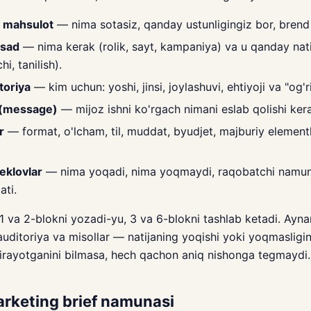
 mahsulot
— nima sotasiz, qanday ustunligingiz bor, brend
qsad
— nima kerak (rolik, sayt, kampaniya) va u qanday nati
i, tanilish).
toriya
— kim uchun: yoshi, jinsi, joylashuvi, ehtiyoji va "og'ri
 (message)
— mijoz ishni ko'rgach nimani eslab qolishi ker
r
— format, o'lcham, til, muddat, byudjet, majburiy elementla
eklovlar
— nima yoqadi, nima yoqmaydi, raqobatchi namuna
ati.
 va 2-blokni yozadi-yu, 3 va 6-blokni tashlab ketadi. Ayna
uditoriya va misollar — natijaning yoqishi yoki yoqmasligini
pirayotganini bilmasa, hech qachon aniq nishonga tegmaydi.
arketing brief namunasi