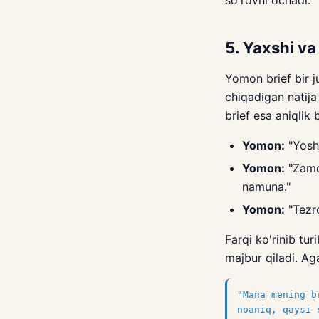
5. Yaxshi va
Yomon brief bir j
chiqadigan natija
brief esa aniqlik 
Yomon:
"Yoshl
Yomon:
"Zamon
namuna."
Yomon:
"Tezr
Farqi ko'rinib tur
majbur qiladi. Ag
"Mana mening b
noaniq, qaysi 