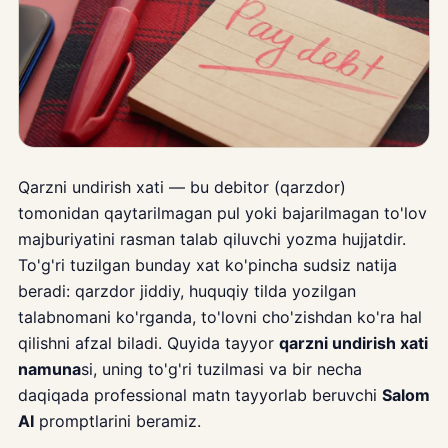
Qarzni undirish xati — bu debitor (qarzdor)
tomonidan qaytarilmagan pul yoki bajarilmagan to'lov
majburiyatini rasman talab qiluvchi yozma hujjatdir.
To'g'ri tuzilgan bunday xat ko'pincha sudsiz natija
beradi: qarzdor jiddiy, huquqiy tilda yozilgan
talabnomani ko'rganda, to'lovni cho'zishdan ko'ra hal
qilishni afzal biladi. Quyida tayyor
qarzni undirish xati
namuna
si, uning to'g'ri tuzilmasi va bir necha
daqiqada professional matn tayyorlab beruvchi
Salom
AI
promptlarini beramiz.