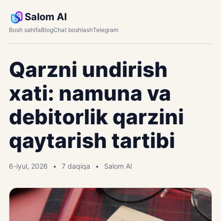
Salom AI
Bosh sahifa
Blog
Chat boshlash
Telegram
Qarzni undirish
xati: namuna va
debitorlik qarzini
qaytarish tartibi
6-iyul, 2026
7 daqiqa
Salom AI