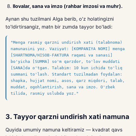
Ilovalar, sana va imzo (rahbar imzosi va muhr).
Aynan shu tuzilmani AIga berib, o'z holatingizni
to'ldirtirsangiz, matn bir zumda tayyor bo'ladi:
"Menga rasmiy qarzni undirish xati (talabnoma)
namunasini yoz. Vaziyat: [KOMPANIYA NOMI] menga
[SHARTNOMA/HISOB-FAKTURA raqami va sanasi]
bo'yicha [SUMMA] so'm qarzdor, to'lov muddati
[SANA]da o'tgan. Talabim: 10 kun ichida to'liq
summani to'lash. Standart tuzilmadan foydalan:
shapka, hujjat nomi, asos, qarz miqdori, talab,
muddat, ogohlantirish, sana va imzo. O'zbek
tilida, rasmiy uslubda yoz."
3. Tayyor qarzni undirish xati namuna
Quyida umumiy namuna keltiramiz — kvadrat qavs