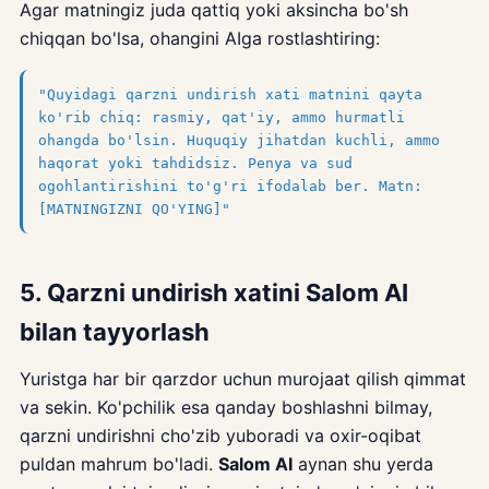
Agar matningiz juda qattiq yoki aksincha bo'sh
chiqqan bo'lsa, ohangini AIga rostlashtiring:
"Quyidagi qarzni undirish xati matnini qayta
ko'rib chiq: rasmiy, qat'iy, ammo hurmatli
ohangda bo'lsin. Huquqiy jihatdan kuchli, ammo
haqorat yoki tahdidsiz. Penya va sud
ogohlantirishini to'g'ri ifodalab ber. Matn:
[MATNINGIZNI QO'YING]"
5. Qarzni undirish xatini Salom AI
bilan tayyorlash
Yuristga har bir qarzdor uchun murojaat qilish qimmat
va sekin. Ko'pchilik esa qanday boshlashni bilmay,
qarzni undirishni cho'zib yuboradi va oxir-oqibat
puldan mahrum bo'ladi.
Salom AI
aynan shu yerda