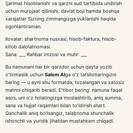
(jarima) hisoblanishi va qarzni sud tartibida undirish
uchun murojaat qilinishi, davlat boji hamda boshqa
xarajatlar Sizning zimmangizga yuklanishi haqida
ogohlantiraman.
Ilovalar: shartnoma nusxasi, hisob-faktura, hisob-
kitob dalolatnomasi.
Sana: ___ Rahbar imzosi va muhr: ___
Bu namunani har bir qarzdor uchun qayta yozib
o'tirmaslik uchun
Salom AI
ga o'z tafsilotlaringizni
bering — u ayni shu formatda, tozalangan va xatosiz
matnni chiqarib beradi. E'tibor bering: namuna faqat
asos, uni o'z holatingizga moslashtirib, aniq summa,
sana va hujjat raqamlari bilan to'ldirish shart.
Qanchalik aniq bo'lsangiz, talabnoma shunchalik
ishonchli va yuridik jihatdan mustahkam chiqadi.