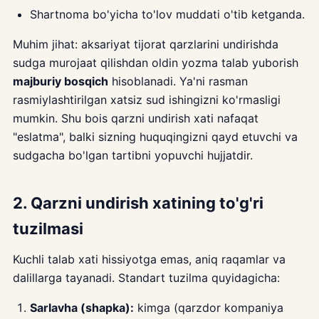
Shartnoma bo'yicha to'lov muddati o'tib ketganda.
Muhim jihat: aksariyat tijorat qarzlarini undirishda
sudga murojaat qilishdan oldin yozma talab yuborish
majburiy bosqich
hisoblanadi. Ya'ni rasman
rasmiylashtirilgan xatsiz sud ishingizni ko'rmasligi
mumkin. Shu bois qarzni undirish xati nafaqat
"eslatma", balki sizning huquqingizni qayd etuvchi va
sudgacha bo'lgan tartibni yopuvchi hujjatdir.
2. Qarzni undirish xatining to'g'ri
tuzilmasi
Kuchli talab xati hissiyotga emas, aniq raqamlar va
dalillarga tayanadi. Standart tuzilma quyidagicha:
Sarlavha (shapka):
kimga (qarzdor kompaniya