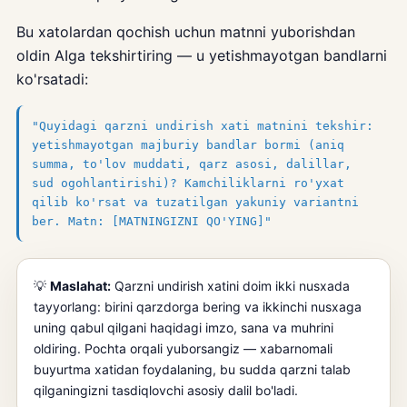
Bu xatolardan qochish uchun matnni yuborishdan
oldin AIga tekshirtiring — u yetishmayotgan bandlarni
ko'rsatadi:
"Quyidagi qarzni undirish xati matnini tekshir:
yetishmayotgan majburiy bandlar bormi (aniq
summa, to'lov muddati, qarz asosi, dalillar,
sud ogohlantirishi)? Kamchiliklarni ro'yxat
qilib ko'rsat va tuzatilgan yakuniy variantni
ber. Matn: [MATNINGIZNI QO'YING]"
💡
Maslahat:
Qarzni undirish xatini doim ikki nusxada
tayyorlang: birini qarzdorga bering va ikkinchi nusxaga
uning qabul qilgani haqidagi imzo, sana va muhrini
oldiring. Pochta orqali yuborsangiz — xabarnomali
buyurtma xatidan foydalaning, bu sudda qarzni talab
qilganingizni tasdiqlovchi asosiy dalil bo'ladi.