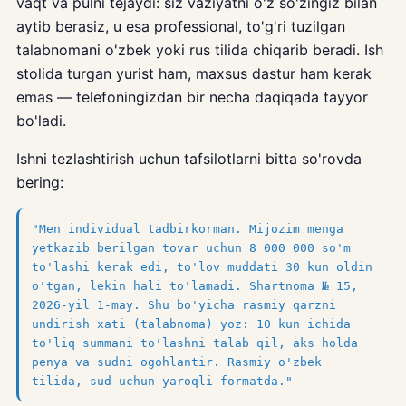
vaqt va pulni tejaydi: siz vaziyatni o'z so'zingiz bilan
aytib berasiz, u esa professional, to'g'ri tuzilgan
talabnomani o'zbek yoki rus tilida chiqarib beradi. Ish
stolida turgan yurist ham, maxsus dastur ham kerak
emas — telefoningizdan bir necha daqiqada tayyor
bo'ladi.
Ishni tezlashtirish uchun tafsilotlarni bitta so'rovda
bering:
"Men individual tadbirkorman. Mijozim menga
yetkazib berilgan tovar uchun 8 000 000 so'm
to'lashi kerak edi, to'lov muddati 30 kun oldin
o'tgan, lekin hali to'lamadi. Shartnoma № 15,
2026-yil 1-may. Shu bo'yicha rasmiy qarzni
undirish xati (talabnoma) yoz: 10 kun ichida
to'liq summani to'lashni talab qil, aks holda
penya va sudni ogohlantir. Rasmiy o'zbek
tilida, sud uchun yaroqli formatda."