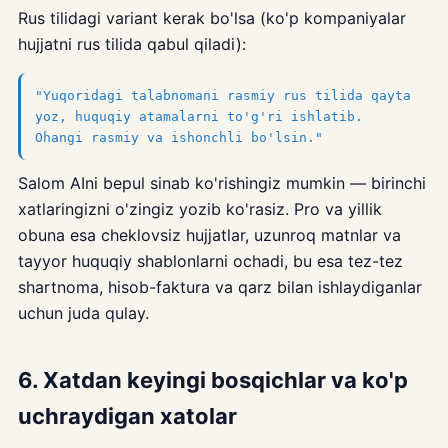
Rus tilidagi variant kerak bo'lsa (ko'p kompaniyalar
hujjatni rus tilida qabul qiladi):
"Yuqoridagi talabnomani rasmiy rus tilida qayta
yoz, huquqiy atamalarni to'g'ri ishlatib.
Ohangi rasmiy va ishonchli bo'lsin."
Salom AIni bepul sinab ko'rishingiz mumkin — birinchi
xatlaringizni o'zingiz yozib ko'rasiz. Pro va yillik
obuna esa cheklovsiz hujjatlar, uzunroq matnlar va
tayyor huquqiy shablonlarni ochadi, bu esa tez-tez
shartnoma, hisob-faktura va qarz bilan ishlaydiganlar
uchun juda qulay.
6. Xatdan keyingi bosqichlar va ko'p
uchraydigan xatolar