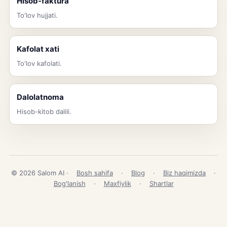
Hisob-faktura
To'lov hujjati.
Kafolat xati
To'lov kafolati.
Dalolatnoma
Hisob-kitob dalili.
© 2026 Salom AI ·
Bosh sahifa
·
Blog
·
Biz haqimizda
·
Bog'lanish
·
Maxfiylik
·
Shartlar