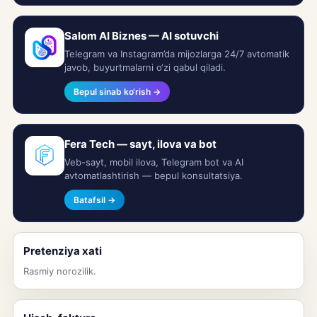
Salom AI Biznes — AI sotuvchi
Telegram va Instagram’da mijozlarga 24/7 avtomatik
javob, buyurtmalarni o‘zi qabul qiladi.
Bepul sinab ko‘rish →
Fera Tech — sayt, ilova va bot
Veb-sayt, mobil ilova, Telegram bot va AI
avtomatlashtirish — bepul konsultatsiya.
Batafsil →
Pretenziya xati
Rasmiy norozilik.