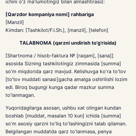
ichini o'z ma'lumotingiz bilan almashtirasiz:
[Qarzdor kompaniya nomi] rahbariga
[Manzil]
Kimdan: [Tashkilot/F.I.Sh.], [manzil], [telefon]
TALABNOMA (qarzni undirish to'g'risida)
[Shartnoma / hisob-faktura № [raqam], [sana]]
asosida Sizning tashkilotingiz zimmasida [summa]
so'm miqdorida qarz mavjud. Kelishuvga ko'ra to'lov
[to'lov muddati sanasi]gacha amalga oshirilishi lozim
edi. Biroq bugungi kunga qadar mazkur summa
to'lanmagan.
Yuqoridagilarga asosan, ushbu xat olingan kundan
boshlab [muddat, masalan 10 kun] ichida [summa]
so'm asosiy qarzni to'liq to'lashingizni talab qilaman.
Belgilangan muddatda qarz to'lanmasa, penya