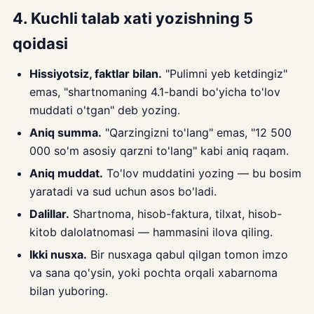
4. Kuchli talab xati yozishning 5
qoidasi
Hissiyotsiz, faktlar bilan.
"Pulimni yeb ketdingiz"
emas, "shartnomaning 4.1-bandi bo'yicha to'lov
muddati o'tgan" deb yozing.
Aniq summa.
"Qarzingizni to'lang" emas, "12 500
000 so'm asosiy qarzni to'lang" kabi aniq raqam.
Aniq muddat.
To'lov muddatini yozing — bu bosim
yaratadi va sud uchun asos bo'ladi.
Dalillar.
Shartnoma, hisob-faktura, tilxat, hisob-
kitob dalolatnomasi — hammasini ilova qiling.
Ikki nusxa.
Bir nusxaga qabul qilgan tomon imzo
va sana qo'ysin, yoki pochta orqali xabarnoma
bilan yuboring.