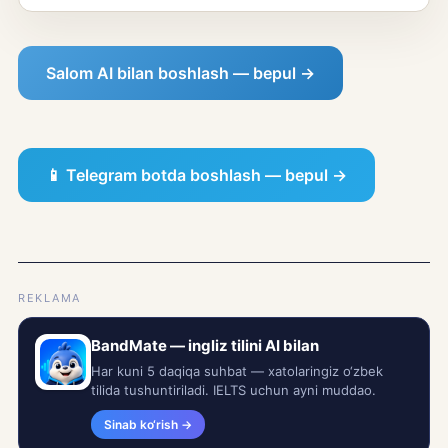
Salom AI bilan boshlash — bepul →
📱 Telegram botda boshlash — bepul →
REKLAMA
BandMate — ingliz tilini AI bilan
Har kuni 5 daqiqa suhbat — xatolaringiz o‘zbek
tilida tushuntiriladi. IELTS uchun ayni muddao.
Sinab ko‘rish →