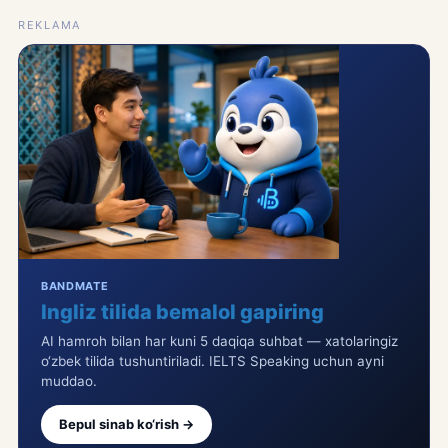
REKLAMA
BANDMATE
Ingliz tilida bemalol gapiring
AI hamroh bilan har kuni 5 daqiqa suhbat — xatolaringiz
o‘zbek tilida tushuntiriladi. IELTS Speaking uchun ayni
muddao.
Bepul sinab ko‘rish →