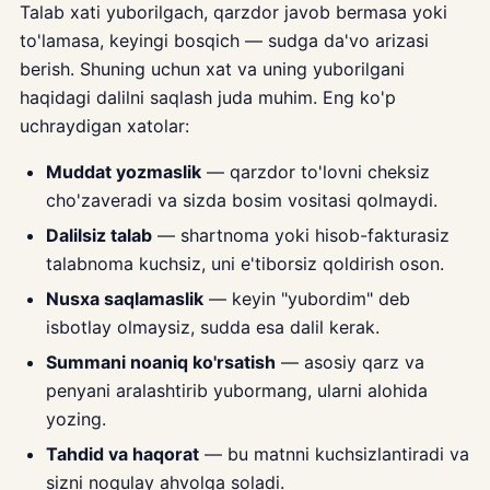
Talab xati yuborilgach, qarzdor javob bermasa yoki
to'lamasa, keyingi bosqich — sudga da'vo arizasi
berish. Shuning uchun xat va uning yuborilgani
haqidagi dalilni saqlash juda muhim. Eng ko'p
uchraydigan xatolar:
Muddat yozmaslik
— qarzdor to'lovni cheksiz
cho'zaveradi va sizda bosim vositasi qolmaydi.
Dalilsiz talab
— shartnoma yoki hisob-fakturasiz
talabnoma kuchsiz, uni e'tiborsiz qoldirish oson.
Nusxa saqlamaslik
— keyin "yubordim" deb
isbotlay olmaysiz, sudda esa dalil kerak.
Summani noaniq ko'rsatish
— asosiy qarz va
penyani aralashtirib yubormang, ularni alohida
yozing.
Tahdid va haqorat
— bu matnni kuchsizlantiradi va
sizni noqulay ahvolga soladi.