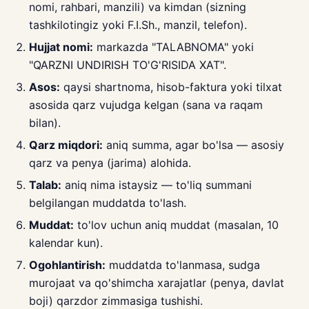
nomi, rahbari, manzili) va kimdan (sizning
tashkilotingiz yoki F.I.Sh., manzil, telefon).
Hujjat nomi:
markazda "TALABNOMA" yoki
"QARZNI UNDIRISH TO'G'RISIDA XAT".
Asos:
qaysi shartnoma, hisob-faktura yoki tilxat
asosida qarz vujudga kelgan (sana va raqam
bilan).
Qarz miqdori:
aniq summa, agar bo'lsa — asosiy
qarz va penya (jarima) alohida.
Talab:
aniq nima istaysiz — to'liq summani
belgilangan muddatda to'lash.
Muddat:
to'lov uchun aniq muddat (masalan, 10
kalendar kun).
Ogohlantirish:
muddatda to'lanmasa, sudga
murojaat va qo'shimcha xarajatlar (penya, davlat
boji) qarzdor zimmasiga tushishi.