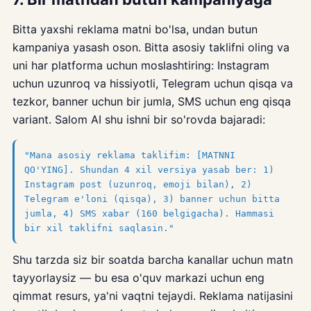
Bitta yaxshi reklama matni bo'lsa, undan butun
kampaniya yasash oson. Bitta asosiy taklifni oling va
uni har platforma uchun moslashtiring: Instagram
uchun uzunroq va hissiyotli, Telegram uchun qisqa va
tezkor, banner uchun bir jumla, SMS uchun eng qisqa
variant. Salom AI shu ishni bir so'rovda bajaradi:
"Mana asosiy reklama taklifim: [MATNNI
QO'YING]. Shundan 4 xil versiya yasab ber: 1)
Instagram post (uzunroq, emoji bilan), 2)
Telegram e'loni (qisqa), 3) banner uchun bitta
jumla, 4) SMS xabar (160 belgigacha). Hammasi
bir xil taklifni saqlasin."
Shu tarzda siz bir soatda barcha kanallar uchun matn
tayyorlaysiz — bu esa o'quv markazi uchun eng
qimmat resurs, ya'ni vaqtni tejaydi. Reklama natijasini