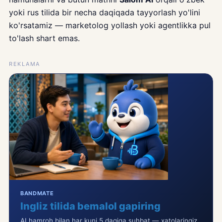
yoki rus tilida bir necha daqiqada tayyorlash yo'lini
ko'rsatamiz — marketolog yollash yoki agentlikka pul
to'lash shart emas.
REKLAMA
BANDMATE
Ingliz tilida bemalol gapiring
AI hamroh bilan har kuni 5 daqiqa suhbat — xatolaringiz