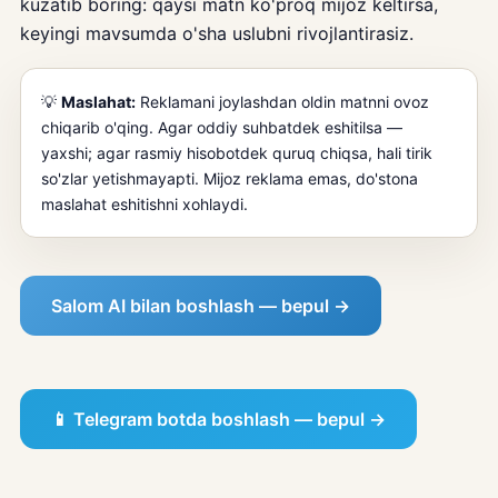
kuzatib boring: qaysi matn ko'proq mijoz keltirsa,
keyingi mavsumda o'sha uslubni rivojlantirasiz.
💡
Maslahat:
Reklamani joylashdan oldin matnni ovoz
chiqarib o'qing. Agar oddiy suhbatdek eshitilsa —
yaxshi; agar rasmiy hisobotdek quruq chiqsa, hali tirik
so'zlar yetishmayapti. Mijoz reklama emas, do'stona
maslahat eshitishni xohlaydi.
Salom AI bilan boshlash — bepul →
📱 Telegram botda boshlash — bepul →