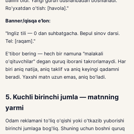
ballini oldi. Yangi guruh dushanbadan boshlanadi.
Ro'yxatdan o'tish: [havola]."
Banner/qisqa e'lon:
"Ingliz tili — 0 dan suhbatgacha. Bepul sinov darsi.
Tel: [raqam]."
E'tibor bering — hech bir namuna "malakali
o'qituvchilar" degan quruq iborani takrorlamaydi. Har
biri aniq natija, aniq taklif va aniq keyingi qadamni
beradi. Yaxshi matn uzun emas, aniq bo'ladi.
5. Kuchli birinchi jumla — matnning
yarmi
Odam reklamani to'liq o'qishi yoki o'tkazib yuborishi
birinchi jumlaga bog'liq. Shuning uchun boshni quruq