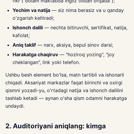
fikr ("bolam maktabda ingliz tilidan orqada");
Yechim va natija
— siz nima berasiz va u qanday
o'zgarish keltiradi;
Ishonch dalili
— nechta bitiruvchi, sertifikat, natija,
kafolat;
Aniq taklif
— narx, aksiya, bepul sinov darsi;
Harakatga chaqiruv
— "hoziroq yozing", "joy
cheklangan", link yoki telefon.
Ushbu besh element bo'lsa, matn tartibli va ishonarli
chiqadi. Aksariyat markazlar faqat birinchi va oxirgi
qismni yozadi-yu, o'rtadagi natija va ishonch dalilini
tashlab ketadi — aynan o'sha qism odamni harakatga
undaydi.
2. Auditoriyani aniqlang: kimga