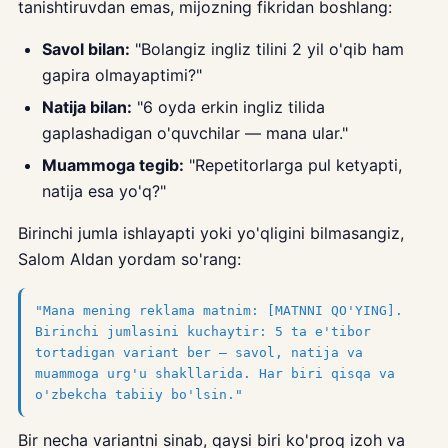
tanishtiruvdan emas, mijozning fikridan boshlang:
Savol bilan:
"Bolangiz ingliz tilini 2 yil o'qib ham
gapira olmayaptimi?"
Natija bilan:
"6 oyda erkin ingliz tilida
gaplashadigan o'quvchilar — mana ular."
Muammoga tegib:
"Repetitorlarga pul ketyapti,
natija esa yo'q?"
Birinchi jumla ishlayapti yoki yo'qligini bilmasangiz,
Salom AIdan yordam so'rang:
"Mana mening reklama matnim: [MATNNI QO'YING].
Birinchi jumlasini kuchaytir: 5 ta e'tibor
tortadigan variant ber — savol, natija va
muammoga urg'u shakllarida. Har biri qisqa va
o'zbekcha tabiiy bo'lsin."
Bir necha variantni sinab, qaysi biri ko'proq izoh va