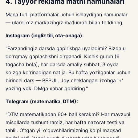
4. Tayyor reklama matni namunalari
Mana turli platformalar uchun ishlaydigan namunalar
— ularni o'z markazingiz ma'lumoti bilan to'ldiring:
Instagram (ingliz tili, ota-onaga):
"Farzandingiz darsda gapirishga uyaladimi? Bizda u
qo'rqmay gaplashishni o'rganadi. Kichik guruh (6
tagacha bola), har darsda amaliy suhbat, 3 oyda
ko'zga ko'rinadigan natija. Bu hafta yozilganlar uchun
birinchi dars — BEPUL. Joy cheklangan, izohga '+'
yozing yoki DMga xabar qoldiring."
Telegram (matematika, DTM):
"DTM matematikadan 60+ ball kerakmi? Har mavzuni
misollarda tushuntiramiz, har hafta nazorat testi va
tahlil. O'tgan yil o'quvchilarimizning ko'pi maqsad