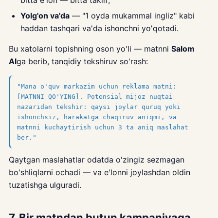
bitta e'lon — bitta taklif;
Yolg'on va'da
— "1 oyda mukammal ingliz" kabi
haddan tashqari va'da ishonchni yo'qotadi.
Bu xatolarni topishning oson yo'li — matnni
Salom
AI
ga berib, tanqidiy tekshiruv so'rash:
"Mana o'quv markazim uchun reklama matni:
[MATNNI QO'YING]. Potensial mijoz nuqtai
nazaridan tekshir: qaysi joylar quruq yoki
ishonchsiz, harakatga chaqiruv aniqmi, va
matnni kuchaytirish uchun 3 ta aniq maslahat
ber."
Qaytgan maslahatlar odatda o'zingiz sezmagan
bo'shliqlarni ochadi — va e'lonni joylashdan oldin
tuzatishga ulguradi.
7. Bir matndan butun kampaniyaga