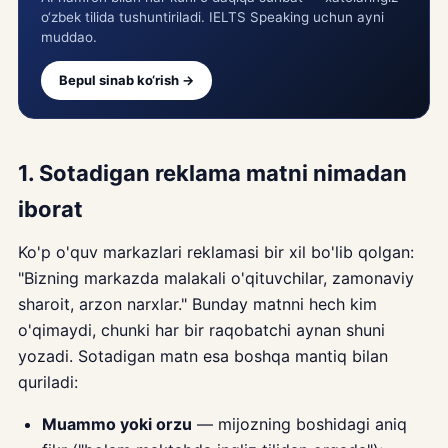
o‘zbek tilida tushuntiriladi. IELTS Speaking uchun ayni
muddao.
Bepul sinab ko‘rish →
1. Sotadigan reklama matni nimadan
iborat
Ko'p o'quv markazlari reklamasi bir xil bo'lib qolgan:
"Bizning markazda malakali o'qituvchilar, zamonaviy
sharoit, arzon narxlar." Bunday matnni hech kim
o'qimaydi, chunki har bir raqobatchi aynan shuni
yozadi. Sotadigan matn esa boshqa mantiq bilan
quriladi:
Muammo yoki orzu
— mijozning boshidagi aniq