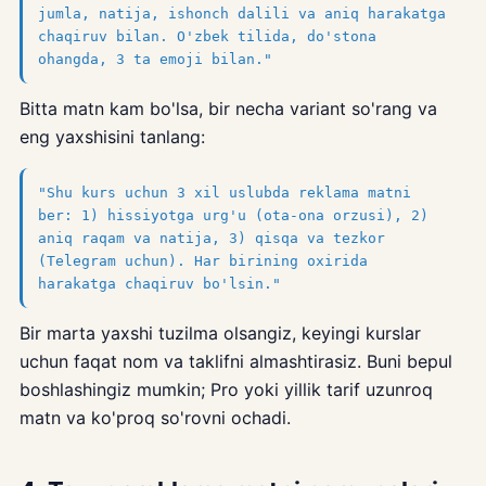
jumla, natija, ishonch dalili va aniq harakatga
chaqiruv bilan. O'zbek tilida, do'stona
ohangda, 3 ta emoji bilan."
Bitta matn kam bo'lsa, bir necha variant so'rang va
eng yaxshisini tanlang:
"Shu kurs uchun 3 xil uslubda reklama matni
ber: 1) hissiyotga urg'u (ota-ona orzusi), 2)
aniq raqam va natija, 3) qisqa va tezkor
(Telegram uchun). Har birining oxirida
harakatga chaqiruv bo'lsin."
Bir marta yaxshi tuzilma olsangiz, keyingi kurslar
uchun faqat nom va taklifni almashtirasiz. Buni bepul
boshlashingiz mumkin; Pro yoki yillik tarif uzunroq
matn va ko'proq so'rovni ochadi.