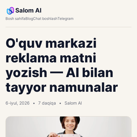
Salom AI
Bosh sahifa
Blog
Chat boshlash
Telegram
O'quv markazi
reklama matni
yozish — AI bilan
tayyor namunalar
6-iyul, 2026
7 daqiqa
Salom AI