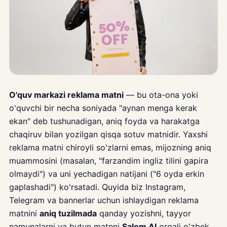
O'quv markazi reklama matni
— bu ota-ona yoki
o'quvchi bir necha soniyada "aynan menga kerak
ekan" deb tushunadigan, aniq foyda va harakatga
chaqiruv bilan yozilgan qisqa sotuv matnidir. Yaxshi
reklama matni chiroyli so'zlarni emas, mijozning aniq
muammosini (masalan, "farzandim ingliz tilini gapira
olmaydi") va uni yechadigan natijani ("6 oyda erkin
gaplashadi") ko'rsatadi. Quyida biz Instagram,
Telegram va bannerlar uchun ishlaydigan reklama
matnini
aniq tuzilmada
qanday yozishni, tayyor
namunalarni va butun matnni
Salom AI
orqali o'zbek