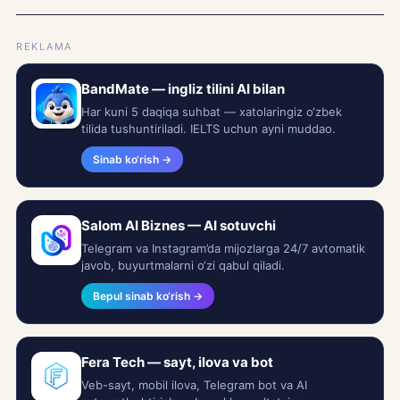
REKLAMA
BandMate — ingliz tilini AI bilan
Har kuni 5 daqiqa suhbat — xatolaringiz o‘zbek
tilida tushuntiriladi. IELTS uchun ayni muddao.
Sinab ko‘rish →
Salom AI Biznes — AI sotuvchi
Telegram va Instagram’da mijozlarga 24/7 avtomatik
javob, buyurtmalarni o‘zi qabul qiladi.
Bepul sinab ko‘rish →
Fera Tech — sayt, ilova va bot
Veb-sayt, mobil ilova, Telegram bot va AI