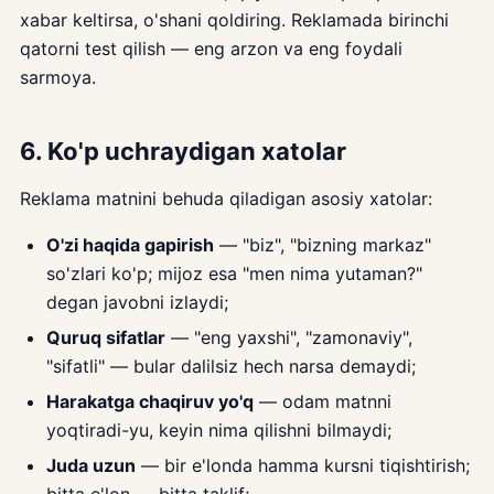
xabar keltirsa, o'shani qoldiring. Reklamada birinchi
qatorni test qilish — eng arzon va eng foydali
sarmoya.
6. Ko'p uchraydigan xatolar
Reklama matnini behuda qiladigan asosiy xatolar:
O'zi haqida gapirish
— "biz", "bizning markaz"
so'zlari ko'p; mijoz esa "men nima yutaman?"
degan javobni izlaydi;
Quruq sifatlar
— "eng yaxshi", "zamonaviy",
"sifatli" — bular dalilsiz hech narsa demaydi;
Harakatga chaqiruv yo'q
— odam matnni
yoqtiradi-yu, keyin nima qilishni bilmaydi;
Juda uzun
— bir e'londa hamma kursni tiqishtirish;