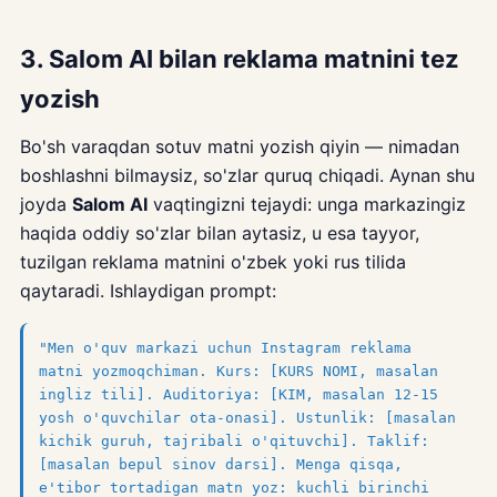
3. Salom AI bilan reklama matnini tez
yozish
Bo'sh varaqdan sotuv matni yozish qiyin — nimadan
boshlashni bilmaysiz, so'zlar quruq chiqadi. Aynan shu
joyda
Salom AI
vaqtingizni tejaydi: unga markazingiz
haqida oddiy so'zlar bilan aytasiz, u esa tayyor,
tuzilgan reklama matnini o'zbek yoki rus tilida
qaytaradi. Ishlaydigan prompt:
"Men o'quv markazi uchun Instagram reklama
matni yozmoqchiman. Kurs: [KURS NOMI, masalan
ingliz tili]. Auditoriya: [KIM, masalan 12-15
yosh o'quvchilar ota-onasi]. Ustunlik: [masalan
kichik guruh, tajribali o'qituvchi]. Taklif:
[masalan bepul sinov darsi]. Menga qisqa,
e'tibor tortadigan matn yoz: kuchli birinchi