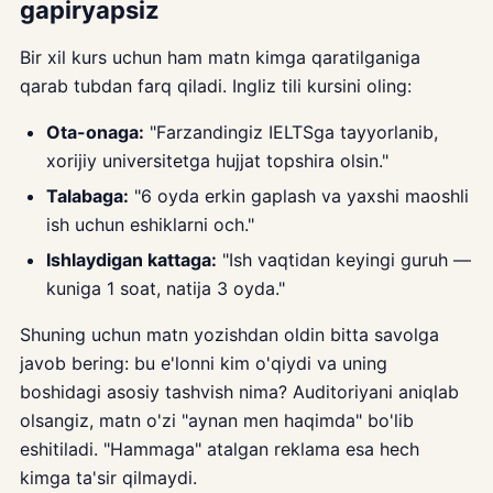
gapiryapsiz
Bir xil kurs uchun ham matn kimga qaratilganiga
qarab tubdan farq qiladi. Ingliz tili kursini oling:
Ota-onaga:
"Farzandingiz IELTSga tayyorlanib,
xorijiy universitetga hujjat topshira olsin."
Talabaga:
"6 oyda erkin gaplash va yaxshi maoshli
ish uchun eshiklarni och."
Ishlaydigan kattaga:
"Ish vaqtidan keyingi guruh —
kuniga 1 soat, natija 3 oyda."
Shuning uchun matn yozishdan oldin bitta savolga
javob bering: bu e'lonni kim o'qiydi va uning
boshidagi asosiy tashvish nima? Auditoriyani aniqlab
olsangiz, matn o'zi "aynan men haqimda" bo'lib
eshitiladi. "Hammaga" atalgan reklama esa hech
kimga ta'sir qilmaydi.