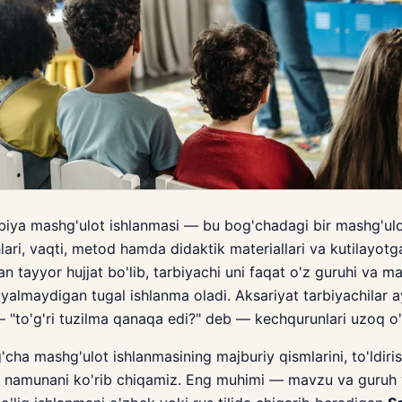
iya mashg'ulot ishlanmasi — bu bog'chadagi bir mashg'ulo
ari, vaqti, metod hamda didaktik materiallari va kutilayotga
n tayyor hujjat bo'lib, tarbiyachi uni faqat o'z guruhi va 
yalmaydigan tugal ishlanma oladi. Aksariyat tarbiyachilar 
 "to'g'ri tuzilma qanaqa edi?" deb — kechqurunlari uzoq o't
ha mashg'ulot ishlanmasining majburiy qismlarini, to'ldiri
q namunani ko'rib chiqamiz. Eng muhimi — mavzu va guruh 