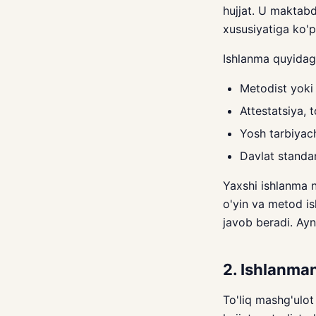
hujjat. U maktabd
xususiyatiga ko'p
Ishlanma quyidagi
Metodist yoki 
Attestatsiya, 
Yosh tarbiyach
Davlat standar
Yaxshi ishlanma n
o'yin va metod ish
javob beradi. Ayn
2. Ishlanman
To'liq mashg'ulot