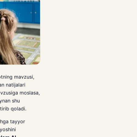
tning mavzusi,
n natijalari
mavzusiga moslasa,
aynan shu
irib qoladi.
shga tayyor
yoshini