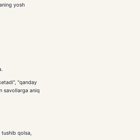
laning yosh
a.
ketadi", "qanday
an savollarga aniq
 tushib qolsa,