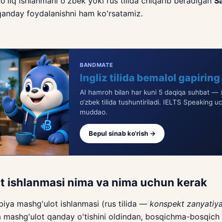
to'liq ishlanmani o'zbek yoki rus tilida chiqarib beradigan
S
anday foydalanishni ham ko'rsatamiz.
BANDMATE
Ingliz tilida bemalol gapiring
AI hamroh bilan har kuni 5 daqiqa suhbat — x
o‘zbek tilida tushuntiriladi. IELTS Speaking u
muddao.
Bepul sinab ko‘rish →
ot ishlanmasi nima va nima uchun kerak
iya mashg'ulot ishlanmasi (rus tilida —
konspekt zanyatiy
a mashg'ulot qanday o'tishini oldindan, bosqichma-bosqich