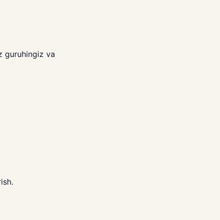
z guruhingiz va
ish.