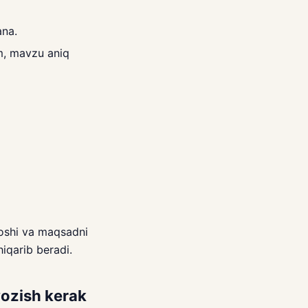
ana.
m, mavzu aniq
yoshi va maqsadni
hiqarib beradi.
yozish kerak