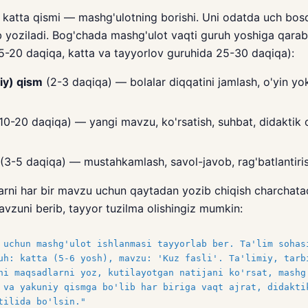
katta qismi — mashg'ulotning borishi. Uni odatda uch bosq
ib yoziladi. Bog'chada mashg'ulot vaqti guruh yoshiga qarab
15-20 daqiqa, katta va tayyorlov guruhida 25-30 daqiqa):
liy) qism
(2-3 daqiqa) — bolalar diqqatini jamlash, o'yin yok
10-20 daqiqa) — yangi mavzu, ko'rsatish, suhbat, didaktik 
(3-5 daqiqa) — mustahkamlash, savol-javob, rag'batlantiris
arni har bir mavzu uchun qaytadan yozib chiqish charchatad
vzuni berib, tayyor tuzilma olishingiz mumkin:
 uchun mashg'ulot ishlanmasi tayyorlab ber. Ta'lim sohas
uh: katta (5-6 yosh), mavzu: 'Kuz fasli'. Ta'limiy, tarb
hi maqsadlarni yoz, kutilayotgan natijani ko'rsat, mashg
 va yakuniy qismga bo'lib har biriga vaqt ajrat, didakti
tilida bo'lsin."