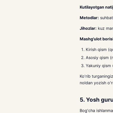
Kutilayotgan nati
Metodlar:
suhbat,
Jihozlar:
kuz manz
Mashg'ulot boris
Kirish qism (q
Asosiy qism (r
Yakuniy qism 
Ko'rib turganingi
noldan yozish o'r
5. Yosh gur
Bog'cha ishlanmas