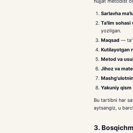
hujjat metodist ol
Sarlavha ma'l
Ta'lim sohasi
yozilgan.
Maqsad
— ta'l
Kutilayotgan n
Metod va usul
Jihoz va mater
Mashg'ulotnin
Yakuniy qism
Bu tartibni har 
aytsangiz, u barc
3. Bosqichm