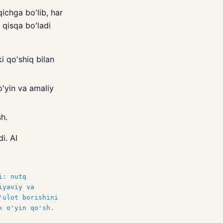
ichga bo'lib, har
 qisqa bo'ladi
i qo'shiq bilan
o'yin va amaliy
h.
i. AI
i: nutq
iyaviy va
'ulot borishini
k o'yin qo'sh.