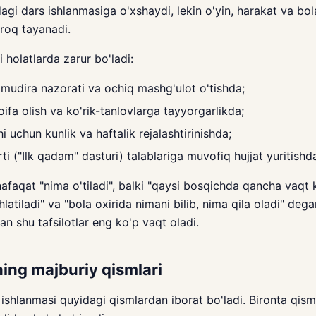
agi dars ishlanmasiga o'xshaydi, lekin o'yin, harakat va bo
roq tayanadi.
 holatlarda zarur bo'ladi:
mudira nazorati va ochiq mashg'ulot o'tishda;
toifa olish va ko'rik-tanlovlarga tayyorgarlikda;
i uchun kunlik va haftalik rejalashtirinishda;
ti ("Ilk qadam" dasturi) talablariga muvofiq hujjat yuritishd
afaqat "nima o'tiladi", balki "qaysi bosqichda qancha vaqt 
latiladi" va "bola oxirida nimani bilib, nima qila oladi" deg
an shu tafsilotlar eng ko'p vaqt oladi.
ing majburiy qismlari
 ishlanmasi quyidagi qismlardan iborat bo'ladi. Bironta qism