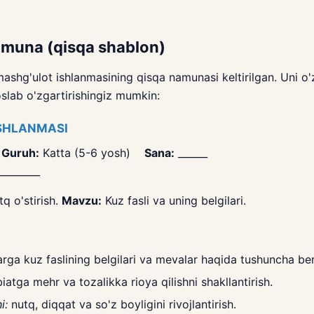
amuna (qisqa shablon)
shg'ulot ishlanmasining qisqa namunasi keltirilgan. Uni o'
lab o'zgartirishingiz mumkin:
SHLANMASI
_
Guruh:
Katta (5-6 yosh)
Sana:
______
________
q o'stirish.
Mavzu:
Kuz fasli va uning belgilari.
rga kuz faslining belgilari va mevalar haqida tushuncha ber
iatga mehr va tozalikka rioya qilishni shakllantirish.
i:
nutq, diqqat va so'z boyligini rivojlantirish.