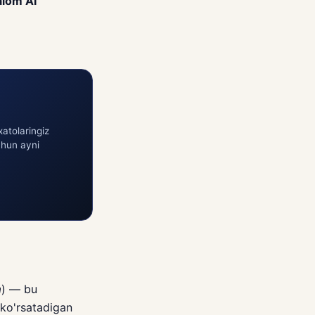
alom AI
atolaringiz
chun ayni
a
) — bu
 ko'rsatadigan