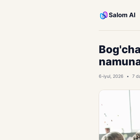
Salom AI
Bog'cha
namuna 
6-iyul, 2026
7 d