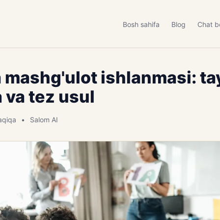
Bosh sahifa
Blog
Chat b
 mashg'ulot ishlanmasi: ta
va tez usul
aqiqa
Salom AI