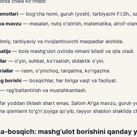
dida chala ko'rinadi:
umotlari
— bog'cha nomi, guruh (yosh), tarbiyachi F.I.Sh., s
 va mavzu
— masalan, nutq o'stirish, matematika, atrof-ola
imiy, tarbiyaviy va rivojlantiruvchi maqsadlar alohida.
atija
— bola mashg'ulot oxirida nimani biladi va qila oladi.
lar
— o'yin, suhbat, ko'rsatish, didaktik o'yin.
iallar
— rasm, o'yinchoq, tarqatma, ko'rgazma.
g borishi
— bosqichlar, har biriga vaqt va faoliyat.
— rag'batlantirish va mustahkamlash.
safar yoddan tiklash shart emas. Salom AI'ga mavzu, guruh 
ha qismlarni to'g'ri joyiga qo'yib, tayyor shablon shaklida c
a-bosqich: mashg'ulot borishini qanday 