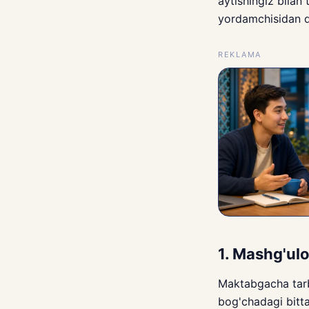
aytishingiz bilan 
yordamchisidan q
REKLAMA
1. Mashg'ul
Maktabgacha tarb
bog'chadagi bitt