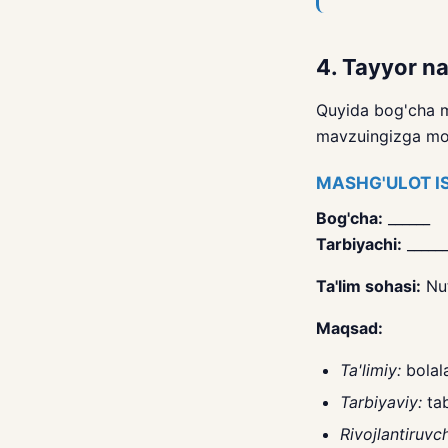
4. Tayyor n
Quyida bog'cha ma
mavzuingizga mos
MASHG'ULOT I
Bog'cha:
_____
Tarbiyachi:
______
Ta'lim sohasi:
Nut
Maqsad:
Ta'limiy:
bolala
Tarbiyaviy:
tab
Rivojlantiruvch