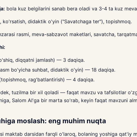
ja:
bola kuz belgilarini sanab bera oladi va 3-4 ta kuz meva
 ko'rsatish, didaktik o'yin ("Savatchaga ter"), topishmoq.
arasi rasmi, meva-sabzavot maketlari, savatcha, tarqatma
hi:
o'shiq, diqqatni jamlash) — 3 daqiqa.
asm bo'yicha suhbat, didaktik o'yin) — 18 daqiqa.
(topishmoq, rag'batlantirish) — 4 daqiqa.
zdek, tuzilma bir xil qoladi — faqat mavzu va tafsilotlar o'z
niga, Salom AI'ga bir marta so'rab, keyin faqat mavzuni alm
uhiga moslash: eng muhim nuqta
i maktab darsidan farqli o'laroq, bolaning yoshiga qat'iy m