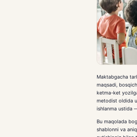
Maktabgacha tarb
maqsadi, bosqichl
ketma-ket yozilga
metodist oldida u
ishlanma ustida —
Bu maqolada bog'c
shablonni va ani