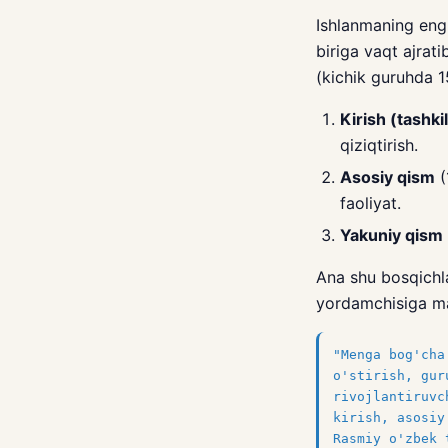
Ishlanmaning eng 
biriga vaqt ajrat
(kichik guruhda 
Kirish (tashki
qiziqtirish.
Asosiy qism
(
faoliyat.
Yakuniy qism
Ana shu bosqichl
yordamchisiga ma
"Menga bog'cha
o'stirish, gur
rivojlantiruvc
kirish, asosiy
Rasmiy o'zbek 