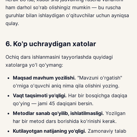
ham darhol so'rab olishingiz mumkin — bu ruscha
guruhlar bilan ishlaydigan o'qituvchilar uchun ayniqsa
qulay.
6. Ko'p uchraydigan xatolar
Ochiq dars ishlanmasini tayyorlashda quyidagi
xatolarga yo'l qo'ymang:
Maqsad mavhum yozilishi.
"Mavzuni o'rgatish"
o'rniga o'quvchi aniq nima qila olishini yozing.
Vaqt taqsimoti yo'qligi.
Har bir bosqichga daqiqa
qo'ying — jami 45 daqiqani bersin.
Metodlar sanab qo'yilib, ishlatilmasligi.
Yozilgan
har bir metod dars borishida ko'rinishi kerak.
Kutilayotgan natijaning yo'qligi.
Zamonaviy talab