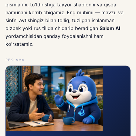
qismlarini, to'ldirishga tayyor shablonni va qisqa
namunani ko'rib chiqamiz. Eng muhimi — mavzu va
sinfni aytishingiz bilan to'liq, tuzilgan ishlanmani
o'zbek yoki rus tilida chiqarib beradigan
Salom AI
yordamchisidan qanday foydalanishni ham
ko'rsatamiz.
REKLAMA