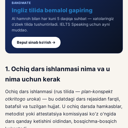
BANDMATE
Ingliz tilida bemalol gapiring
AI hamroh bilan har kuni 5 daqiqa suhbat — xatolaringiz
o‘zbek tilida tushuntiriladi. IELTS Speaking uchun ayni
muddao.
Bepul sinab ko‘rish →
1. Ochiq dars ishlanmasi nima va u
nima uchun kerak
Ochiq dars ishlanmasi (rus tilida —
plan-konspekt
otkritogo uroka
) — bu odatdagi dars rejasidan farqli,
batafsil va tuzilgan hujjat. U ochiq darsda hamkasblar,
metodist yoki attestatsiya komissiyasi ko'z o'ngida
dars qanday ketishini oldindan, bosqichma-bosqich