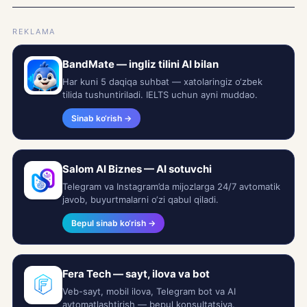
REKLAMA
BandMate — ingliz tilini AI bilan
Har kuni 5 daqiqa suhbat — xatolaringiz o‘zbek
tilida tushuntiriladi. IELTS uchun ayni muddao.
Sinab ko‘rish →
Salom AI Biznes — AI sotuvchi
Telegram va Instagram’da mijozlarga 24/7 avtomatik
javob, buyurtmalarni o‘zi qabul qiladi.
Bepul sinab ko‘rish →
Fera Tech — sayt, ilova va bot
Veb-sayt, mobil ilova, Telegram bot va AI
avtomatlashtirish — bepul konsultatsiya.