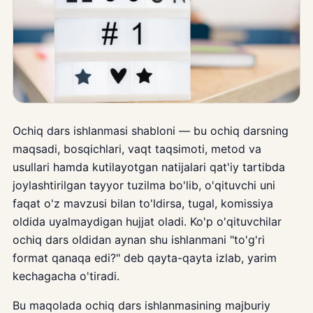
Ochiq dars ishlanmasi shabloni — bu ochiq darsning
maqsadi, bosqichlari, vaqt taqsimoti, metod va
usullari hamda kutilayotgan natijalari qat'iy tartibda
joylashtirilgan tayyor tuzilma bo'lib, o'qituvchi uni
faqat o'z mavzusi bilan to'ldirsa, tugal, komissiya
oldida uyalmaydigan hujjat oladi. Ko'p o'qituvchilar
ochiq dars oldidan aynan shu ishlanmani "to'g'ri
format qanaqa edi?" deb qayta-qayta izlab, yarim
kechagacha o'tiradi.
Bu maqolada ochiq dars ishlanmasining majburiy