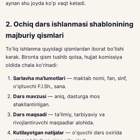
aynan shu joyda ko'p vaqt ketadi.
2. Ochiq dars ishlanmasi shablonining
majburiy qismlari
To'liq ishlanma quyidagi qismlardan iborat bo'lishi
kerak. Bironta qism tushib qolsa, hujjat komissiya
oldida chala ko'rinadi:
Sarlavha ma'lumotlari
— maktab nomi, fan, sinf,
o'qituvchi F.I.Sh., sana.
Dars mavzusi
— aniq, dasturga mos
shakllantirilgan.
Dars maqsadi
— ta'limiy, tarbiyaviy va
rivojlantiruvchi maqsadlar alohida.
Kutilayotgan natijalar
— o'quvchi dars oxirida