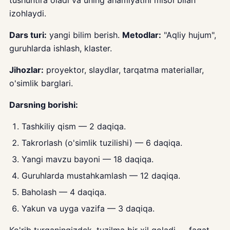
tushuntira oladi va uning ahamiyatini misol bilan
izohlaydi.
Dars turi:
yangi bilim berish.
Metodlar:
"Aqliy hujum",
guruhlarda ishlash, klaster.
Jihozlar:
proyektor, slaydlar, tarqatma materiallar,
o'simlik barglari.
Darsning borishi:
Tashkiliy qism — 2 daqiqa.
Takrorlash (o'simlik tuzilishi) — 6 daqiqa.
Yangi mavzu bayoni — 18 daqiqa.
Guruhlarda mustahkamlash — 12 daqiqa.
Baholash — 4 daqiqa.
Yakun va uyga vazifa — 3 daqiqa.