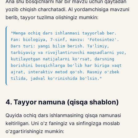
Ana shu bosqichlarni har bir mavzu uchun qaytadan
yozib chiqish charchatadi. AI yordamchisiga mavzuni
berib, tayyor tuzilma olishingiz mumkin:
"Menga ochiq dars ishlanmasi tayyorlab ber.
Fan: biologiya, 7-sinf, mavzu: 'Fotosintez'.
Dars turi: yangi bilim berish. Ta'limiy,
tarbiyaviy va rivojlantiruvchi maqsadlarni yoz,
kutilayotgan natijalarni ko'rsat, darsning
borishini bosqichlarga bo'lib har biriga vaqt
ajrat, interaktiv metod qo'sh. Rasmiy o'zbek
tilida, jadval ko'rinishida bo'lsin."
4. Tayyor namuna (qisqa shablon)
Quyida ochiq dars ishlanmasining qisqa namunasi
keltirilgan. Uni o'z faningiz va sinfingizga moslab
o'zgartirishingiz mumkin: