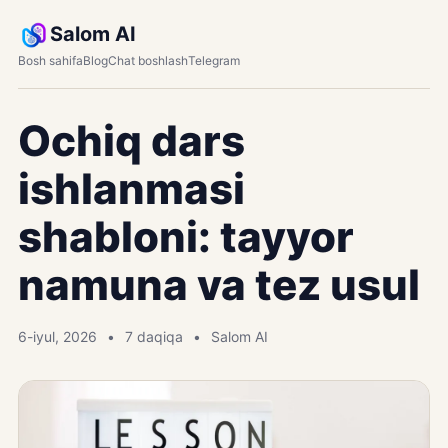
Salom AI
Bosh sahifa
Blog
Chat boshlash
Telegram
Ochiq dars
ishlanmasi
shabloni: tayyor
namuna va tez usul
6-iyul, 2026
7 daqiqa
Salom AI