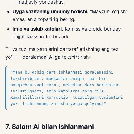
— natijaviy yondashuv.
Uyga vazifaning umumiy bo'lishi.
"Mavzuni o'qish"
emas, aniq topshiriq bering.
Imlo va uslub xatolari.
Komissiya oldida bunday
hujjat taassurotni buzadi.
Til va tuzilma xatolarini bartaraf etishning eng tez
yo'li — qoralamani AI'ga tekshirtirish:
"Mana bu ochiq dars ishlanmasi qoralamasini
tekshirib ber: maqsadlar aniqmi, har bir
bosqichda vaqt bormi, metodlar dars borishida
ishlatilganmi, imlo xatolarni to'g'rila.
Kamchiliklarni ko'rsatib, tuzatilgan variantini
yoz: [ishlanmangizni shu yerga qo'ying]"
7. Salom AI bilan ishlanmani