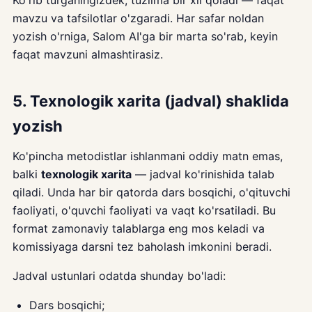
Ko'rib turganingizdek, tuzilma bir xil qoladi — faqat
mavzu va tafsilotlar o'zgaradi. Har safar noldan
yozish o'rniga, Salom AI'ga bir marta so'rab, keyin
faqat mavzuni almashtirasiz.
5. Texnologik xarita (jadval) shaklida
yozish
Ko'pincha metodistlar ishlanmani oddiy matn emas,
balki
texnologik xarita
— jadval ko'rinishida talab
qiladi. Unda har bir qatorda dars bosqichi, o'qituvchi
faoliyati, o'quvchi faoliyati va vaqt ko'rsatiladi. Bu
format zamonaviy talablarga eng mos keladi va
komissiyaga darsni tez baholash imkonini beradi.
Jadval ustunlari odatda shunday bo'ladi:
Dars bosqichi;