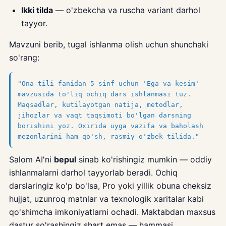
Ikki tilda
— o'zbekcha va ruscha variant darhol
tayyor.
Mavzuni berib, tugal ishlanma olish uchun shunchaki
so'rang:
"Ona tili fanidan 5-sinf uchun 'Ega va kesim'
mavzusida to'liq ochiq dars ishlanmasi tuz.
Maqsadlar, kutilayotgan natija, metodlar,
jihozlar va vaqt taqsimoti bo'lgan darsning
borishini yoz. Oxirida uyga vazifa va baholash
mezonlarini ham qo'sh, rasmiy o'zbek tilida."
Salom AI'ni
bepul
sinab ko'rishingiz mumkin — oddiy
ishlanmalarni darhol tayyorlab beradi. Ochiq
darslaringiz ko'p bo'lsa, Pro yoki yillik obuna cheksiz
hujjat, uzunroq matnlar va texnologik xaritalar kabi
qo'shimcha imkoniyatlarni ochadi. Maktabdan maxsus
dastur so'rashingiz shart emas — hammasi