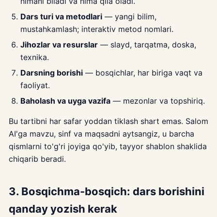
nimani biladi va nima qila oladi.
Dars turi va metodlari
— yangi bilim,
mustahkamlash; interaktiv metod nomlari.
Jihozlar va resurslar
— slayd, tarqatma, doska,
texnika.
Darsning borishi
— bosqichlar, har biriga vaqt va
faoliyat.
Baholash va uyga vazifa
— mezonlar va topshiriq.
Bu tartibni har safar yoddan tiklash shart emas. Salom
AI'ga mavzu, sinf va maqsadni aytsangiz, u barcha
qismlarni to'g'ri joyiga qo'yib, tayyor shablon shaklida
chiqarib beradi.
3. Bosqichma-bosqich: dars borishini
qanday yozish kerak