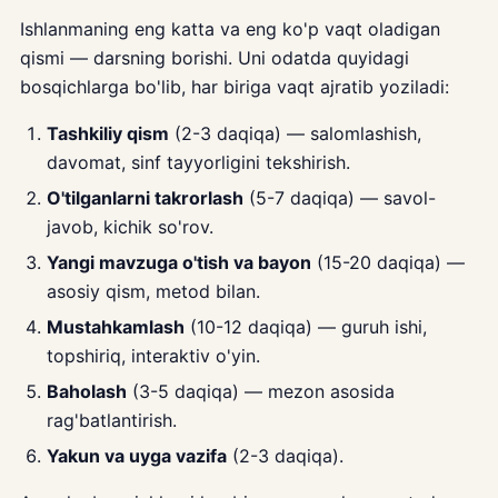
Ishlanmaning eng katta va eng ko'p vaqt oladigan
qismi — darsning borishi. Uni odatda quyidagi
bosqichlarga bo'lib, har biriga vaqt ajratib yoziladi:
Tashkiliy qism
(2-3 daqiqa) — salomlashish,
davomat, sinf tayyorligini tekshirish.
O'tilganlarni takrorlash
(5-7 daqiqa) — savol-
javob, kichik so'rov.
Yangi mavzuga o'tish va bayon
(15-20 daqiqa) —
asosiy qism, metod bilan.
Mustahkamlash
(10-12 daqiqa) — guruh ishi,
topshiriq, interaktiv o'yin.
Baholash
(3-5 daqiqa) — mezon asosida
rag'batlantirish.
Yakun va uyga vazifa
(2-3 daqiqa).