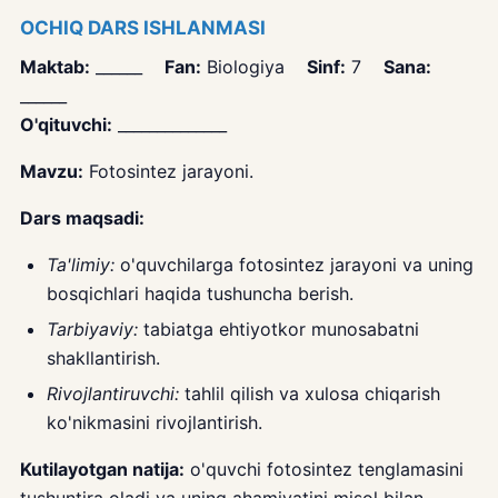
OCHIQ DARS ISHLANMASI
Maktab:
______
Fan:
Biologiya
Sinf:
7
Sana:
______
O'qituvchi:
______________
Mavzu:
Fotosintez jarayoni.
Dars maqsadi:
Ta'limiy:
o'quvchilarga fotosintez jarayoni va uning
bosqichlari haqida tushuncha berish.
Tarbiyaviy:
tabiatga ehtiyotkor munosabatni
shakllantirish.
Rivojlantiruvchi:
tahlil qilish va xulosa chiqarish
ko'nikmasini rivojlantirish.
Kutilayotgan natija:
o'quvchi fotosintez tenglamasini