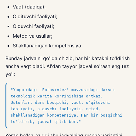
Vaqt (daqiqa);
O'qituvchi faoliyati;
O'quvchi faoliyati;
Metod va usullar;
Shakllanadigan kompetensiya.
Bunday jadvalni qo'lda chizib, har bir katakni to'ldirish
ancha vaqt oladi. AI'dan tayyor jadval so'rash eng tez
yo'l:
"Yuqoridagi 'Fotosintez' mavzusidagi darsni
texnologik xarita ko'rinishiga o'tkaz.
Ustunlar: dars bosqichi, vaqt, o'qituvchi
faoliyati, o'quvchi faoliyati, metod,
shakllanadigan kompetensiya. Har bir bosqichni
to'ldirib, jadval qilib ber."
Kerak bo'lsa, xuddi shu jadvalning ruscha variantini