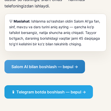
telefoningizdan ishlaydi.
💡
Maslahat:
Ishlanma so'rashdan oldin Salom AI'ga fan,
sinf, mavzu va dars turini aniq ayting — qancha ko'p
tafsilot bersangiz, natija shuncha aniq chiqadi. Tayyor
bo'lgach, darsning borishidagi vaqtlar jami 45 daqiqaga
to'g'ri kelishini bir ko'z bilan tekshirib chiqing.
Salom AI bilan boshlash — bepul →
📱 Telegram botda boshlash — bepul →