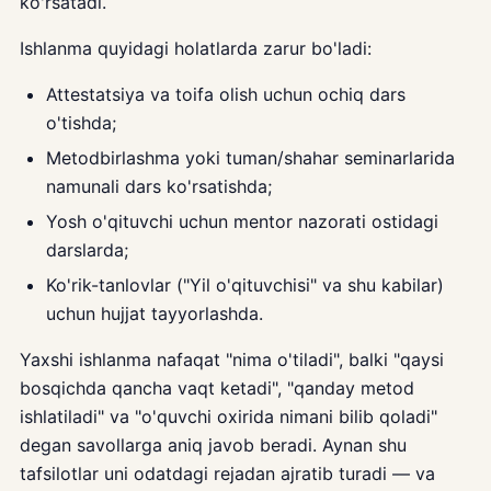
ko'rsatadi.
Ishlanma quyidagi holatlarda zarur bo'ladi:
Attestatsiya va toifa olish uchun ochiq dars
o'tishda;
Metodbirlashma yoki tuman/shahar seminarlarida
namunali dars ko'rsatishda;
Yosh o'qituvchi uchun mentor nazorati ostidagi
darslarda;
Ko'rik-tanlovlar ("Yil o'qituvchisi" va shu kabilar)
uchun hujjat tayyorlashda.
Yaxshi ishlanma nafaqat "nima o'tiladi", balki "qaysi
bosqichda qancha vaqt ketadi", "qanday metod
ishlatiladi" va "o'quvchi oxirida nimani bilib qoladi"
degan savollarga aniq javob beradi. Aynan shu
tafsilotlar uni odatdagi rejadan ajratib turadi — va