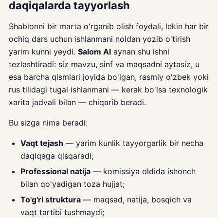
daqiqalarda tayyorlash
Shablonni bir marta o'rganib olish foydali, lekin har bir
ochiq dars uchun ishlanmani noldan yozib o'tirish
yarim kunni yeydi.
Salom AI
aynan shu ishni
tezlashtiradi: siz mavzu, sinf va maqsadni aytasiz, u
esa barcha qismlari joyida bo'lgan, rasmiy o'zbek yoki
rus tilidagi tugal ishlanmani — kerak bo'lsa texnologik
xarita jadvali bilan — chiqarib beradi.
Bu sizga nima beradi:
Vaqt tejash
— yarim kunlik tayyorgarlik bir necha
daqiqaga qisqaradi;
Professional natija
— komissiya oldida ishonch
bilan qo'yadigan toza hujjat;
To'g'ri struktura
— maqsad, natija, bosqich va
vaqt tartibi tushmaydi;