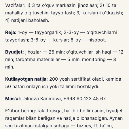
Vazifalar: 1) 3 ta o'quv markazini jihozlash; 2) 10 ta
mahalliy o'qituvchini tayyorlash; 3) kurslarni o'tkazish;
4) natijani baholash.
Reja:
1-oy — tayyorgarlik; 2-3-oy — o'qituvchilarni
tayyorlash; 3-6-oy — kurslar; 6-oy — hisobot.
Byudjet:
jihozlar — 25 mln; o'qituvchilar ish haqi — 12
mln; tarqatma materiallar — 5 mln; monitoring — 3
mln.
Kutilayotgan natija:
200 yosh sertifikat oladi, kamida
50 nafari onlayn ish yoki ta'limni boshlaydi.
Mas'ul:
Dilnoza Karimova, +998 90 123 45 67.
E'tibor bering: taklif qisqa, har bir bo'lim aniq, byudjet
raqamlar bilan berilgan va natija o'lchanadigan. Aynan
shu tuzilmani istalgan sohaga — biznes, IT, ta'lim,