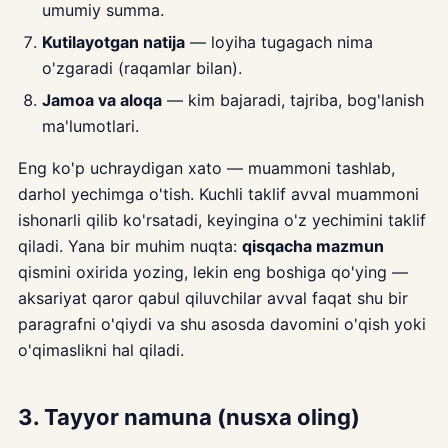
umumiy summa.
Kutilayotgan natija
— loyiha tugagach nima
o'zgaradi (raqamlar bilan).
Jamoa va aloqa
— kim bajaradi, tajriba, bog'lanish
ma'lumotlari.
Eng ko'p uchraydigan xato — muammoni tashlab,
darhol yechimga o'tish. Kuchli taklif avval muammoni
ishonarli qilib ko'rsatadi, keyingina o'z yechimini taklif
qiladi. Yana bir muhim nuqta:
qisqacha mazmun
qismini oxirida yozing, lekin eng boshiga qo'ying —
aksariyat qaror qabul qiluvchilar avval faqat shu bir
paragrafni o'qiydi va shu asosda davomini o'qish yoki
o'qimaslikni hal qiladi.
3. Tayyor namuna (nusxa oling)