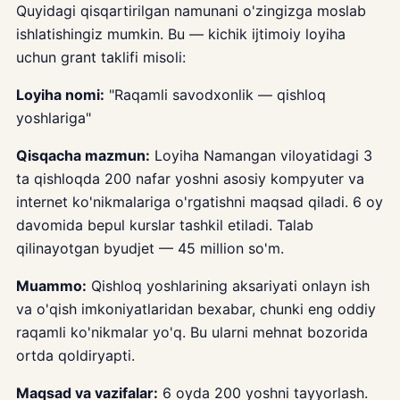
Quyidagi qisqartirilgan namunani o'zingizga moslab
ishlatishingiz mumkin. Bu — kichik ijtimoiy loyiha
uchun grant taklifi misoli:
Loyiha nomi:
"Raqamli savodxonlik — qishloq
yoshlariga"
Qisqacha mazmun:
Loyiha Namangan viloyatidagi 3
ta qishloqda 200 nafar yoshni asosiy kompyuter va
internet ko'nikmalariga o'rgatishni maqsad qiladi. 6 oy
davomida bepul kurslar tashkil etiladi. Talab
qilinayotgan byudjet — 45 million so'm.
Muammo:
Qishloq yoshlarining aksariyati onlayn ish
va o'qish imkoniyatlaridan bexabar, chunki eng oddiy
raqamli ko'nikmalar yo'q. Bu ularni mehnat bozorida
ortda qoldiryapti.
Maqsad va vazifalar:
6 oyda 200 yoshni tayyorlash.