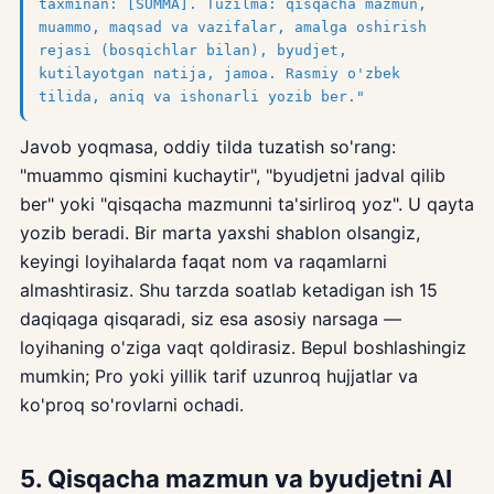
taxminan: [SUMMA]. Tuzilma: qisqacha mazmun,
muammo, maqsad va vazifalar, amalga oshirish
rejasi (bosqichlar bilan), byudjet,
kutilayotgan natija, jamoa. Rasmiy o'zbek
tilida, aniq va ishonarli yozib ber."
Javob yoqmasa, oddiy tilda tuzatish so'rang:
"muammo qismini kuchaytir", "byudjetni jadval qilib
ber" yoki "qisqacha mazmunni ta'sirliroq yoz". U qayta
yozib beradi. Bir marta yaxshi shablon olsangiz,
keyingi loyihalarda faqat nom va raqamlarni
almashtirasiz. Shu tarzda soatlab ketadigan ish 15
daqiqaga qisqaradi, siz esa asosiy narsaga —
loyihaning o'ziga vaqt qoldirasiz. Bepul boshlashingiz
mumkin; Pro yoki yillik tarif uzunroq hujjatlar va
ko'proq so'rovlarni ochadi.
5. Qisqacha mazmun va byudjetni AI