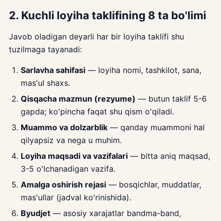
2. Kuchli loyiha taklifining 8 ta bo'limi
Javob oladigan deyarli har bir loyiha taklifi shu
tuzilmaga tayanadi:
Sarlavha sahifasi
— loyiha nomi, tashkilot, sana,
mas'ul shaxs.
Qisqacha mazmun (rezyume)
— butun taklif 5-6
gapda; ko'pincha faqat shu qism o'qiladi.
Muammo va dolzarblik
— qanday muammoni hal
qilyapsiz va nega u muhim.
Loyiha maqsadi va vazifalari
— bitta aniq maqsad,
3-5 o'lchanadigan vazifa.
Amalga oshirish rejasi
— bosqichlar, muddatlar,
mas'ullar (jadval ko'rinishida).
Byudjet
— asosiy xarajatlar bandma-band,