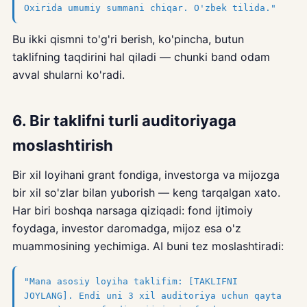
Oxirida umumiy summani chiqar. O'zbek tilida."
Bu ikki qismni to'g'ri berish, ko'pincha, butun
taklifning taqdirini hal qiladi — chunki band odam
avval shularni ko'radi.
6. Bir taklifni turli auditoriyaga
moslashtirish
Bir xil loyihani grant fondiga, investorga va mijozga
bir xil so'zlar bilan yuborish — keng tarqalgan xato.
Har biri boshqa narsaga qiziqadi: fond ijtimoiy
foydaga, investor daromadga, mijoz esa o'z
muammosining yechimiga. AI buni tez moslashtiradi:
"Mana asosiy loyiha taklifim: [TAKLIFNI
JOYLANG]. Endi uni 3 xil auditoriya uchun qayta