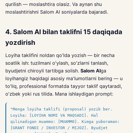
qurilish — moslashtira olasiz. Va aynan shu
moslashtirishni Salom AI soniyalarda bajaradi.
4. Salom AI bilan taklifni 15 daqiqada
yozdirish
Loyiha taklifini noldan qo'lda yozish — bir necha
soatlik ish: tuzilmani o'ylash, so'zlarni tanlash,
byudjetni chiroyli tartibga solish.
Salom AI
ga
loyihangiz haqidagi asosiy ma'lumotlarni bering — u
to'liq, professional formatda tayyor taklif qaytaradi,
o'zbek yoki rus tilida. Mana ishlaydigan prompt:
"Menga loyiha taklifi (proposal) yozib ber.
Loyiha: [LOYIHA NOMI VA MAQSADI]. Hal
qilinadigan muammo: [MUAMMO]. Kimga yuboraman:
[GRANT FONDI / INVESTOR / MIJOZ]. Byudjet