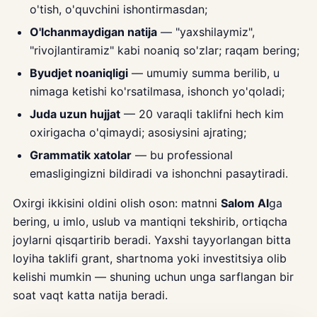
o'tish, o'quvchini ishontirmasdan;
O'lchanmaydigan natija
— "yaxshilaymiz",
"rivojlantiramiz" kabi noaniq so'zlar; raqam bering;
Byudjet noaniqligi
— umumiy summa berilib, u
nimaga ketishi ko'rsatilmasa, ishonch yo'qoladi;
Juda uzun hujjat
— 20 varaqli taklifni hech kim
oxirigacha o'qimaydi; asosiysini ajrating;
Grammatik xatolar
— bu professional
emasligingizni bildiradi va ishonchni pasaytiradi.
Oxirgi ikkisini oldini olish oson: matnni
Salom AI
ga
bering, u imlo, uslub va mantiqni tekshirib, ortiqcha
joylarni qisqartirib beradi. Yaxshi tayyorlangan bitta
loyiha taklifi grant, shartnoma yoki investitsiya olib
kelishi mumkin — shuning uchun unga sarflangan bir
soat vaqt katta natija beradi.