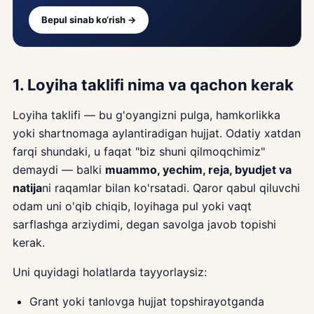
Bepul sinab ko‘rish →
1. Loyiha taklifi nima va qachon kerak
Loyiha taklifi — bu g'oyangizni pulga, hamkorlikka
yoki shartnomaga aylantiradigan hujjat. Odatiy xatdan
farqi shundaki, u faqat "biz shuni qilmoqchimiz"
demaydi — balki
muammo, yechim, reja, byudjet va
natija
ni raqamlar bilan ko'rsatadi. Qaror qabul qiluvchi
odam uni o'qib chiqib, loyihaga pul yoki vaqt
sarflashga arziydimi, degan savolga javob topishi
kerak.
Uni quyidagi holatlarda tayyorlaysiz:
Grant yoki tanlovga hujjat topshirayotganda