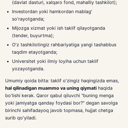
(davlat dasturi, xalqaro fond, mahalliy tashkilot);
Investordan yoki hamkordan mablag'
so'rayotganda;
Mijozga xizmat yoki ish taklif qilayotganda
(tender, buyurtma);
O'z tashkilotingiz rahbariyatiga yangi tashabbus
taqdim etayotganda;
Universitet yoki ilmiy loyiha uchun taklif
yozayotganda.
Umumiy qoida bitta: taklif o'zingiz haqingizda emas,
hal qilinadigan muammo va uning qiymati
haqida
bo'lishi kerak. Qaror qabul qiluvchi "buning menga
yoki jamiyatga qanday foydasi bor?" degan savolga
birinchi sahifadayoq javob topmasa, hujjat chetga
surib qo'yiladi.