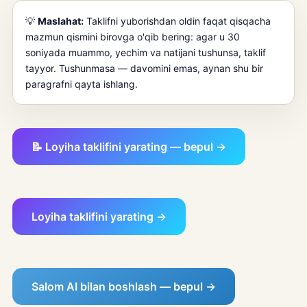
💡
Maslahat:
Taklifni yuborishdan oldin faqat qisqacha
mazmun qismini birovga o'qib bering: agar u 30
soniyada muammo, yechim va natijani tushunsa, taklif
tayyor. Tushunmasa — davomini emas, aynan shu bir
paragrafni qayta ishlang.
📝 Loyiha taklifini yarating — bepul →
Loyiha taklifini yarating →
Salom AI bilan boshlash — bepul →