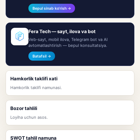
Bepul sinab ko‘rish →
Fera Tech — sayt, ilova va bot
Veb-sayt, mobil ilova, Telegram bot va AI
avtomatlashtirish — bepul konsultatsiya.
Batafsil →
Hamkorlik taklifi xati
Hamkorlik taklifi namunasi.
Bozor tahlili
Loyiha uchun asos.
SWOT tahlil namuna