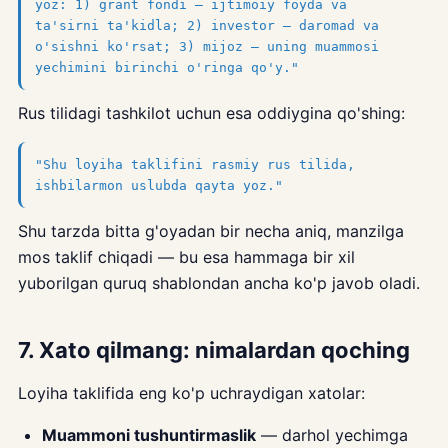
yoz: 1) grant fondi — ijtimoiy foyda va
ta'sirni ta'kidla; 2) investor — daromad va
o'sishni ko'rsat; 3) mijoz — uning muammosi
yechimini birinchi o'ringa qo'y."
Rus tilidagi tashkilot uchun esa oddiygina qo'shing:
"Shu loyiha taklifini rasmiy rus tilida,
ishbilarmon uslubda qayta yoz."
Shu tarzda bitta g'oyadan bir necha aniq, manzilga
mos taklif chiqadi — bu esa hammaga bir xil
yuborilgan quruq shablondan ancha ko'p javob oladi.
7. Xato qilmang: nimalardan qoching
Loyiha taklifida eng ko'p uchraydigan xatolar:
Muammoni tushuntirmaslik
— darhol yechimga