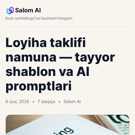
Salom AI
Bosh sahifa
Blog
Chat boshlash
Telegram
Loyiha taklifi
namuna — tayyor
shablon va AI
promptlari
6-iyul, 2026
7 daqiqa
Salom AI