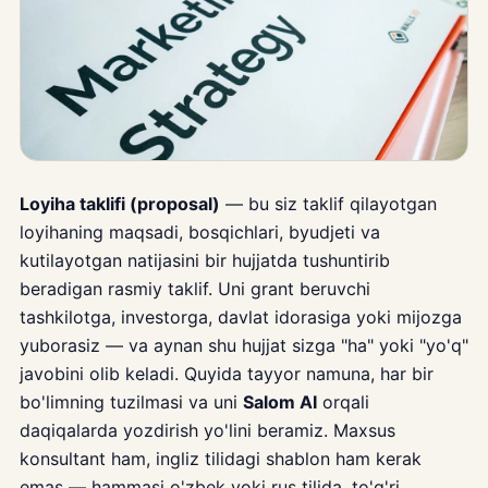
Loyiha taklifi (proposal)
— bu siz taklif qilayotgan
loyihaning maqsadi, bosqichlari, byudjeti va
kutilayotgan natijasini bir hujjatda tushuntirib
beradigan rasmiy taklif. Uni grant beruvchi
tashkilotga, investorga, davlat idorasiga yoki mijozga
yuborasiz — va aynan shu hujjat sizga "ha" yoki "yo'q"
javobini olib keladi. Quyida tayyor namuna, har bir
bo'limning tuzilmasi va uni
Salom AI
orqali
daqiqalarda yozdirish yo'lini beramiz. Maxsus
konsultant ham, ingliz tilidagi shablon ham kerak
emas — hammasi o'zbek yoki rus tilida, to'g'ri