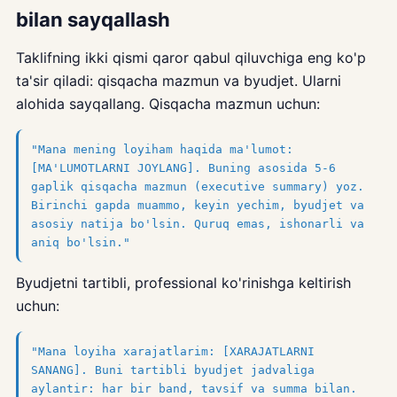
bilan sayqallash
Taklifning ikki qismi qaror qabul qiluvchiga eng ko'p
ta'sir qiladi: qisqacha mazmun va byudjet. Ularni
alohida sayqallang. Qisqacha mazmun uchun:
"Mana mening loyiham haqida ma'lumot:
[MA'LUMOTLARNI JOYLANG]. Buning asosida 5-6
gaplik qisqacha mazmun (executive summary) yoz.
Birinchi gapda muammo, keyin yechim, byudjet va
asosiy natija bo'lsin. Quruq emas, ishonarli va
aniq bo'lsin."
Byudjetni tartibli, professional ko'rinishga keltirish
uchun:
"Mana loyiha xarajatlarim: [XARAJATLARNI
SANANG]. Buni tartibli byudjet jadvaliga
aylantir: har bir band, tavsif va summa bilan.