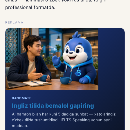
professional formatda.
REKLAMA
BANDMATE
Ingliz tilida bemalol gapiring
AI hamroh bilan har kuni 5 daqiqa suhbat — xatolaringiz
o‘zbek tilida tushuntiriladi. IELTS Speaking uchun ayni
muddao.