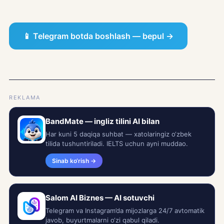
📱 Telegram botda boshlash — bepul →
REKLAMA
BandMate — ingliz tilini AI bilan
Har kuni 5 daqiqa suhbat — xatolaringiz o‘zbek
tilida tushuntiriladi. IELTS uchun ayni muddao.
Sinab ko‘rish →
Salom AI Biznes — AI sotuvchi
Telegram va Instagram’da mijozlarga 24/7 avtomatik
javob, buyurtmalarni o‘zi qabul qiladi.