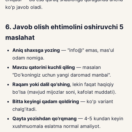
ko'p javob oladi.
6. Javob olish ehtimolini oshiruvchi 5
maslahat
Aniq shaxsga yozing
— "info@" emas, mas'ul
odam nomiga.
Mavzu qatorini kuchli qiling
— masalan
"Do'koningiz uchun yangi daromad manbai".
Raqam yoki dalil qo'shing
, lekin faqat haqiqiy
bo'lsa (mavjud mijozlar soni, kafolat muddati).
Bitta keyingi qadam qoldiring
— ko'p variant
chalg'itadi.
Qayta yozishdan qo'rqmang
— 4-5 kundan keyin
xushmuomala eslatma normal amaliyot.