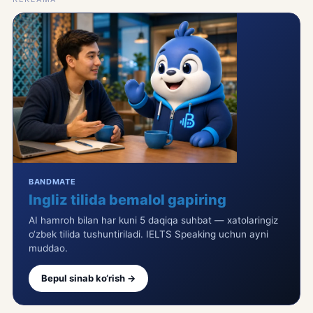
BANDMATE
Ingliz tilida bemalol gapiring
AI hamroh bilan har kuni 5 daqiqa suhbat — xatolaringiz
o‘zbek tilida tushuntiriladi. IELTS Speaking uchun ayni
muddao.
Bepul sinab ko‘rish →