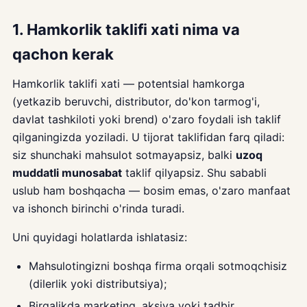
1. Hamkorlik taklifi xati nima va
qachon kerak
Hamkorlik taklifi xati — potentsial hamkorga
(yetkazib beruvchi, distributor, do'kon tarmog'i,
davlat tashkiloti yoki brend) o'zaro foydali ish taklif
qilganingizda yoziladi. U tijorat taklifidan farq qiladi:
siz shunchaki mahsulot sotmayapsiz, balki
uzoq
muddatli munosabat
taklif qilyapsiz. Shu sababli
uslub ham boshqacha — bosim emas, o'zaro manfaat
va ishonch birinchi o'rinda turadi.
Uni quyidagi holatlarda ishlatasiz:
Mahsulotingizni boshqa firma orqali sotmoqchisiz
(dilerlik yoki distributsiya);
Birgalikda marketing, aksiya yoki tadbir