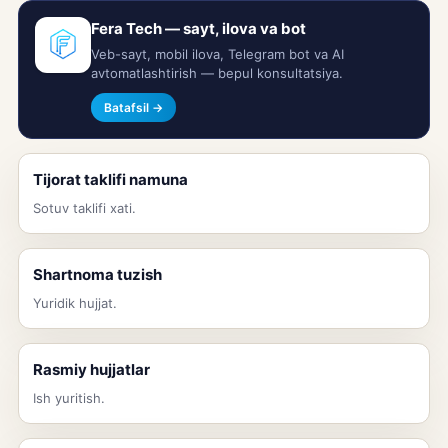
Fera Tech — sayt, ilova va bot
Veb-sayt, mobil ilova, Telegram bot va AI
avtomatlashtirish — bepul konsultatsiya.
Batafsil →
Tijorat taklifi namuna
Sotuv taklifi xati.
Shartnoma tuzish
Yuridik hujjat.
Rasmiy hujjatlar
Ish yuritish.