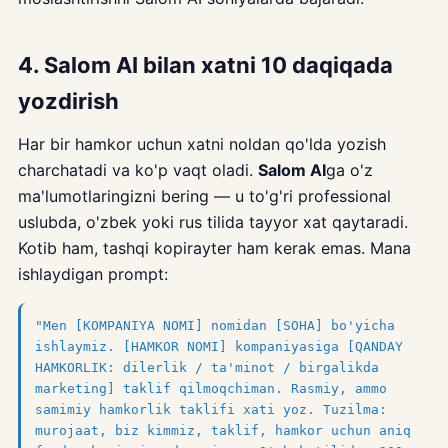
4. Salom AI bilan xatni 10 daqiqada
yozdirish
Har bir hamkor uchun xatni noldan qo'lda yozish
charchatadi va ko'p vaqt oladi.
Salom AI
ga o'z
ma'lumotlaringizni bering — u to'g'ri professional
uslubda, o'zbek yoki rus tilida tayyor xat qaytaradi.
Kotib ham, tashqi kopirayter ham kerak emas. Mana
ishlaydigan prompt:
"Men [KOMPANIYA NOMI] nomidan [SOHA] bo'yicha
ishlaymiz. [HAMKOR NOMI] kompaniyasiga [QANDAY
HAMKORLIK: dilerlik / ta'minot / birgalikda
marketing] taklif qilmoqchiman. Rasmiy, ammo
samimiy hamkorlik taklifi xati yoz. Tuzilma:
murojaat, biz kimmiz, taklif, hamkor uchun aniq