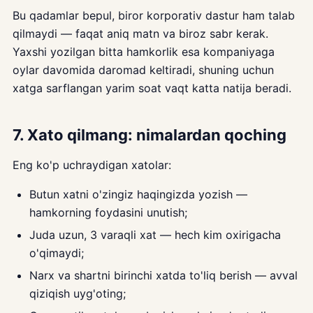
Bu qadamlar bepul, biror korporativ dastur ham talab
qilmaydi — faqat aniq matn va biroz sabr kerak.
Yaxshi yozilgan bitta hamkorlik esa kompaniyaga
oylar davomida daromad keltiradi, shuning uchun
xatga sarflangan yarim soat vaqt katta natija beradi.
7. Xato qilmang: nimalardan qoching
Eng ko'p uchraydigan xatolar:
Butun xatni o'zingiz haqingizda yozish —
hamkorning foydasini unutish;
Juda uzun, 3 varaqli xat — hech kim oxirigacha
o'qimaydi;
Narx va shartni birinchi xatda to'liq berish — avval
qiziqish uyg'oting;