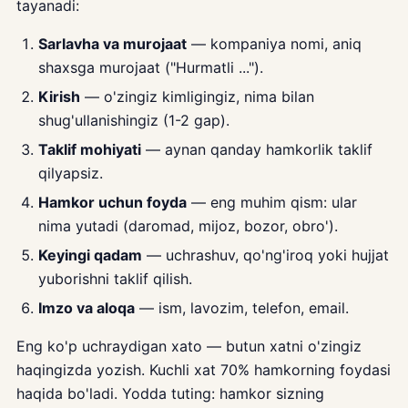
tayanadi:
Sarlavha va murojaat
— kompaniya nomi, aniq
shaxsga murojaat ("Hurmatli ...").
Kirish
— o'zingiz kimligingiz, nima bilan
shug'ullanishingiz (1-2 gap).
Taklif mohiyati
— aynan qanday hamkorlik taklif
qilyapsiz.
Hamkor uchun foyda
— eng muhim qism: ular
nima yutadi (daromad, mijoz, bozor, obro').
Keyingi qadam
— uchrashuv, qo'ng'iroq yoki hujjat
yuborishni taklif qilish.
Imzo va aloqa
— ism, lavozim, telefon, email.
Eng ko'p uchraydigan xato — butun xatni o'zingiz
haqingizda yozish. Kuchli xat 70% hamkorning foydasi
haqida bo'ladi. Yodda tuting: hamkor sizning