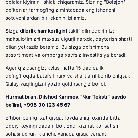
bolalar kiyimini ishlab chiqaramiz. Sizning "Bolajon"
do'konlar tarmog'ingiz mintaqada eng ishonchli
sotuvchilardan biri ekanini bilamiz.
Sizga
dilerlik hamkorligini
taklif qilmoqchimiz:
mahsulotimizni maxsus ulgurji narxda, qaytarish sharti
bilan yetkazib beramiz. Bu sizga qo'shimcha
assortiment va omborga xavfsiz investitsiya beradi.
Agar qiziqsangiz, kelasi hafta 15 daqiqalik
qo'ng'iroqda batafsil narx va shartlarni ko'rib chiqsak.
Qulay vaqtingizni yozib qoldirsangiz bo'ldi.
Hurmat bilan, Dilshod Karimov, "Nur Tekstil" savdo
bo'limi, +998 90 123 45 67
E'tibor bering: xat qisqa, foyda aniq, oxirida bitta
oddiy keyingi qadam bor. Endi xizmat ko'rsatish
sohasi uchun ikkinchi, yanada qisqa variant: