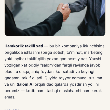
Hamkorlik taklifi xati
— bu bir kompaniya ikkinchisiga
birgalikda ishlashni (birga sotish, ta'minot, marketing
yoki loyiha) taklif qilib yozadigan rasmiy xat. Yaxshi
yozilgan xat oddiy "salom"dan farqli ravishda javob
oladi: u qisqa, aniq foydani ko'rsatadi va keyingi
qadamni taklif qiladi. Quyida tayyor namuna, tuzilma
va uni
Salom AI
orqali daqiqalarda yozdirish yo'lini
beramiz — kotib ham, tashqi maslahatchi ham kerak
emas.
REKLAMA