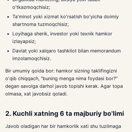
o'tkazmoqchisiz;
Ta'minot yoki xizmat ko'rsatish bo'yicha doimiy
shartnoma tuzmoqchisiz;
Loyihaga sherik, investor yoki texnik hamkor
izlayapsiz;
Davlat yoki xalqaro tashkilot bilan memorandum
imzolamoqchisiz.
Bir umumiy qoida bor: hamkor sizning taklifingizni
o'qib chiqqach, "buning menga nima foydasi bor?"
degan savolga darhol javob topishi kerak. Agar topa
olmasa, xat javobsiz qoladi.
2. Kuchli xatning 6 ta majburiy bo'limi
Javob oladigan har bir hamkorlik xati shu tuzilmaga