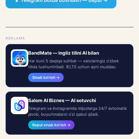
📱 Telegram botda boshlash — bepul →
REKLAMA
BandMate — ingliz tilini AI bilan
Har kuni 5 daqiqa suhbat — xatolaringiz o‘zbek
tilida tushuntiriladi. IELTS uchun ayni muddao.
Sinab ko‘rish →
Salom AI Biznes — AI sotuvchi
Telegram va Instagram’da mijozlarga 24/7 avtomatik
javob, buyurtmalarni o‘zi qabul qiladi.
Bepul sinab ko‘rish →