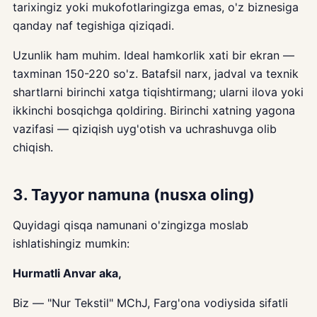
tarixingiz yoki mukofotlaringizga emas, o'z biznesiga
qanday naf tegishiga qiziqadi.
Uzunlik ham muhim. Ideal hamkorlik xati bir ekran —
taxminan 150-220 so'z. Batafsil narx, jadval va texnik
shartlarni birinchi xatga tiqishtirmang; ularni ilova yoki
ikkinchi bosqichga qoldiring. Birinchi xatning yagona
vazifasi — qiziqish uyg'otish va uchrashuvga olib
chiqish.
3. Tayyor namuna (nusxa oling)
Quyidagi qisqa namunani o'zingizga moslab
ishlatishingiz mumkin:
Hurmatli Anvar aka,
Biz — "Nur Tekstil" MChJ, Farg'ona vodiysida sifatli