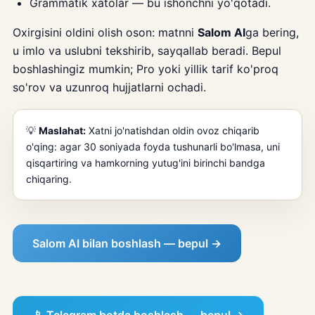
Grammatik xatolar — bu ishonchni yo'qotadi.
Oxirgisini oldini olish oson: matnni
Salom AI
ga bering,
u imlo va uslubni tekshirib, sayqallab beradi. Bepul
boshlashingiz mumkin; Pro yoki yillik tarif ko'proq
so'rov va uzunroq hujjatlarni ochadi.
💡
Maslahat:
Xatni jo'natishdan oldin ovoz chiqarib
o'qing: agar 30 soniyada foyda tushunarli bo'lmasa, uni
qisqartiring va hamkorning yutug'ini birinchi bandga
chiqaring.
Salom AI bilan boshlash — bepul →