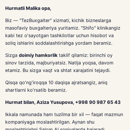
Hurmatli Malika opa,
Biz — "TezBuxgalter" xizmati, kichik bizneslarga
masofaviy buxgalteriya yuritamiz. "Shifo" klinikangiz
kabi tez o'sayotgan tashkilotlar uchun hisobot va
soliq ishlarini soddalashtirishga yordam beramiz.
Sizga
doimiy hamkorlik
taklif qilamiz: birinchi oy
sinov tarzida, majburiyatsiz. Natija yoqsa, davom
etamiz. Bu sizga vaqt va shtat xarajatini tejaydi.
Qisqa qo'ng'iroqqa 10 daqiqa ajratsangiz, aniq
shartlarni ko'rsatib beramiz.
Hurmat bilan, Aziza Yusupova, +998 90 987 65 43
Ikkala namunada ham tuzilma bir xil — faqat mazmun
kompaniyaga moslashtirilgan. Aynan shu
moslashtirishni Salom AI soniyalarda bajaradi.