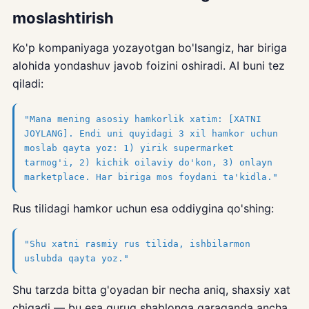
moslashtirish
Ko'p kompaniyaga yozayotgan bo'lsangiz, har biriga
alohida yondashuv javob foizini oshiradi. AI buni tez
qiladi:
"Mana mening asosiy hamkorlik xatim: [XATNI
JOYLANG]. Endi uni quyidagi 3 xil hamkor uchun
moslab qayta yoz: 1) yirik supermarket
tarmog'i, 2) kichik oilaviy do'kon, 3) onlayn
marketplace. Har biriga mos foydani ta'kidla."
Rus tilidagi hamkor uchun esa oddiygina qo'shing:
"Shu xatni rasmiy rus tilida, ishbilarmon
uslubda qayta yoz."
Shu tarzda bitta g'oyadan bir necha aniq, shaxsiy xat
chiqadi — bu esa quruq shablonga qaraganda ancha