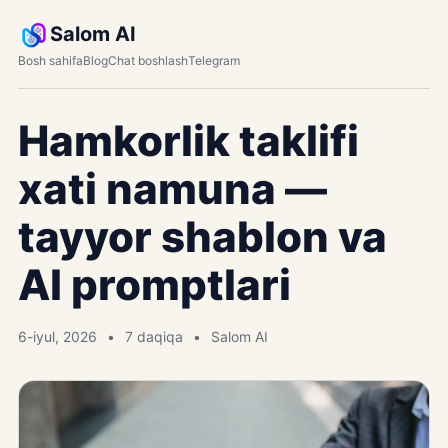
Salom AI
Bosh sahifa
Blog
Chat boshlash
Telegram
Hamkorlik taklifi
xati namuna —
tayyor shablon va
AI promptlari
6-iyul, 2026
7 daqiqa
Salom AI