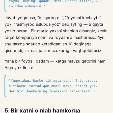
foyda, keyingi qadam, imzo. O'zbek tilida, 200
so'zdan oshmasin."
Javob yoqmasa, "qisqaroq qil", "foydani kuchaytir"
yoki "rasmiyroq uslubda yoz" deb ayting — u qayta
yozib beradi. Bir marta yaxshi shablon olsangiz, keyin
faqat kompaniya nomi va foydani almashtirasiz. Ayni
shu tarzda soatlab ketadigan ish 10 daqiqaga
qisqaradi, siz esa jonli muzokaraga vaqt qoldirasiz.
Yana bir foydali qadam — xatga mavzu qatorini ham
AIga yozdirish:
"Yuqoridagi hamkorlik xati uchun 5 ta qisqa,
e'tiborni tortadigan email mavzu qatori yoz.
Har biri hamkorning foydasini ta'kidlasin."
5. Bir xatni o'nlab hamkorga