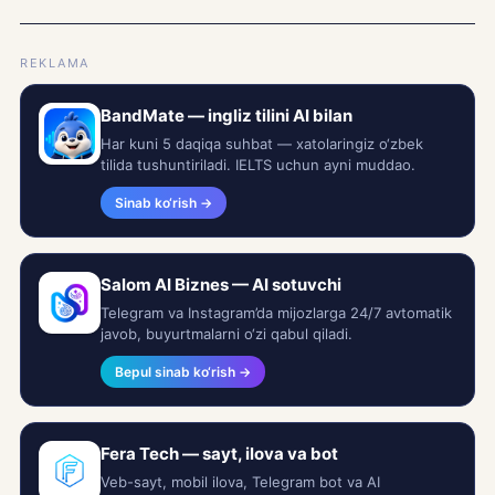
REKLAMA
BandMate — ingliz tilini AI bilan
Har kuni 5 daqiqa suhbat — xatolaringiz o‘zbek
tilida tushuntiriladi. IELTS uchun ayni muddao.
Sinab ko‘rish →
Salom AI Biznes — AI sotuvchi
Telegram va Instagram’da mijozlarga 24/7 avtomatik
javob, buyurtmalarni o‘zi qabul qiladi.
Bepul sinab ko‘rish →
Fera Tech — sayt, ilova va bot
Veb-sayt, mobil ilova, Telegram bot va AI