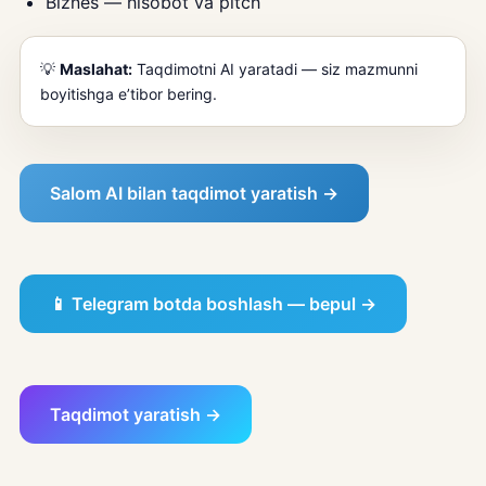
Biznes — hisobot va pitch
💡
Maslahat:
Taqdimotni AI yaratadi — siz mazmunni
boyitishga e’tibor bering.
Salom AI bilan taqdimot yaratish →
📱 Telegram botda boshlash — bepul →
Taqdimot yaratish →