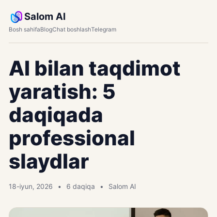
Salom AI
Bosh sahifa
Blog
Chat boshlash
Telegram
AI bilan taqdimot
yaratish: 5
daqiqada
professional
slaydlar
18-iyun, 2026
6 daqiqa
Salom AI