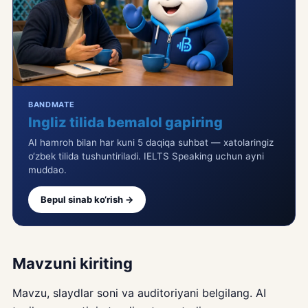
BANDMATE
Ingliz tilida bemalol gapiring
AI hamroh bilan har kuni 5 daqiqa suhbat — xatolaringiz
o‘zbek tilida tushuntiriladi. IELTS Speaking uchun ayni
muddao.
Bepul sinab ko‘rish →
Mavzuni kiriting
Mavzu, slaydlar soni va auditoriyani belgilang. AI