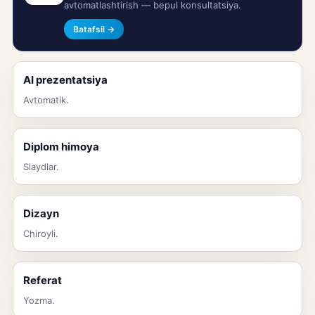
avtomatlashtirish — bepul konsultatsiya.
Batafsil →
AI prezentatsiya
Avtomatik.
Diplom himoya
Slaydlar.
Dizayn
Chiroyli.
Referat
Yozma.