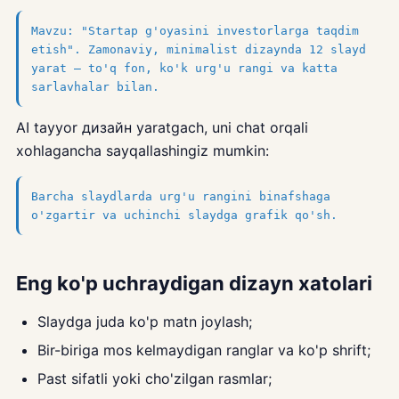
Mavzu: "Startap g'oyasini investorlarga taqdim
etish". Zamonaviy, minimalist dizaynda 12 slayd
yarat — to'q fon, ko'k urg'u rangi va katta
sarlavhalar bilan.
AI tayyor дизайн yaratgach, uni chat orqali
xohlagancha sayqallashingiz mumkin:
Barcha slaydlarda urg'u rangini binafshaga
o'zgartir va uchinchi slaydga grafik qo'sh.
Eng ko'p uchraydigan dizayn xatolari
Slaydga juda ko'p matn joylash;
Bir-biriga mos kelmaydigan ranglar va ko'p shrift;
Past sifatli yoki cho'zilgan rasmlar;