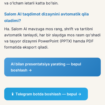
va o'lcham ietarli katta bo'lsin.
Salom AI taqdimot dizaynini avtomatik qila
oladimi?
Ha. Salom AI mavzuga mos rang, shrift va tartibni
avtomatik tanlaydi, har bir slaydga mos rasm qo'shadi
va tayyor dizaynni PowerPoint (PPTX) hamda PDF
formatida eksport qiladi.
AI bilan presentatsiya yarating — bepul
boshlash →
📱 Telegram botda boshlash — bepul →