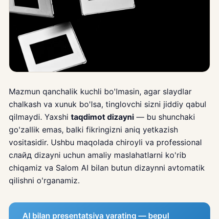
Mazmun qanchalik kuchli bo'lmasin, agar slaydlar
chalkash va xunuk bo'lsa, tinglovchi sizni jiddiy qabul
qilmaydi. Yaxshi
taqdimot dizayni
— bu shunchaki
go'zallik emas, balki fikringizni aniq yetkazish
vositasidir. Ushbu maqolada chiroyli va professional
слайд dizayni uchun amaliy maslahatlarni ko'rib
chiqamiz va Salom AI bilan butun dizaynni avtomatik
qilishni o'rganamiz.
AI bilan presentatsiya yarating — bepul