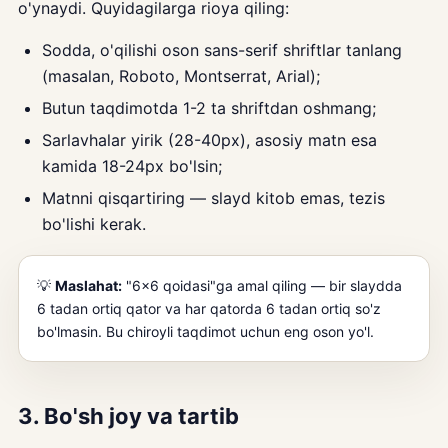
o'ynaydi. Quyidagilarga rioya qiling:
Sodda, o'qilishi oson sans-serif shriftlar tanlang
(masalan, Roboto, Montserrat, Arial);
Butun taqdimotda 1-2 ta shriftdan oshmang;
Sarlavhalar yirik (28-40px), asosiy matn esa
kamida 18-24px bo'lsin;
Matnni qisqartiring — slayd kitob emas, tezis
bo'lishi kerak.
💡
Maslahat:
"6×6 qoidasi"ga amal qiling — bir slaydda
6 tadan ortiq qator va har qatorda 6 tadan ortiq so'z
bo'lmasin. Bu chiroyli taqdimot uchun eng oson yo'l.
3. Bo'sh joy va tartib