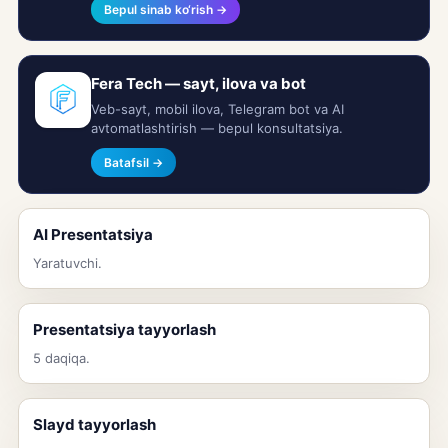
Bepul sinab ko‘rish →
Fera Tech — sayt, ilova va bot
Veb-sayt, mobil ilova, Telegram bot va AI
avtomatlashtirish — bepul konsultatsiya.
Batafsil →
AI Presentatsiya
Yaratuvchi.
Presentatsiya tayyorlash
5 daqiqa.
Slayd tayyorlash