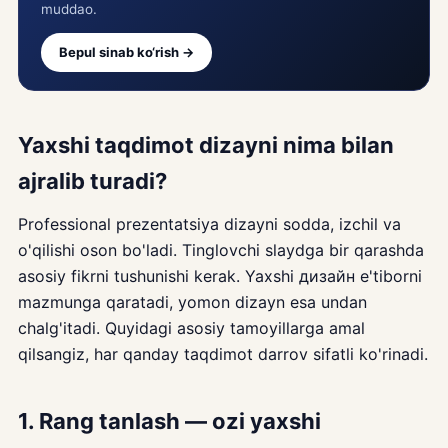
muddao.
Bepul sinab ko‘rish →
Yaxshi taqdimot dizayni nima bilan
ajralib turadi?
Professional prezentatsiya dizayni sodda, izchil va
o'qilishi oson bo'ladi. Tinglovchi slaydga bir qarashda
asosiy fikrni tushunishi kerak. Yaxshi дизайн e'tiborni
mazmunga qaratadi, yomon dizayn esa undan
chalg'itadi. Quyidagi asosiy tamoyillarga amal
qilsangiz, har qanday taqdimot darrov sifatli ko'rinadi.
1. Rang tanlash — ozi yaxshi