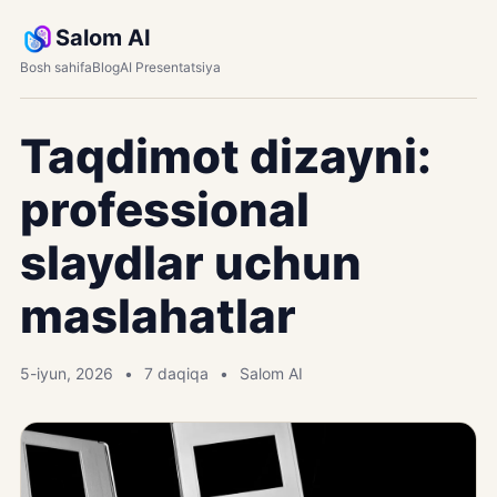
Salom AI
Bosh sahifa
Blog
AI Presentatsiya
Taqdimot dizayni:
professional
slaydlar uchun
maslahatlar
5-iyun, 2026
7 daqiqa
Salom AI