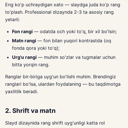
Eng ko'p uchraydigan xato — slaydga juda ko'p rang
to'plash. Professional dizaynda 2-3 ta asosiy rang
yetarli:
Fon rangi
— odatda och yoki to'q, bir xil bo'lsin;
Matn rangi
— fon bilan yuqori kontrastda (oq
fonda qora yoki to'q);
Urg'u rangi
— muhim so'zlar va tugmalar uchun
bitta yorqin rang.
Ranglar bir-biriga uyg'un bo'lishi muhim. Brendingiz
ranglari bo'lsa, ulardan foydalaning — bu taqdimotga
yaxlitlik beradi.
2. Shrift va matn
Slayd dizaynida rang shrift uyg'unligi katta rol