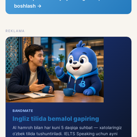
boshlash →
REKLAMA
BANDMATE
Ingliz tilida bemalol gapiring
AI hamroh bilan har kuni 5 daqiqa suhbat — xatolaringiz
o‘zbek tilida tushuntiriladi. IELTS Speaking uchun ayni