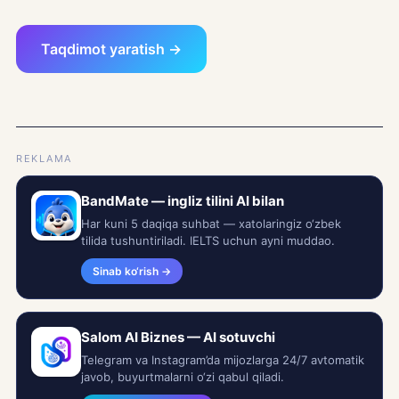
Taqdimot yaratish →
REKLAMA
BandMate — ingliz tilini AI bilan
Har kuni 5 daqiqa suhbat — xatolaringiz o‘zbek
tilida tushuntiriladi. IELTS uchun ayni muddao.
Sinab ko‘rish →
Salom AI Biznes — AI sotuvchi
Telegram va Instagram’da mijozlarga 24/7 avtomatik
javob, buyurtmalarni o‘zi qabul qiladi.