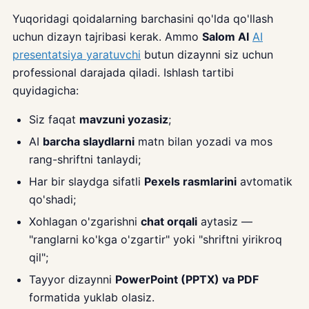
Yuqoridagi qoidalarning barchasini qo'lda qo'llash
uchun dizayn tajribasi kerak. Ammo
Salom AI
AI
presentatsiya yaratuvchi
butun dizaynni siz uchun
professional darajada qiladi. Ishlash tartibi
quyidagicha:
Siz faqat
mavzuni yozasiz
;
AI
barcha slaydlarni
matn bilan yozadi va mos
rang-shriftni tanlaydi;
Har bir slaydga sifatli
Pexels rasmlarini
avtomatik
qo'shadi;
Xohlagan o'zgarishni
chat orqali
aytasiz —
"ranglarni ko'kga o'zgartir" yoki "shriftni yirikroq
qil";
Tayyor dizaynni
PowerPoint (PPTX) va PDF
formatida yuklab olasiz.