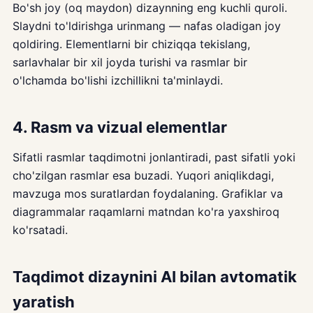
Bo'sh joy (oq maydon) dizaynning eng kuchli quroli.
Slaydni to'ldirishga urinmang — nafas oladigan joy
qoldiring. Elementlarni bir chiziqqa tekislang,
sarlavhalar bir xil joyda turishi va rasmlar bir
o'lchamda bo'lishi izchillikni ta'minlaydi.
4. Rasm va vizual elementlar
Sifatli rasmlar taqdimotni jonlantiradi, past sifatli yoki
cho'zilgan rasmlar esa buzadi. Yuqori aniqlikdagi,
mavzuga mos suratlardan foydalaning. Grafiklar va
diagrammalar raqamlarni matndan ko'ra yaxshiroq
ko'rsatadi.
Taqdimot dizaynini AI bilan avtomatik
yaratish