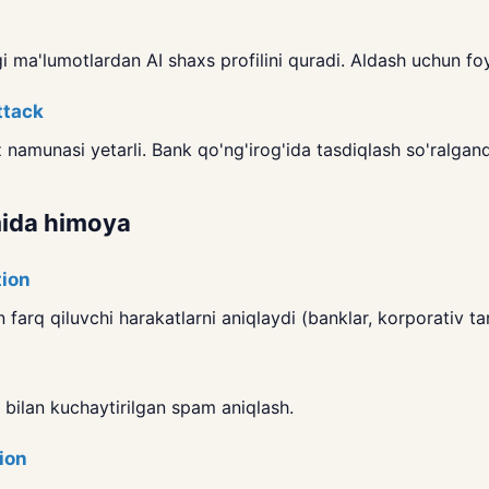
i ma'lumotlardan AI shaxs profilini quradi. Aldash uchun fo
ttack
 namunasi yetarli. Bank qo'ng'irog'ida tasdiqlash so'ralga
mida himoya
ion
 farq qiluvchi harakatlarni aniqlaydi (banklar, korporativ ta
 bilan kuchaytirilgan spam aniqlash.
ion