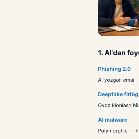
1. AI'dan f
Phishing 2.0
AI yozgan email 
Deepfake firibg
Ovoz klonlash bil
AI malware
Polymorphic — ha