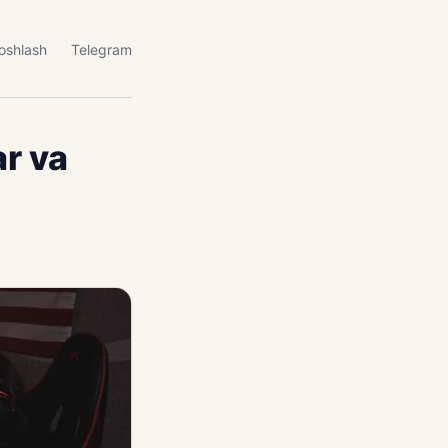
oshlash
Telegram
ar va