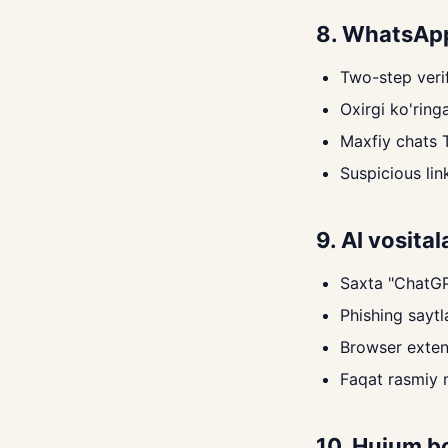
8. WhatsApp
Two-step veri
Oxirgi ko'ring
Maxfiy chats 
Suspicious li
9. AI vosital
Saxta "ChatGPT
Phishing sayt
Browser exten
Faqat rasmiy 
10. Hujum b