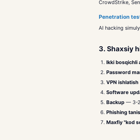
CrowdStrike, Sent
Penetration tes
AI hacking simulya
3. Shaxsiy 
Ikki bosqichli
Password ma
VPN ishlatish
Software upd
Backup
— 3-2
Phishing tani
Maxfiy "kod s