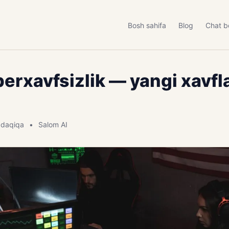
Bosh sahifa
Blog
Chat b
berxavfsizlik — yangi xavfl
 daqiqa
Salom AI