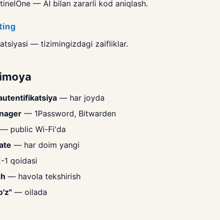
inelOne — AI bilan zararli kod aniqlash.
ting
tsiyasi — tizimingizdagi zaifliklar.
himoya
 autentifikatsiya
— har joyda
nager
— 1Password, Bitwarden
— public Wi-Fi'da
ate
— har doim yangi
-1 qoidasi
sh
— havola tekshirish
o'z"
— oilada