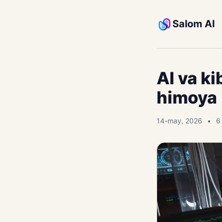
Salom AI
AI va ki
himoya
14-may, 2026
6