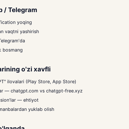
 / Telegram
fication yoqing
an vaqtni yashirish
Telegram'da
nk bosmang
arining o'zi xavfli
" ilovalari (Play Store, App Store)
lar — chatgpt.com vs chatgpt-free.xyz
sion'lar — ehtiyot
manbalardan yuklab olish
o'lganda