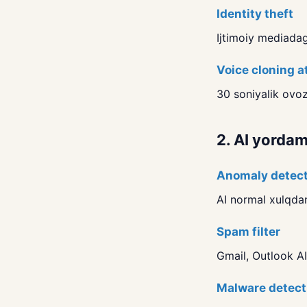
Identity theft
Ijtimoiy mediadag
Voice cloning a
30 soniyalik ovoz
2. AI yorda
Anomaly detect
AI normal xulqdan
Spam filter
Gmail, Outlook AI
Malware detect