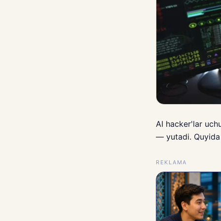
AI hacker'lar uch
— yutadi. Quyida 
REKLAMA