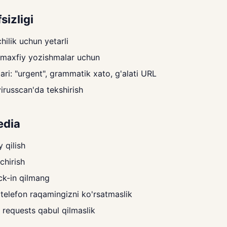
sizligi
ilik uchun yetarli
maxfiy yozishmalar uchun
lari: "urgent", grammatik xato, g'alati URL
irusscan'da tekshirish
edia
y qilish
chirish
ck-in qilmang
 telefon raqamingizni ko'rsatmaslik
 requests qabul qilmaslik