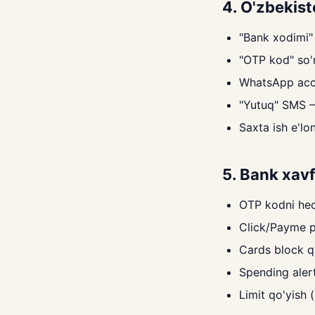
4. O'zbekist
"Bank xodimi" 
"OTP kod" so'
WhatsApp acco
"Yutuq" SMS 
Saxta ish e'lo
5. Bank xavf
OTP kodni he
Click/Payme pu
Cards block qi
Spending aler
Limit qo'yish 