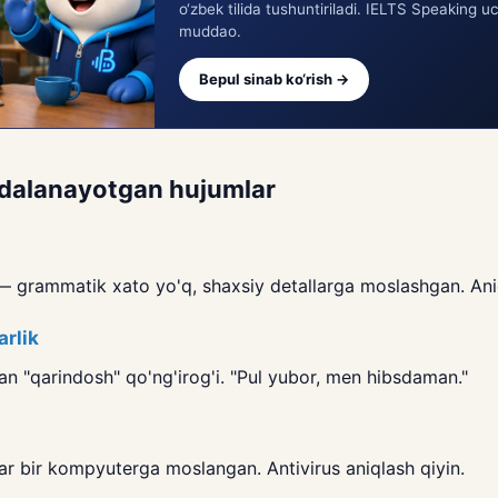
o‘zbek tilida tushuntiriladi. IELTS Speaking u
muddao.
Bepul sinab ko‘rish →
oydalanayotgan hujumlar
— grammatik xato yo'q, shaxsiy detallarga moslashgan. Ani
arlik
an "qarindosh" qo'ng'irog'i. "Pul yubor, men hibsdaman."
r bir kompyuterga moslangan. Antivirus aniqlash qiyin.