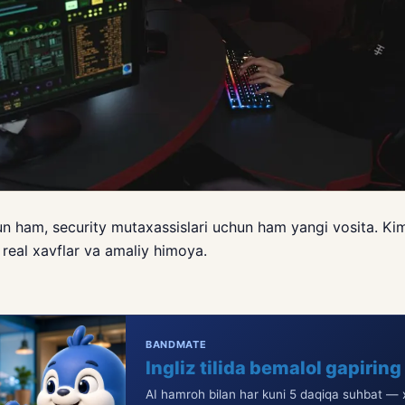
un ham, security mutaxassislari uchun ham yangi vosita. Ki
real xavflar va amaliy himoya.
BANDMATE
Ingliz tilida bemalol gapiring
AI hamroh bilan har kuni 5 daqiqa suhbat — x