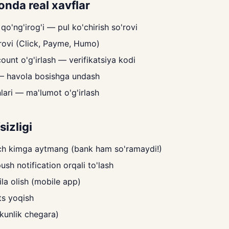
onda real xavflar
qo'ng'irog'i — pul ko'chirish so'rovi
rovi (Click, Payme, Humo)
unt o'g'irlash — verifikatsiya kodi
— havola bosishga undash
nlari — ma'lumot o'g'irlash
sizligi
ch kimga aytmang (bank ham so'ramaydi!)
sh notification orqali to'lash
la olish (mobile app)
ts yoqish
(kunlik chegara)