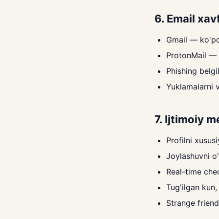
6. Email xavf
Gmail — ko'pch
ProtonMail — 
Phishing belgi
Yuklamalarni v
7. Ijtimoiy m
Profilni xususi
Joylashuvni o'
Real-time che
Tug'ilgan kun,
Strange friend