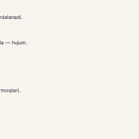
ydalanadi.
nda — hujum.
rmoqlar).