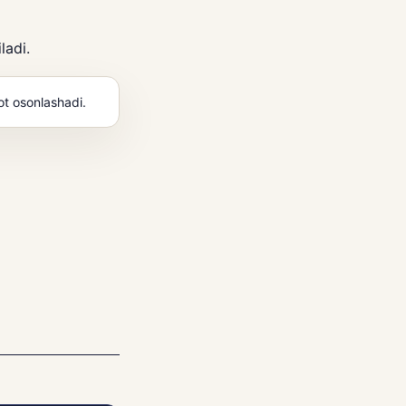
ladi.
yot osonlashadi.