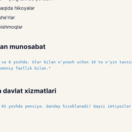
haqida hikoyalar
she'rlar
pishmoqlar
bilan munosabat
 va 8 yoshda. Ular bilan o'ynash uchun 10 ta o'yin tavsi
smoniy faollik bilan."
a davlat xizmatlari
 65 yoshda pensiya. Qanday hisoblanadi? Qaysi imtiyozlar