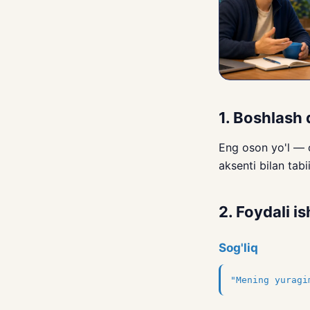
1. Boshlash
Eng oson yo'l — o
aksenti bilan tabii
2. Foydali is
Sog'liq
"Mening yuragi