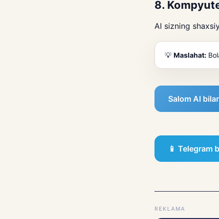
8. Kompyute
AI sizning shaxsi
💡
Maslahat:
Bola
Salom AI bil
📱 Telegram 
REKLAMA