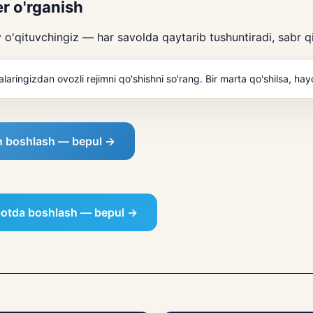
r o'rganish
y o'qituvchingiz — har savolda qaytarib tushuntiradi, sabr qi
laringizdan ovozli rejimni qo'shishni so'rang. Bir marta qo'shilsa, ha
an boshlash — bepul →
botda boshlash — bepul →