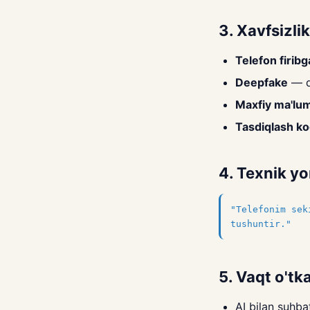
3. Xavfsizlik
Telefon firibg
Deepfake
— qa
Maxfiy ma'lu
Tasdiqlash ko
4. Texnik y
"Telefonim sek
tushuntir."
5. Vaqt o'tk
AI bilan suhb