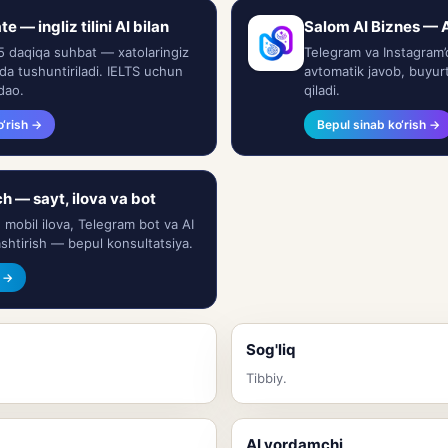
 — ingliz tilini AI bilan
Salom AI Biznes — A
5 daqiqa suhbat — xatolaringiz
Telegram va Instagram’
lida tushuntiriladi. IELTS uchun
avtomatik javob, buyurt
dao.
qiladi.
o‘rish →
Bepul sinab ko‘rish →
h — sayt, ilova va bot
 mobil ilova, Telegram bot va AI
shtirish — bepul konsultatsiya.
l →
Sog'liq
Tibbiy.
AI yordamchi