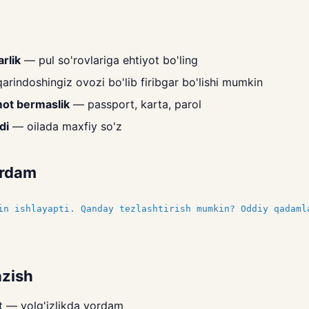
arlik
— pul so'rovlariga ehtiyot bo'ling
rindoshingiz ovozi bo'lib firibgar bo'lishi mumkin
mot bermaslik
— passport, karta, parol
di
— oilada maxfiy so'z
ordam
in ishlayapti. Qanday tezlashtirish mumkin? Oddiy qadaml
azish
at — yolg'izlikda yordam