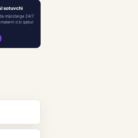
I sotuvchi
da mijozlarga 24/7
malarni o‘zi qabul