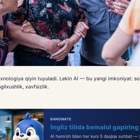
xnologiya qiyin tuyuladi. Lekin AI — bu yangi imkoniyat: so
gilxushlik, xavfsizlik.
BANDMATE
Ingliz tilida bemalol gapiring
AI hamroh bilan har kuni 5 daqiqa suhbat — x