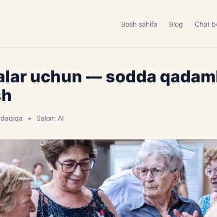
Bosh sahifa
Blog
Chat b
alar uchun — sodda qadaml
sh
 daqiqa
Salom AI