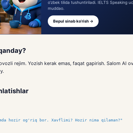
o‘zbek tilida tushuntiriladi. IELTS Speaking u
muddao.
Bepul sinab ko‘rish →
 qanday?
vozli rejim. Yozish kerak emas, faqat gapirish. Salom AI ov
y.
hlatishlar
mda hozir og'riq bor. Xavflimi? Hozir nima qilaman?"