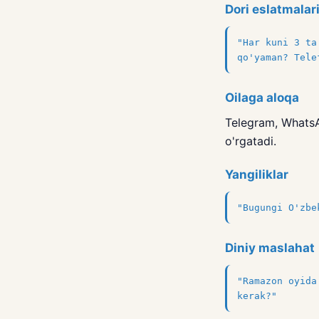
Dori eslatmalar
"Har kuni 3 ta
qo'yaman? Tele
Oilaga aloqa
Telegram, WhatsAp
o'rgatadi.
Yangiliklar
"Bugungi O'zbe
Diniy maslahat
"Ramazon oyida
kerak?"