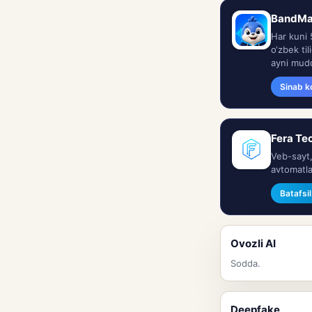
BandMate
Har kuni 
o‘zbek ti
ayni mud
Sinab k
Fera Tec
Veb-sayt,
avtomatla
Batafsi
Ovozli AI
Sodda.
Deepfake