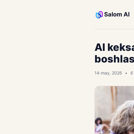
Salom AI
AI keks
boshla
14-may, 2026
6