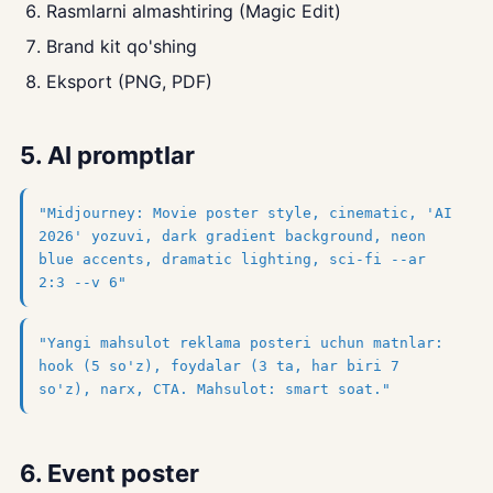
Rasmlarni almashtiring (Magic Edit)
Brand kit qo'shing
Eksport (PNG, PDF)
5. AI promptlar
"Midjourney: Movie poster style, cinematic, 'AI
2026' yozuvi, dark gradient background, neon
blue accents, dramatic lighting, sci-fi --ar
2:3 --v 6"
"Yangi mahsulot reklama posteri uchun matnlar:
hook (5 so'z), foydalar (3 ta, har biri 7
so'z), narx, CTA. Mahsulot: smart soat."
6. Event poster