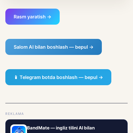
Rasm yaratish →
Salom AI bilan boshlash — bepul →
📱 Telegram botda boshlash — bepul →
REKLAMA
BandMate — ingliz tilini AI bilan