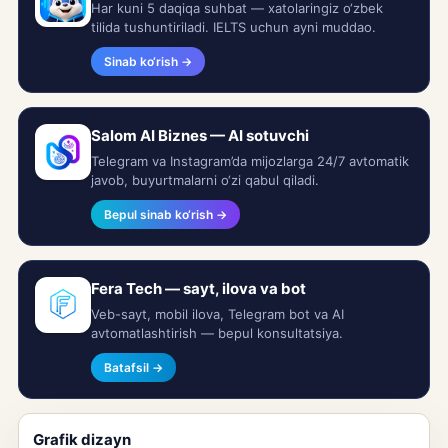
Har kuni 5 daqiqa suhbat — xatolaringiz o‘zbek
tilida tushuntiriladi. IELTS uchun ayni muddao.
Sinab ko‘rish →
Salom AI Biznes — AI sotuvchi
Telegram va Instagram’da mijozlarga 24/7 avtomatik
javob, buyurtmalarni o‘zi qabul qiladi.
Bepul sinab ko‘rish →
Fera Tech — sayt, ilova va bot
Veb-sayt, mobil ilova, Telegram bot va AI
avtomatlashtirish — bepul konsultatsiya.
Batafsil →
Grafik dizayn