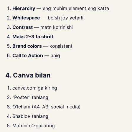
Hierarchy
— eng muhim element eng katta
Whitespace
— bo'sh joy yetarli
Contrast
— matn ko'rinishi
Maks 2-3 ta shrift
Brand colors
— konsistent
Call to Action
— aniq
4. Canva bilan
canva.com'ga kiring
"Poster" tanlang
O'lcham (A4, A3, social media)
Shabloн tanlang
Matnni o'zgartiring