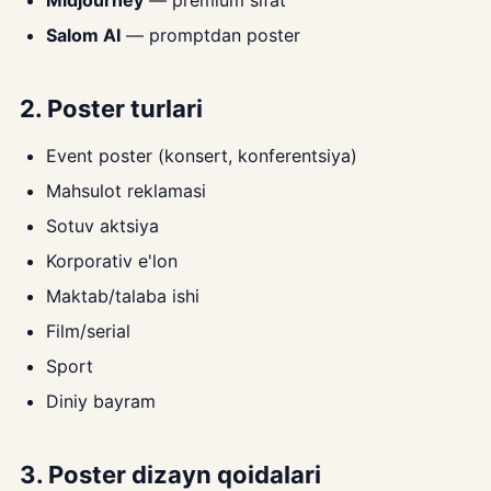
Midjourney
— premium sifat
Salom AI
— promptdan poster
2. Poster turlari
Event poster (konsert, konferentsiya)
Mahsulot reklamasi
Sotuv aktsiya
Korporativ e'lon
Maktab/talaba ishi
Film/serial
Sport
Diniy bayram
3. Poster dizayn qoidalari