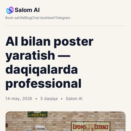
Salom AI
Bosh sahifa
Blog
Chat boshlash
Telegram
AI bilan poster
yaratish —
daqiqalarda
professional
14-may, 2026
5 daqiqa
Salom AI