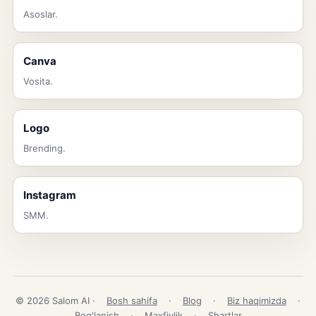
Asoslar.
Canva
Vosita.
Logo
Brending.
Instagram
SMM.
© 2026 Salom AI ·
Bosh sahifa
·
Blog
·
Biz haqimizda
·
Bog'lanish
·
Maxfiylik
·
Shartlar