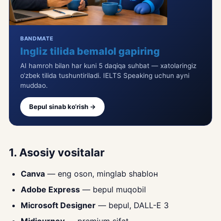
BANDMATE
Ingliz tilida bemalol gapiring
AI hamroh bilan har kuni 5 daqiqa suhbat — xatolaringiz
o‘zbek tilida tushuntiriladi. IELTS Speaking uchun ayni
muddao.
Bepul sinab ko‘rish →
1. Asosiy vositalar
Canva
— eng oson, minglab shabloн
Adobe Express
— bepul muqobil
Microsoft Designer
— bepul, DALL-E 3