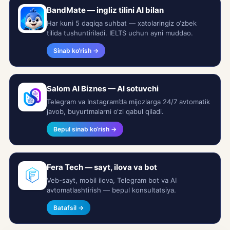
BandMate — ingliz tilini AI bilan
Har kuni 5 daqiqa suhbat — xatolaringiz o‘zbek
tilida tushuntiriladi. IELTS uchun ayni muddao.
Sinab ko‘rish →
Salom AI Biznes — AI sotuvchi
Telegram va Instagram’da mijozlarga 24/7 avtomatik
javob, buyurtmalarni o‘zi qabul qiladi.
Bepul sinab ko‘rish →
Fera Tech — sayt, ilova va bot
Veb-sayt, mobil ilova, Telegram bot va AI
avtomatlashtirish — bepul konsultatsiya.
Batafsil →