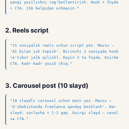
yangi yozilishni rag'batlantirish. Hook + foyda
+ CTA. 150 belgidan oshmasin."
2. Reels script
"15 soniyalik reels uchun script yoz. Mavzu —
'AI bilan ish topish'. Birinchi 3 soniyada hook
(e'tibor jalb qilish). Keyin 3 ta foyda. Oxirda
CTA. Kadr-kadr yozib chiq."
3. Carousel post (10 slayd)
"10 slaydli carousel uchun matn yoz. Mavzu —
'O'zbekistonda freelance qanday boshlash'. Har
slayd: sarlavha + 1-2 gap. Oxirgi slayd — savol
va CTA."