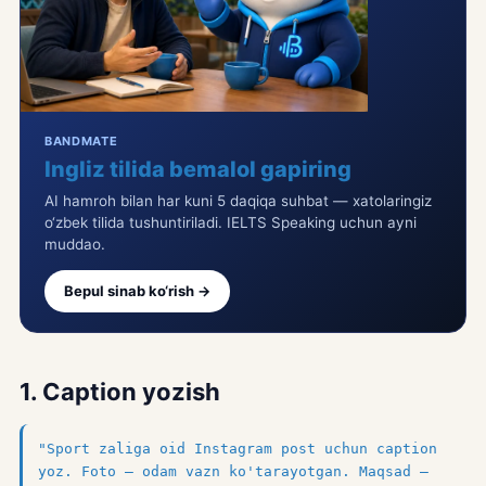
BANDMATE
Ingliz tilida bemalol gapiring
AI hamroh bilan har kuni 5 daqiqa suhbat — xatolaringiz
o‘zbek tilida tushuntiriladi. IELTS Speaking uchun ayni
muddao.
Bepul sinab ko‘rish →
1. Caption yozish
"Sport zaliga oid Instagram post uchun caption
yoz. Foto — odam vazn ko'tarayotgan. Maqsad —