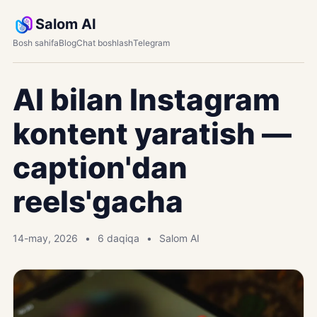
Salom AI
Bosh sahifa
Blog
Chat boshlash
Telegram
AI bilan Instagram
kontent yaratish —
caption'dan
reels'gacha
14-may, 2026
6 daqiqa
Salom AI