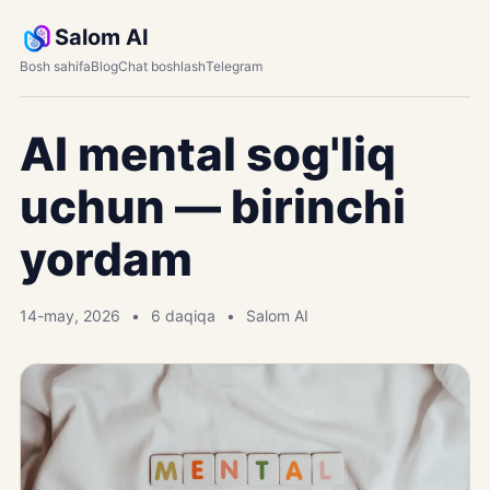
Salom AI
Bosh sahifa
Blog
Chat boshlash
Telegram
AI mental sog'liq
uchun — birinchi
yordam
14-may, 2026
6 daqiqa
Salom AI