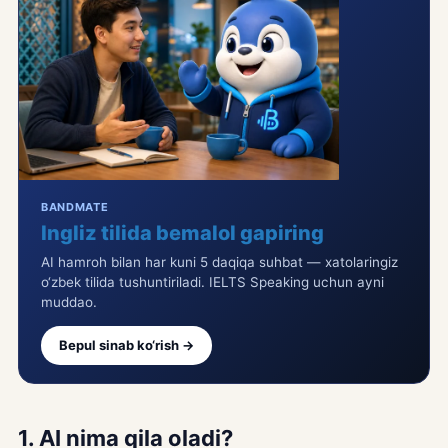
BANDMATE
Ingliz tilida bemalol gapiring
AI hamroh bilan har kuni 5 daqiqa suhbat — xatolaringiz
o‘zbek tilida tushuntiriladi. IELTS Speaking uchun ayni
muddao.
Bepul sinab ko‘rish →
1. AI nima qila oladi?