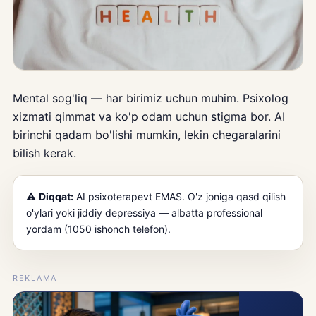
Mental sog'liq — har birimiz uchun muhim. Psixolog
xizmati qimmat va ko'p odam uchun stigma bor. AI
birinchi qadam bo'lishi mumkin, lekin chegaralarini
bilish kerak.
⚠️
Diqqat:
AI psixoterapevt EMAS. O'z joniga qasd qilish
o'ylari yoki jiddiy depressiya — albatta professional
yordam (1050 ishonch telefon).
REKLAMA