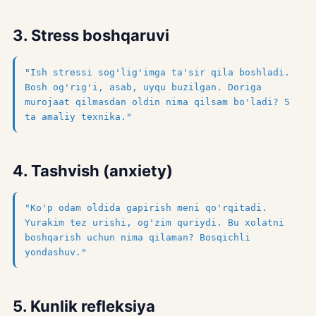
3. Stress boshqaruvi
"Ish stressi sog'lig'imga ta'sir qila boshladi.
Bosh og'rig'i, asab, uyqu buzilgan. Doriga
murojaat qilmasdan oldin nima qilsam bo'ladi? 5
ta amaliy texnika."
4. Tashvish (anxiety)
"Ko'p odam oldida gapirish meni qo'rqitadi.
Yurakim tez urishi, og'zim quriydi. Bu xolatni
boshqarish uchun nima qilaman? Bosqichli
yondashuv."
5. Kunlik refleksiya