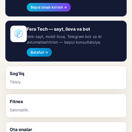
Bepul sinab ko‘rish →
Fera Tech — sayt, ilova va bot
Veb-sayt, mobil ilova, Telegram bot va AI
avtomatlashtirish — bepul konsultatsiya.
Batafsil →
Sog'liq
Tibbiy.
Fitnes
Salomatlik.
Ota onalar