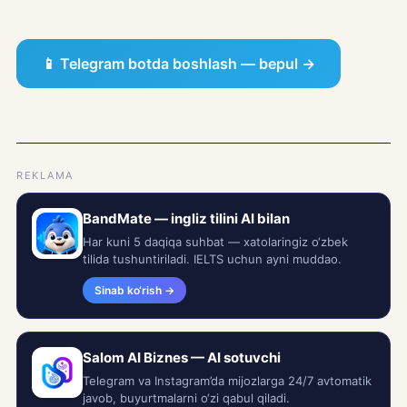
📱 Telegram botda boshlash — bepul →
REKLAMA
BandMate — ingliz tilini AI bilan
Har kuni 5 daqiqa suhbat — xatolaringiz o‘zbek
tilida tushuntiriladi. IELTS uchun ayni muddao.
Sinab ko‘rish →
Salom AI Biznes — AI sotuvchi
Telegram va Instagram’da mijozlarga 24/7 avtomatik
javob, buyurtmalarni o‘zi qabul qiladi.