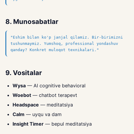
8. Munosabatlar
"Eshim bilan ko'p janjal qilamiz. Bir-birimizni
tushunmaymiz. Yumshoq, professional yondashuv
qanday? Konkret muloqot texnikalari."
9. Vositalar
Wysa
— AI cognitive behavioral
Woebot
— chatbot terapevt
Headspace
— meditatsiya
Calm
— uyqu va dam
Insight Timer
— bepul meditatsiya