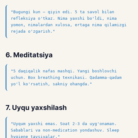
"Bugungi kun — qiyin edi. 5 ta savol bilan
refleksiya o'tkaz. Nima yaxshi bo'ldi, nima
yomon, nimalardan xulosa, ertaga nima qilamizgi
rejada o'zgarish."
6. Meditatsiya
"5 daqiqalik nafas mashqi. Yangi boshlovchi
uchun. Box breathing texnikasi. Qadamma-qadam
yo'l ko'rsatish, sakniy ohangda."
7. Uyqu yaxshilash
"Uyqum yaxshi emas. Soat 2-3 da uyg'onaman.
Sabablari va non-medication yondashuv. Sleep
hygiene tavsiyalar."