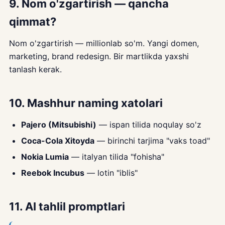
9. Nom o'zgartirish — qancha
qimmat?
Nom o'zgartirish — millionlab so'm. Yangi domen,
marketing, brand redesign. Bir martlikda yaxshi
tanlash kerak.
10. Mashhur naming xatolari
Pajero (Mitsubishi)
— ispan tilida noqulay so'z
Coca-Cola Xitoyda
— birinchi tarjima "vaks toad"
Nokia Lumia
— italyan tilida "fohisha"
Reebok Incubus
— lotin "iblis"
11. AI tahlil promptlari