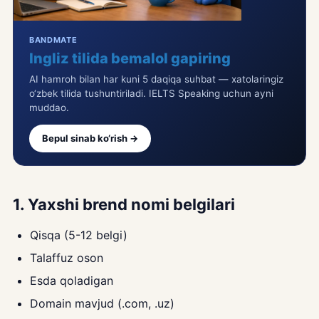
BANDMATE
Ingliz tilida bemalol gapiring
AI hamroh bilan har kuni 5 daqiqa suhbat — xatolaringiz
o‘zbek tilida tushuntiriladi. IELTS Speaking uchun ayni
muddao.
Bepul sinab ko‘rish →
1. Yaxshi brend nomi belgilari
Qisqa (5-12 belgi)
Talaffuz oson
Esda qoladigan
Domain mavjud (.com, .uz)