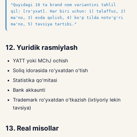
"Quyidagi 10 ta brand nom variantini tahlil
qil: [ro'yxat]. Har biri uchun: 1) talaffuz, 2)
ma'no, 3) esda qolish, 4) ko'p tilda noto'g'ri
ma'no, 5) tavsiya tartibi."
12. Yuridik rasmiylash
YATT yoki MChJ ochish
Soliq idorasida ro'yxatdan o'tish
Statistika qo'mitasi
Bank akkaunti
Trademark ro'yxatdan o'tkazish (ixtiyoriy lekin
tavsiya)
13. Real misollar