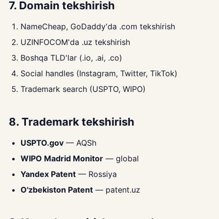
7. Domain tekshirish
NameCheap, GoDaddy'da .com tekshirish
UZINFOCOM'da .uz tekshirish
Boshqa TLD'lar (.io, .ai, .co)
Social handles (Instagram, Twitter, TikTok)
Trademark search (USPTO, WIPO)
8. Trademark tekshirish
USPTO.gov
— AQSh
WIPO Madrid Monitor
— global
Yandex Patent
— Rossiya
O'zbekiston Patent
— patent.uz