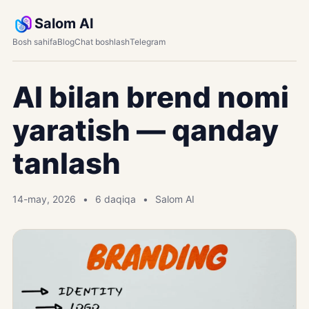
Salom AI
Bosh sahifa
Blog
Chat boshlash
Telegram
AI bilan brend nomi
yaratish — qanday
tanlash
14-may, 2026
6 daqiqa
Salom AI