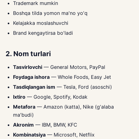
Trademark mumkin
Boshqa tilda yomon ma'no yo'q
Kelajakka moslashuvchi
Brand kengaytirsa bo'ladi
2. Nom turlari
Tasvirlovchi
— General Motors, PayPal
Foydaga ishora
— Whole Foods, Easy Jet
Tasdiqlangan ism
— Tesla, Ford (asoschi)
Ixtiro
— Google, Spotify, Kodak
Metafora
— Amazon (katta), Nike (g'alaba
ma'budi)
Akronim
— IBM, BMW, KFC
Kombinatsiya
— Microsoft, Netflix