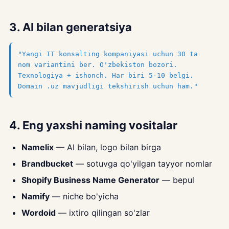
3. AI bilan generatsiya
"Yangi IT konsalting kompaniyasi uchun 30 ta
nom variantini ber. O'zbekiston bozori.
Texnologiya + ishonch. Har biri 5-10 belgi.
Domain .uz mavjudligi tekshirish uchun ham."
4. Eng yaxshi naming vositalar
Namelix
— AI bilan, logo bilan birga
Brandbucket
— sotuvga qo'yilgan tayyor nomlar
Shopify Business Name Generator
— bepul
Namify
— niche bo'yicha
Wordoid
— ixtiro qilingan so'zlar