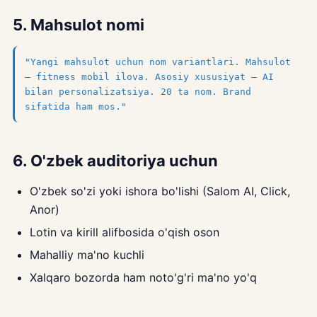
5. Mahsulot nomi
"Yangi mahsulot uchun nom variantlari. Mahsulot
— fitness mobil ilova. Asosiy xususiyat — AI
bilan personalizatsiya. 20 ta nom. Brand
sifatida ham mos."
6. O'zbek auditoriya uchun
O'zbek so'zi yoki ishora bo'lishi (Salom AI, Click,
Anor)
Lotin va kirill alifbosida o'qish oson
Mahalliy ma'no kuchli
Xalqaro bozorda ham noto'g'ri ma'no yo'q