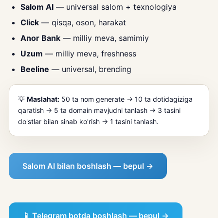
Salom AI
— universal salom + texnologiya
Click
— qisqa, oson, harakat
Anor Bank
— milliy meva, samimiy
Uzum
— milliy meva, freshness
Beeline
— universal, brending
💡
Maslahat:
50 ta nom generate → 10 ta dotidagiziga
qaratish → 5 ta domain mavjudni tanlash → 3 tasini
do'stlar bilan sinab ko'rish → 1 tasini tanlash.
Salom AI bilan boshlash — bepul →
📱 Telegram botda boshlash — bepul →