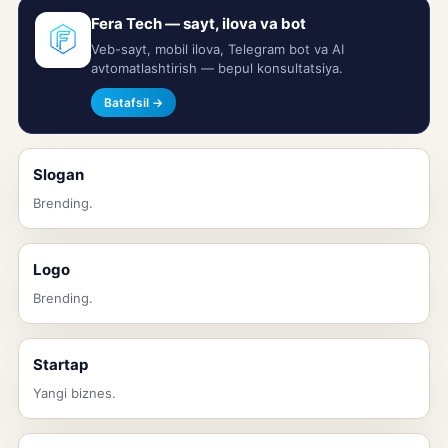
Fera Tech — sayt, ilova va bot
Veb-sayt, mobil ilova, Telegram bot va AI
avtomatlashtirish — bepul konsultatsiya.
Batafsil →
Slogan
Brending.
Logo
Brending.
Startap
Yangi biznes.