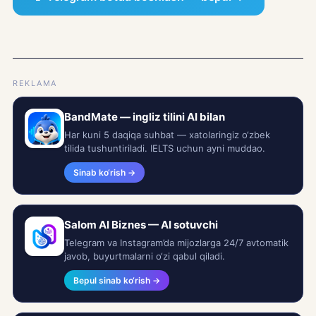
REKLAMA
BandMate — ingliz tilini AI bilan
Har kuni 5 daqiqa suhbat — xatolaringiz o‘zbek
tilida tushuntiriladi. IELTS uchun ayni muddao.
Sinab ko‘rish →
Salom AI Biznes — AI sotuvchi
Telegram va Instagram’da mijozlarga 24/7 avtomatik
javob, buyurtmalarni o‘zi qabul qiladi.
Bepul sinab ko‘rish →