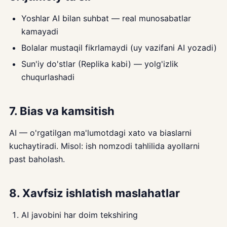
Yoshlar AI bilan suhbat — real munosabatlar
kamayadi
Bolalar mustaqil fikrlamaydi (uy vazifani AI yozadi)
Sun'iy do'stlar (Replika kabi) — yolg'izlik
chuqurlashadi
7. Bias va kamsitish
AI — o'rgatilgan ma'lumotdagi xato va biaslarni
kuchaytiradi. Misol: ish nomzodi tahlilida ayollarni
past baholash.
8. Xavfsiz ishlatish maslahatlar
AI javobini har doim tekshiring