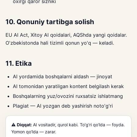
oxirgi qaror sizniki
10. Qonuniy tartibga solish
EU AI Act, Xitoy AI qoidalari, AQShda yangi qoidalar.
O'zbekistonda hali tizimli qonun yo'q — keladi.
11. Etika
AI yordamida boshqalarni aldash — jinoyat
AI tomonidan yaratilgan kontent belgilash kerak
Boshqalarning yuz/ovozini ruxsatsiz ishlatmang
Plagiat — AI yozgan deb yashirish noto'g'ri
⚠️
Diqqat:
AI vositadir, qurol kabi. To'g'ri qo'lda — foyda.
Yomon qo'lda — zarar.