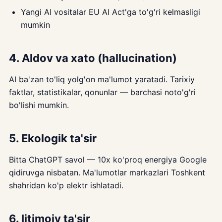
Yangi AI vositalar EU AI Act'ga to'g'ri kelmasligi
mumkin
4. Aldov va xato (hallucination)
AI ba'zan to'liq yolg'on ma'lumot yaratadi. Tarixiy
faktlar, statistikalar, qonunlar — barchasi noto'g'ri
bo'lishi mumkin.
5. Ekologik ta'sir
Bitta ChatGPT savol — 10x ko'proq energiya Google
qidiruvga nisbatan. Ma'lumotlar markazlari Toshkent
shahridan ko'p elektr ishlatadi.
6. Ijtimoiy ta'sir