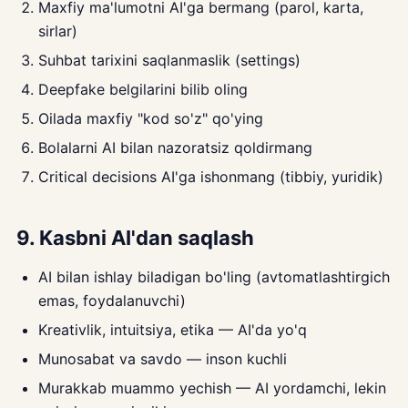
Maxfiy ma'lumotni AI'ga bermаng (parol, karta,
sirlar)
Suhbat tarixini saqlanmaslik (settings)
Deepfake belgilarini bilib oling
Oilada maxfiy "kod so'z" qo'ying
Bolalarni AI bilan nazoratsiz qoldirmang
Critical decisions AI'ga ishonmang (tibbiy, yuridik)
9. Kasbni AI'dan saqlash
AI bilan ishlay biladigan bo'ling (avtomatlashtirgich
emas, foydalanuvchi)
Kreativlik, intuitsiya, etika — AI'da yo'q
Munosabat va savdo — inson kuchli
Murakkab muammo yechish — AI yordamchi, lekin