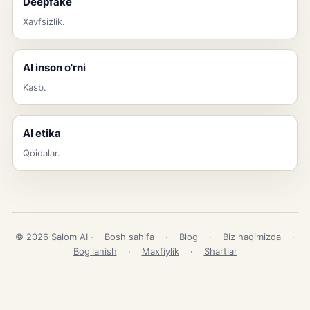
Deepfake
Xavfsizlik.
AI inson o'rni
Kasb.
AI etika
Qoidalar.
© 2026 Salom AI ·
Bosh sahifa
·
Blog
·
Biz haqimizda
·
Bog'lanish
·
Maxfiylik
·
Shartlar