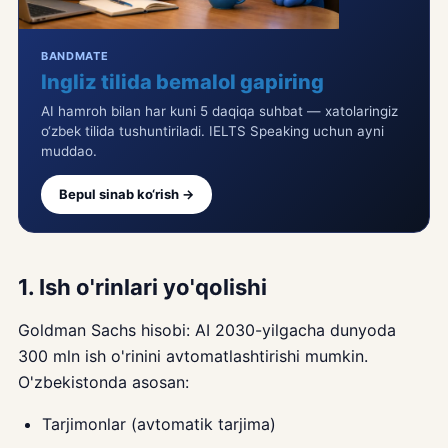
BANDMATE
Ingliz tilida bemalol gapiring
AI hamroh bilan har kuni 5 daqiqa suhbat — xatolaringiz
o‘zbek tilida tushuntiriladi. IELTS Speaking uchun ayni
muddao.
Bepul sinab ko‘rish →
1. Ish o'rinlari yo'qolishi
Goldman Sachs hisobi: AI 2030-yilgacha dunyoda
300 mln ish o'rinini avtomatlashtirishi mumkin.
O'zbekistonda asosan:
Tarjimonlar (avtomatik tarjima)