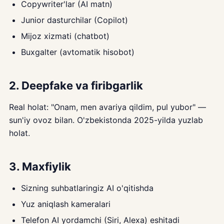
Copywriter'lar (AI matn)
Junior dasturchilar (Copilot)
Mijoz xizmati (chatbot)
Buxgalter (avtomatik hisobot)
2. Deepfake va firibgarlik
Real holat: "Onam, men avariya qildim, pul yubor" —
sun'iy ovoz bilan. O'zbekistonda 2025-yilda yuzlab
holat.
3. Maxfiylik
Sizning suhbatlaringiz AI o'qitishda
Yuz aniqlash kameralari
Telefon AI yordamchi (Siri, Alexa) eshitadi