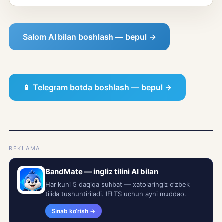
Salom AI bilan boshlash — bepul →
📱 Telegram botda boshlash — bepul →
REKLAMA
BandMate — ingliz tilini AI bilan
Har kuni 5 daqiqa suhbat — xatolaringiz o‘zbek
tilida tushuntiriladi. IELTS uchun ayni muddao.
Sinab ko‘rish →