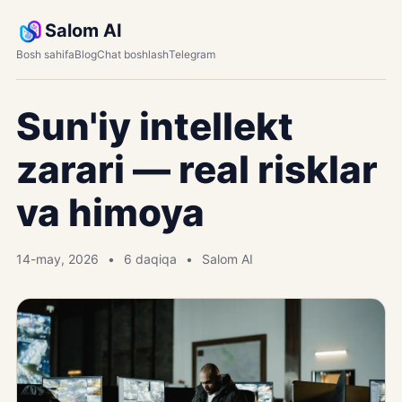
Salom AI
Bosh sahifa
Blog
Chat boshlash
Telegram
Sun'iy intellekt
zarari — real risklar
va himoya
14-may, 2026
6 daqiqa
Salom AI