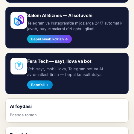
Salom AI Biznes — AI sotuvchi
Telegram va Instagram’da mijozlarga 24/7 avtomatik
javob, buyurtmalarni o‘zi qabul qiladi.
Bepul sinab ko‘rish →
Fera Tech — sayt, ilova va bot
Veb-sayt, mobil ilova, Telegram bot va AI
avtomatlashtirish — bepul konsultatsiya.
Batafsil →
AI foydasi
Boshqa tomon.