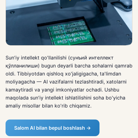
Sun'iy intellekt qo'llanilishi (сунъий интеллект
қўлланилиши) bugun deyarli barcha sohalarni qamrab
oldi. Tibbiyotdan qishloq xo'jaligigacha, ta'limdan
moliyagacha — AI vazifalarni tezlashtiradi, xatolarni
kamaytiradi va yangi imkoniyatlar ochadi. Ushbu
maqolada sun'iy intellekt ishlatilishini soha bo'yicha
amaliy misollar bilan ko'rib chiqamiz.
Salom AI bilan bepul boshlash →