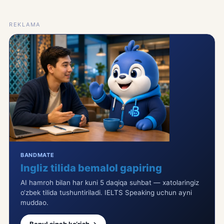
REKLAMA
BANDMATE
Ingliz tilida bemalol gapiring
AI hamroh bilan har kuni 5 daqiqa suhbat — xatolaringiz
o‘zbek tilida tushuntiriladi. IELTS Speaking uchun ayni
muddao.