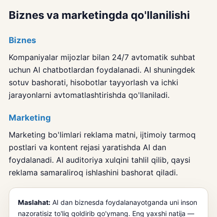
Biznes va marketingda qo'llanilishi
Biznes
Kompaniyalar mijozlar bilan 24/7 avtomatik suhbat
uchun AI chatbotlardan foydalanadi. AI shuningdek
sotuv bashorati, hisobotlar tayyorlash va ichki
jarayonlarni avtomatlashtirishda qo'llaniladi.
Marketing
Marketing bo'limlari reklama matni, ijtimoiy tarmoq
postlari va kontent rejasi yaratishda AI dan
foydalanadi. AI auditoriya xulqini tahlil qilib, qaysi
reklama samaraliroq ishlashini bashorat qiladi.
Maslahat:
AI dan biznesda foydalanayotganda uni inson
nazoratisiz to'liq qoldirib qo'ymang. Eng yaxshi natija —