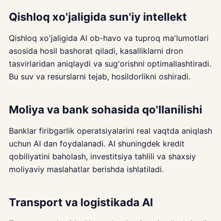
Qishloq xo'jaligida sun'iy intellekt
Qishloq xo'jaligida AI ob-havo va tuproq ma'lumotlari
asosida hosil bashorat qiladi, kasalliklarni dron
tasvirlaridan aniqlaydi va sug'orishni optimallashtiradi.
Bu suv va resurslarni tejab, hosildorlikni oshiradi.
Moliya va bank sohasida qo'llanilishi
Banklar firibgarlik operatsiyalarini real vaqtda aniqlash
uchun AI dan foydalanadi. AI shuningdek kredit
qobiliyatini baholash, investitsiya tahlili va shaxsiy
moliyaviy maslahatlar berishda ishlatiladi.
Transport va logistikada AI