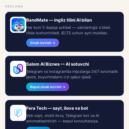
REKLAMA
BandMate — ingliz tilini AI bilan
Har kuni 5 daqiqa suhbat — xatolaringiz o‘zbek
tilida tushuntiriladi. IELTS uchun ayni muddao.
Sinab ko‘rish →
Salom AI Biznes — AI sotuvchi
Telegram va Instagram’da mijozlarga 24/7 avtomatik
javob, buyurtmalarni o‘zi qabul qiladi.
Bepul sinab ko‘rish →
Fera Tech — sayt, ilova va bot
Veb-sayt, mobil ilova, Telegram bot va AI
avtomatlashtirish — bepul konsultatsiya.