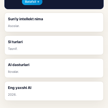
Batafsil →
Sun'iy intellekt nima
Asoslar.
SI turlari
Tasnif.
AI dasturlari
Ilovalar.
Eng yaxshi AI
2026.