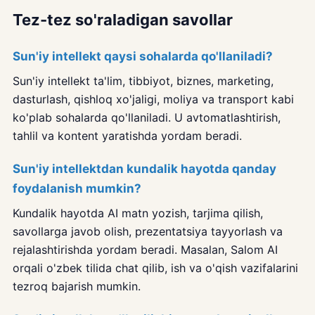
Tez-tez so'raladigan savollar
Sun'iy intellekt qaysi sohalarda qo'llaniladi?
Sun'iy intellekt ta'lim, tibbiyot, biznes, marketing,
dasturlash, qishloq xo'jaligi, moliya va transport kabi
ko'plab sohalarda qo'llaniladi. U avtomatlashtirish,
tahlil va kontent yaratishda yordam beradi.
Sun'iy intellektdan kundalik hayotda qanday
foydalanish mumkin?
Kundalik hayotda AI matn yozish, tarjima qilish,
savollarga javob olish, prezentatsiya tayyorlash va
rejalashtirishda yordam beradi. Masalan, Salom AI
orqali o'zbek tilida chat qilib, ish va o'qish vazifalarini
tezroq bajarish mumkin.