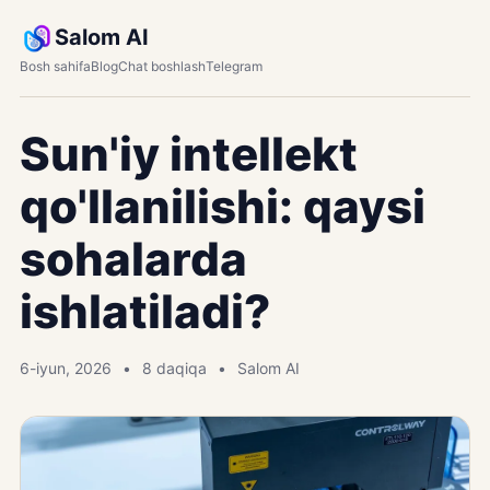
Salom AI
Bosh sahifa
Blog
Chat boshlash
Telegram
Sun'iy intellekt
qo'llanilishi: qaysi
sohalarda
ishlatiladi?
6-iyun, 2026
8 daqiqa
Salom AI