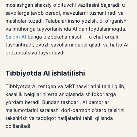
moslashgan shaxsiy o'qituvchi vazifasini bajaradi: u
savollarga javob beradi, mavzularni tushuntiradi va
mashqlar tuzadi. Talabalar insho yozish, til o'rganish
va imtihonga tayyorlanishda AI dan foydalanmoqda.
Salom AI
bunga o'zbekcha misol — u chat orqali
tushuntiradi, ovozli savollarni qabul qiladi va hatto AI
prezentatsiya tayyorlaydi.
Tibbiyotda AI ishlatilishi
Tibbiyotda AI rentgen va MRT tasvirlarini tahlil qilib,
kasallik belgilarini erta aniqlashda shifokorlarga
yordam beradi. Bundan tashqari, AI bemorlar
ma'lumotlarini saralash, dori-darmon o'zaro ta'sirini
tekshirish va tadqiqot natijalarini tahlil qilishda
qo'llaniladi.