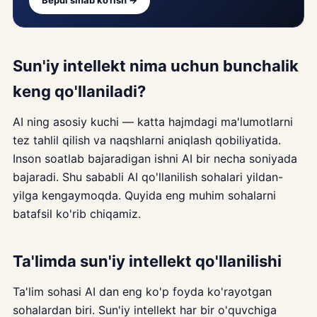
Bepul sinab ko‘rish →
Sun'iy intellekt nima uchun bunchalik
keng qo'llaniladi?
AI ning asosiy kuchi — katta hajmdagi ma'lumotlarni
tez tahlil qilish va naqshlarni aniqlash qobiliyatida.
Inson soatlab bajaradigan ishni AI bir necha soniyada
bajaradi. Shu sababli AI qo'llanilish sohalari yildan-
yilga kengaymoqda. Quyida eng muhim sohalarni
batafsil ko'rib chiqamiz.
Ta'limda sun'iy intellekt qo'llanilishi
Ta'lim sohasi AI dan eng ko'p foyda ko'rayotgan
sohalardan biri. Sun'iy intellekt har bir o'quvchiga