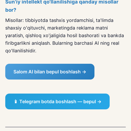
Sun'iy intellekt qo'llanilishiga qanday misollar
bor?
Misollar: tibbiyotda tashxis yordamchisi, ta'limda
shaxsiy o'qituvchi, marketingda reklama matni
yaratish, qishloq xo'jaligida hosil bashorati va bankda
firibgarlikni aniqlash. Bularning barchasi AI ning real
qo'llanilishidir.
Salom AI bilan bepul boshlash →
📱 Telegram botda boshlash — bepul →