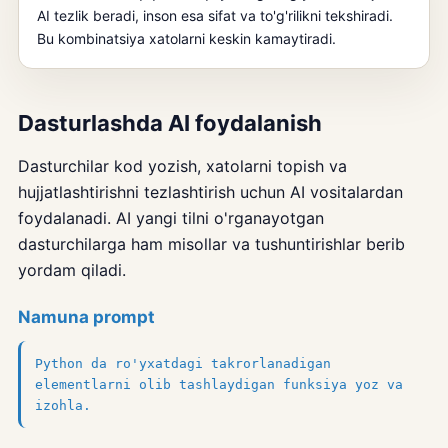
AI tezlik beradi, inson esa sifat va to'g'rilikni tekshiradi.
Bu kombinatsiya xatolarni keskin kamaytiradi.
Dasturlashda AI foydalanish
Dasturchilar kod yozish, xatolarni topish va
hujjatlashtirishni tezlashtirish uchun AI vositalardan
foydalanadi. AI yangi tilni o'rganayotgan
dasturchilarga ham misollar va tushuntirishlar berib
yordam qiladi.
Namuna prompt
Python da ro'yxatdagi takrorlanadigan
elementlarni olib tashlaydigan funksiya yoz va
izohla.