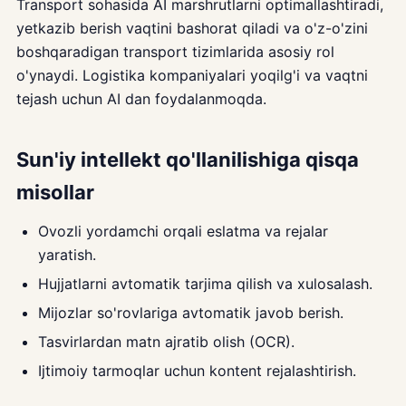
Transport sohasida AI marshrutlarni optimallashtiradi,
yetkazib berish vaqtini bashorat qiladi va o'z-o'zini
boshqaradigan transport tizimlarida asosiy rol
o'ynaydi. Logistika kompaniyalari yoqilg'i va vaqtni
tejash uchun AI dan foydalanmoqda.
Sun'iy intellekt qo'llanilishiga qisqa
misollar
Ovozli yordamchi orqali eslatma va rejalar
yaratish.
Hujjatlarni avtomatik tarjima qilish va xulosalash.
Mijozlar so'rovlariga avtomatik javob berish.
Tasvirlardan matn ajratib olish (OCR).
Ijtimoiy tarmoqlar uchun kontent rejalashtirish.