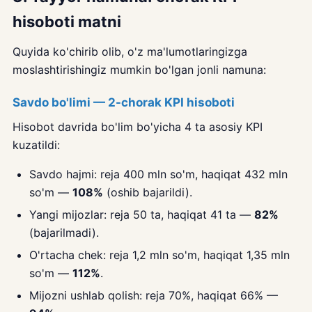
hisoboti matni
Quyida ko'chirib olib, o'z ma'lumotlaringizga
moslashtirishingiz mumkin bo'lgan jonli namuna:
Savdo bo'limi — 2-chorak KPI hisoboti
Hisobot davrida bo'lim bo'yicha 4 ta asosiy KPI
kuzatildi:
Savdo hajmi: reja 400 mln so'm, haqiqat 432 mln
so'm —
108%
(oshib bajarildi).
Yangi mijozlar: reja 50 ta, haqiqat 41 ta —
82%
(bajarilmadi).
O'rtacha chek: reja 1,2 mln so'm, haqiqat 1,35 mln
so'm —
112%
.
Mijozni ushlab qolish: reja 70%, haqiqat 66% —