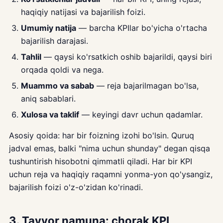
haqiqiy natijasi va bajarilish foizi.
Umumiy natija
— barcha KPIlar bo'yicha o'rtacha
bajarilish darajasi.
Tahlil
— qaysi ko'rsatkich oshib bajarildi, qaysi biri
orqada qoldi va nega.
Muammo va sabab
— reja bajarilmagan bo'lsa,
aniq sabablari.
Xulosa va taklif
— keyingi davr uchun qadamlar.
Asosiy qoida: har bir foizning izohi bo'lsin. Quruq
jadval emas, balki "nima uchun shunday" degan qisqa
tushuntirish hisobotni qimmatli qiladi. Har bir KPI
uchun reja va haqiqiy raqamni yonma-yon qo'ysangiz,
bajarilish foizi o'z-o'zidan ko'rinadi.
3. Tayyor namuna: chorak KPI