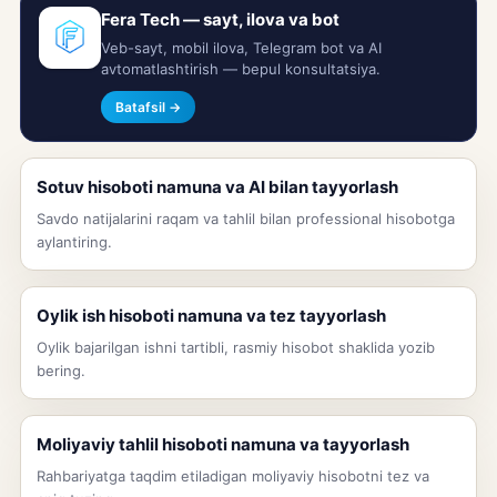
Fera Tech — sayt, ilova va bot
Veb-sayt, mobil ilova, Telegram bot va AI
avtomatlashtirish — bepul konsultatsiya.
Batafsil →
Sotuv hisoboti namuna va AI bilan tayyorlash
Savdo natijalarini raqam va tahlil bilan professional hisobotga
aylantiring.
Oylik ish hisoboti namuna va tez tayyorlash
Oylik bajarilgan ishni tartibli, rasmiy hisobot shaklida yozib
bering.
Moliyaviy tahlil hisoboti namuna va tayyorlash
Rahbariyatga taqdim etiladigan moliyaviy hisobotni tez va