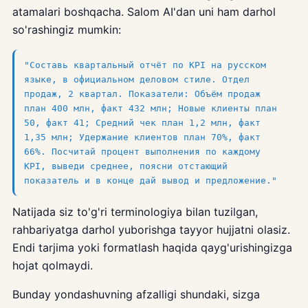
atamalari boshqacha. Salom AI'dan uni ham darhol
so'rashingiz mumkin:
"Составь квартальный отчёт по KPI на русском
языке, в официальном деловом стиле. Отдел
продаж, 2 квартал. Показатели: Объём продаж
план 400 млн, факт 432 млн; Новые клиенты план
50, факт 41; Средний чек план 1,2 млн, факт
1,35 млн; Удержание клиентов план 70%, факт
66%. Посчитай процент выполнения по каждому
KPI, выведи среднее, поясни отстающий
показатель и в конце дай вывод и предложение."
Natijada siz to'g'ri terminologiya bilan tuzilgan,
rahbariyatga darhol yuborishga tayyor hujjatni olasiz.
Endi tarjima yoki formatlash haqida qayg'urishingizga
hojat qolmaydi.
Bunday yondashuvning afzalligi shundaki, sizga