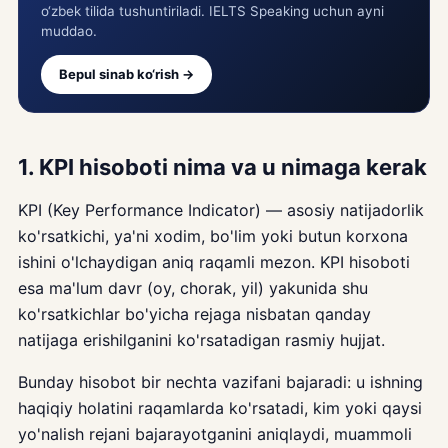
o‘zbek tilida tushuntiriladi. IELTS Speaking uchun ayni
muddao.
Bepul sinab ko‘rish →
1. KPI hisoboti nima va u nimaga kerak
KPI (Key Performance Indicator) — asosiy natijadorlik
ko'rsatkichi, ya'ni xodim, bo'lim yoki butun korxona
ishini o'lchaydigan aniq raqamli mezon. KPI hisoboti
esa ma'lum davr (oy, chorak, yil) yakunida shu
ko'rsatkichlar bo'yicha rejaga nisbatan qanday
natijaga erishilganini ko'rsatadigan rasmiy hujjat.
Bunday hisobot bir nechta vazifani bajaradi: u ishning
haqiqiy holatini raqamlarda ko'rsatadi, kim yoki qaysi
yo'nalish rejani bajarayotganini aniqlaydi, muammoli