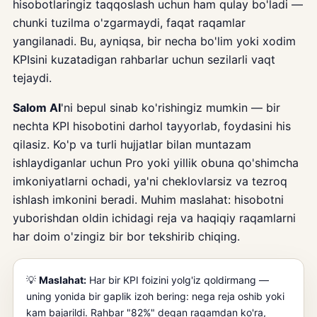
hisobotlaringiz taqqoslash uchun ham qulay bo'ladi —
chunki tuzilma o'zgarmaydi, faqat raqamlar
yangilanadi. Bu, ayniqsa, bir necha bo'lim yoki xodim
KPIsini kuzatadigan rahbarlar uchun sezilarli vaqt
tejaydi.
Salom AI
'ni bepul sinab ko'rishingiz mumkin — bir
nechta KPI hisobotini darhol tayyorlab, foydasini his
qilasiz. Ko'p va turli hujjatlar bilan muntazam
ishlaydiganlar uchun Pro yoki yillik obuna qo'shimcha
imkoniyatlarni ochadi, ya'ni cheklovlarsiz va tezroq
ishlash imkonini beradi. Muhim maslahat: hisobotni
yuborishdan oldin ichidagi reja va haqiqiy raqamlarni
har doim o'zingiz bir bor tekshirib chiqing.
💡
Maslahat:
Har bir KPI foizini yolg'iz qoldirmang —
uning yonida bir gaplik izoh bering: nega reja oshib yoki
kam bajarildi. Rahbar "82%" degan raqamdan ko'ra,