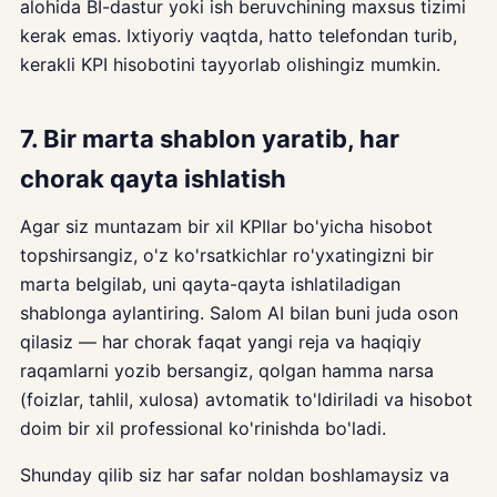
alohida BI-dastur yoki ish beruvchining maxsus tizimi
kerak emas. Ixtiyoriy vaqtda, hatto telefondan turib,
kerakli KPI hisobotini tayyorlab olishingiz mumkin.
7. Bir marta shablon yaratib, har
chorak qayta ishlatish
Agar siz muntazam bir xil KPIlar bo'yicha hisobot
topshirsangiz, o'z ko'rsatkichlar ro'yxatingizni bir
marta belgilab, uni qayta-qayta ishlatiladigan
shablonga aylantiring. Salom AI bilan buni juda oson
qilasiz — har chorak faqat yangi reja va haqiqiy
raqamlarni yozib bersangiz, qolgan hamma narsa
(foizlar, tahlil, xulosa) avtomatik to'ldiriladi va hisobot
doim bir xil professional ko'rinishda bo'ladi.
Shunday qilib siz har safar noldan boshlamaysiz va