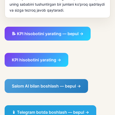
uning sababini tushuntirgan bir jumlani ko'proq qadrlaydi
va sizga tezroq javob qaytaradi.
📝 KPI hisobotini yarating — bepul →
KPI hisobotini yarating →
Salom AI bilan boshlash — bepul →
📱 Telegram botda boshlash — bepul →