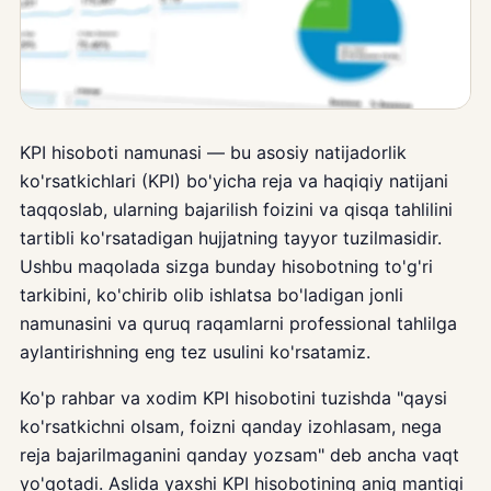
KPI hisoboti namunasi — bu asosiy natijadorlik
ko'rsatkichlari (KPI) bo'yicha reja va haqiqiy natijani
taqqoslab, ularning bajarilish foizini va qisqa tahlilini
tartibli ko'rsatadigan hujjatning tayyor tuzilmasidir.
Ushbu maqolada sizga bunday hisobotning to'g'ri
tarkibini, ko'chirib olib ishlatsa bo'ladigan jonli
namunasini va quruq raqamlarni professional tahlilga
aylantirishning eng tez usulini ko'rsatamiz.
Ko'p rahbar va xodim KPI hisobotini tuzishda "qaysi
ko'rsatkichni olsam, foizni qanday izohlasam, nega
reja bajarilmaganini qanday yozsam" deb ancha vaqt
yo'qotadi. Aslida yaxshi KPI hisobotining aniq mantiqi