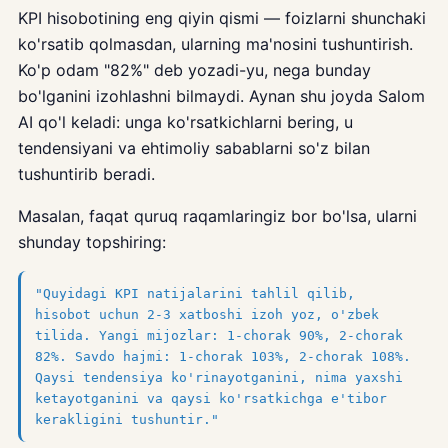
KPI hisobotining eng qiyin qismi — foizlarni shunchaki
ko'rsatib qolmasdan, ularning ma'nosini tushuntirish.
Ko'p odam "82%" deb yozadi-yu, nega bunday
bo'lganini izohlashni bilmaydi. Aynan shu joyda Salom
AI qo'l keladi: unga ko'rsatkichlarni bering, u
tendensiyani va ehtimoliy sabablarni so'z bilan
tushuntirib beradi.
Masalan, faqat quruq raqamlaringiz bor bo'lsa, ularni
shunday topshiring:
"Quyidagi KPI natijalarini tahlil qilib,
hisobot uchun 2-3 xatboshi izoh yoz, o'zbek
tilida. Yangi mijozlar: 1-chorak 90%, 2-chorak
82%. Savdo hajmi: 1-chorak 103%, 2-chorak 108%.
Qaysi tendensiya ko'rinayotganini, nima yaxshi
ketayotganini va qaysi ko'rsatkichga e'tibor
kerakligini tushuntir."