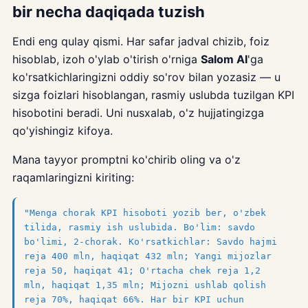
bir necha daqiqada tuzish
Endi eng qulay qismi. Har safar jadval chizib, foiz
hisoblab, izoh o'ylab o'tirish o'rniga
Salom AI
'ga
ko'rsatkichlaringizni oddiy so'rov bilan yozasiz — u
sizga foizlari hisoblangan, rasmiy uslubda tuzilgan KPI
hisobotini beradi. Uni nusxalab, o'z hujjatingizga
qo'yishingiz kifoya.
Mana tayyor promptni ko'chirib oling va o'z
raqamlaringizni kiriting:
"Menga chorak KPI hisoboti yozib ber, o'zbek
tilida, rasmiy ish uslubida. Bo'lim: savdo
bo'limi, 2-chorak. Ko'rsatkichlar: Savdo hajmi
reja 400 mln, haqiqat 432 mln; Yangi mijozlar
reja 50, haqiqat 41; O'rtacha chek reja 1,2
mln, haqiqat 1,35 mln; Mijozni ushlab qolish
reja 70%, haqiqat 66%. Har bir KPI uchun