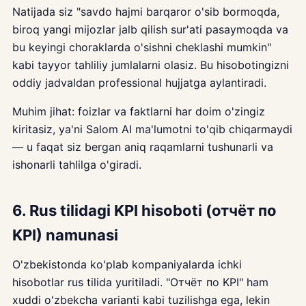
Natijada siz "savdo hajmi barqaror o'sib bormoqda,
biroq yangi mijozlar jalb qilish sur'ati pasaymoqda va
bu keyingi choraklarda o'sishni cheklashi mumkin"
kabi tayyor tahliliy jumlalarni olasiz. Bu hisobotingizni
oddiy jadvaldan professional hujjatga aylantiradi.
Muhim jihat: foizlar va faktlarni har doim o'zingiz
kiritasiz, ya'ni Salom AI ma'lumotni to'qib chiqarmaydi
— u faqat siz bergan aniq raqamlarni tushunarli va
ishonarli tahlilga o'giradi.
6. Rus tilidagi KPI hisoboti (отчёт по
KPI) namunasi
O'zbekistonda ko'plab kompaniyalarda ichki
hisobotlar rus tilida yuritiladi. "Отчёт по KPI" ham
xuddi o'zbekcha varianti kabi tuzilishga ega, lekin