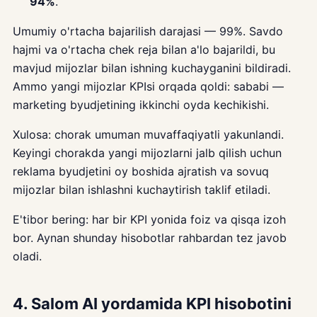
94%
.
Umumiy o'rtacha bajarilish darajasi — 99%. Savdo
hajmi va o'rtacha chek reja bilan a'lo bajarildi, bu
mavjud mijozlar bilan ishning kuchayganini bildiradi.
Ammo yangi mijozlar KPIsi orqada qoldi: sababi —
marketing byudjetining ikkinchi oyda kechikishi.
Xulosa: chorak umuman muvaffaqiyatli yakunlandi.
Keyingi chorakda yangi mijozlarni jalb qilish uchun
reklama byudjetini oy boshida ajratish va sovuq
mijozlar bilan ishlashni kuchaytirish taklif etiladi.
E'tibor bering: har bir KPI yonida foiz va qisqa izoh
bor. Aynan shunday hisobotlar rahbardan tez javob
oladi.
4. Salom AI yordamida KPI hisobotini