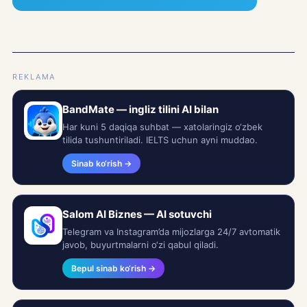
REKLAMA
BandMate — ingliz tilini AI bilan
Har kuni 5 daqiqa suhbat — xatolaringiz o‘zbek
tilida tushuntiriladi. IELTS uchun ayni muddao.
Sinab ko‘rish →
Salom AI Biznes — AI sotuvchi
Telegram va Instagram’da mijozlarga 24/7 avtomatik
javob, buyurtmalarni o‘zi qabul qiladi.
Bepul sinab ko‘rish →