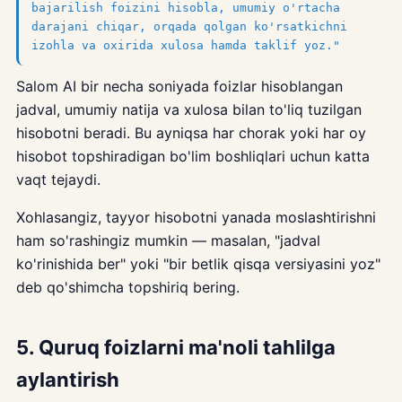
bajarilish foizini hisobla, umumiy o'rtacha
darajani chiqar, orqada qolgan ko'rsatkichni
izohla va oxirida xulosa hamda taklif yoz."
Salom AI bir necha soniyada foizlar hisoblangan
jadval, umumiy natija va xulosa bilan to'liq tuzilgan
hisobotni beradi. Bu ayniqsa har chorak yoki har oy
hisobot topshiradigan bo'lim boshliqlari uchun katta
vaqt tejaydi.
Xohlasangiz, tayyor hisobotni yanada moslashtirishni
ham so'rashingiz mumkin — masalan, "jadval
ko'rinishida ber" yoki "bir betlik qisqa versiyasini yoz"
deb qo'shimcha topshiriq bering.
5. Quruq foizlarni ma'noli tahlilga
aylantirish