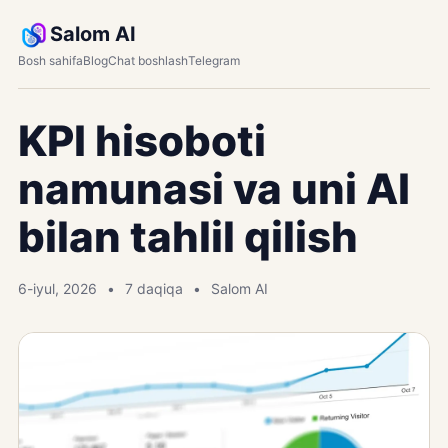
Salom AI
Bosh sahifa
Blog
Chat boshlash
Telegram
KPI hisoboti
namunasi va uni AI
bilan tahlil qilish
6-iyul, 2026
7 daqiqa
Salom AI