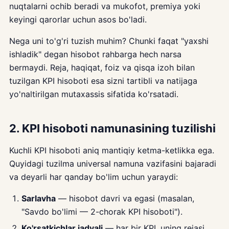
nuqtalarni ochib beradi va mukofot, premiya yoki
keyingi qarorlar uchun asos bo'ladi.
Nega uni to'g'ri tuzish muhim? Chunki faqat "yaxshi
ishladik" degan hisobot rahbarga hech narsa
bermaydi. Reja, haqiqat, foiz va qisqa izoh bilan
tuzilgan KPI hisoboti esa sizni tartibli va natijaga
yo'naltirilgan mutaxassis sifatida ko'rsatadi.
2. KPI hisoboti namunasining tuzilishi
Kuchli KPI hisoboti aniq mantiqiy ketma-ketlikka ega.
Quyidagi tuzilma universal namuna vazifasini bajaradi
va deyarli har qanday bo'lim uchun yaraydi:
Sarlavha
— hisobot davri va egasi (masalan,
"Savdo bo'limi — 2-chorak KPI hisoboti").
Ko'rsatkichlar jadvali
— har bir KPI, uning rejasi,