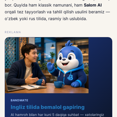
bor. Quyida ham klassik namunani, ham
Salom AI
orqali tez tayyorlash va tahlil qilish usulini beramiz —
o'zbek yoki rus tilida, rasmiy ish uslubida.
REKLAMA
BANDMATE
Ingliz tilida bemalol gapiring
AI hamroh bilan har kuni 5 daqiqa suhbat — xatolaringiz