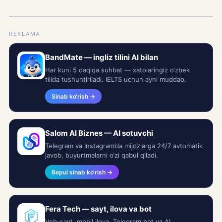
REKLAMA
BandMate — ingliz tilini AI bilan
Har kuni 5 daqiqa suhbat — xatolaringiz o‘zbek
tilida tushuntiriladi. IELTS uchun ayni muddao.
Sinab ko‘rish →
Salom AI Biznes — AI sotuvchi
Telegram va Instagram’da mijozlarga 24/7 avtomatik
javob, buyurtmalarni o‘zi qabul qiladi.
Bepul sinab ko‘rish →
Fera Tech — sayt, ilova va bot
Veb-sayt, mobil ilova, Telegram bot va AI