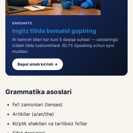
BANDMATE
Ingliz tilida bemalol gapiring
AI hamroh bilan har kuni 5 daqiqa suhbat — xatolaringiz
o‘zbek tilida tushuntiriladi. IELTS Speaking uchun ayni
muddao.
Bepul sinab ko‘rish →
Grammatika asoslari
Fe’l zamonlari (tenses)
Artikllar (a/an/the)
Ko‘plik shakllari va tartibsiz fe’llar