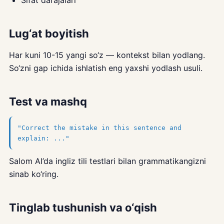
Sifat darajalari
Lug‘at boyitish
Har kuni 10-15 yangi so‘z — kontekst bilan yodlang.
So‘zni gap ichida ishlatish eng yaxshi yodlash usuli.
Test va mashq
"Correct the mistake in this sentence and
explain: ..."
Salom AI’da ingliz tili testlari bilan grammatikangizni
sinab ko‘ring.
Tinglab tushunish va o‘qish