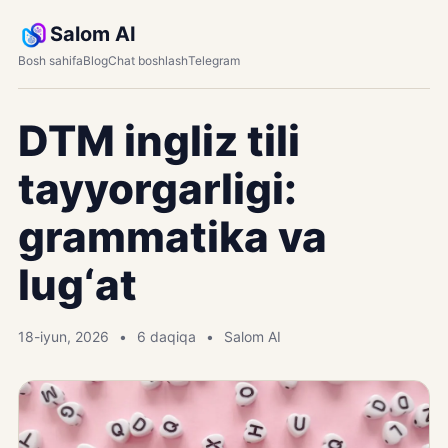
Salom AI
Bosh sahifa
Blog
Chat boshlash
Telegram
DTM ingliz tili
tayyorgarligi:
grammatika va
lug‘at
18-iyun, 2026
6 daqiqa
Salom AI