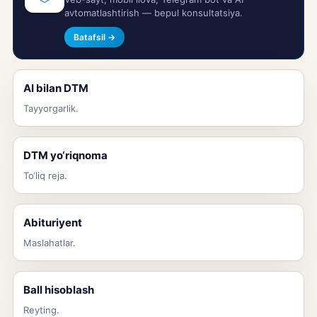
avtomatlashtirish — bepul konsultatsiya.
Batafsil →
AI bilan DTM
Tayyorgarlik.
DTM yo‘riqnoma
To‘liq reja.
Abituriyent
Maslahatlar.
Ball hisoblash
Reyting.