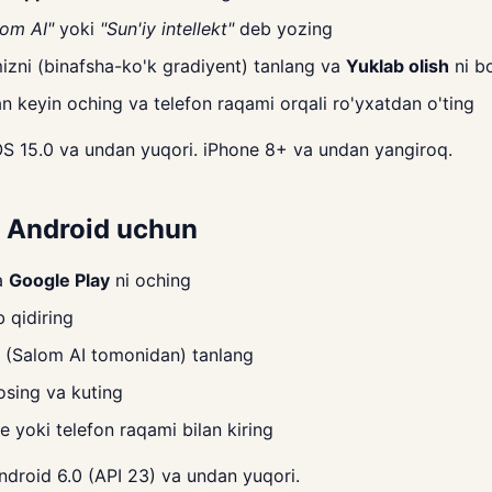
lom AI"
yoki
"Sun'iy intellekt"
deb yozing
izni (binafsha-ko'k gradiyent) tanlang va
Yuklab olish
ni b
n keyin oching va telefon raqami orqali ro'yxatdan o'ting
S 15.0 va undan yuqori. iPhone 8+ va undan yangiroq.
I Android uchun
a
Google Play
ni oching
 qidiring
i (Salom AI tomonidan) tanlang
osing va kuting
 yoki telefon raqami bilan kiring
droid 6.0 (API 23) va undan yuqori.