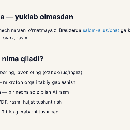
da — yuklab olmasdan
hech narsani o'rnatmaysiz. Brauzerda
salom-ai.uz/chat
ga k
, ovoz, rasm.
 nima qiladi?
ering, javob oling (o'zbek/rus/ingliz)
 mikrofon orqali tabiiy gaplashish
h
— bir necha so'z bilan AI rasm
F, rasm, hujjat tushuntirish
3 tildagi xabarni tushunadi