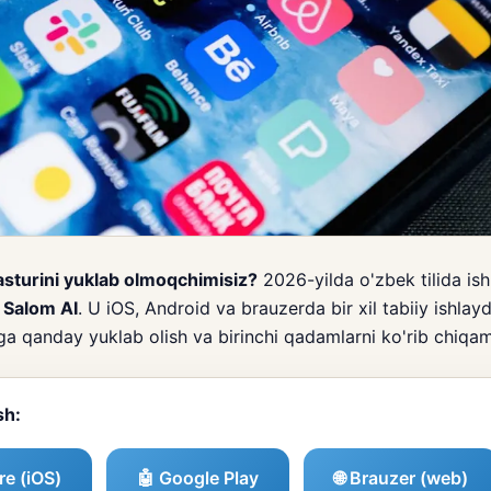
dasturini yuklab olmoqchimisiz?
2026-yilda o'zbek tilida is
—
Salom AI
. U iOS, Android va brauzerda bir xil tabiiy ishla
ga qanday yuklab olish va birinchi qadamlarni ko'rib chiqam
sh:
re (iOS)
🤖 Google Play
🌐 Brauzer (web)