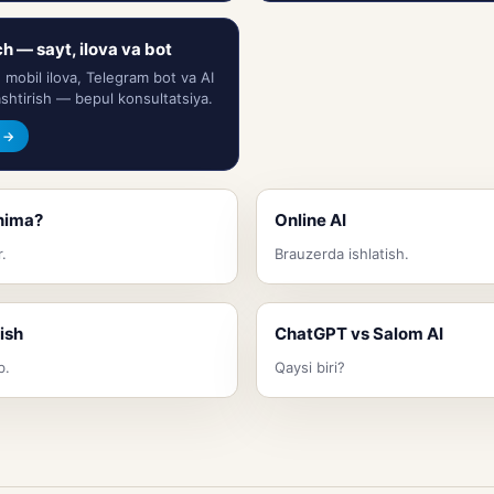
h — sayt, ilova va bot
 mobil ilova, Telegram bot va AI
shtirish — bepul konsultatsiya.
l →
 nima?
Online AI
r.
Brauzerda ishlatish.
ish
ChatGPT vs Salom AI
b.
Qaysi biri?