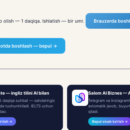
b olish — 1 daqiqa. Ishlatish — bir umr.
Brauzerda bosh
botda boshlash — bepul →
 — ingliz tilini AI bilan
Salom AI Biznes — A
5 daqiqa suhbat — xatolaringiz
Telegram va Instagram’
lida tushuntiriladi. IELTS uchun
avtomatik javob, buyurt
dao.
qiladi.
o‘rish →
Bepul sinab ko‘rish →