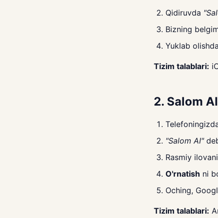
Qidiruvda
"Sa
Bizning belgim
Yuklab olishda
Tizim talablari:
iO
2. Salom A
Telefoningizd
"Salom AI"
deb
Rasmiy ilovan
O'rnatish
ni b
Oching, Google
Tizim talablari:
An