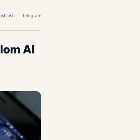
oshlash
Telegram
alom AI