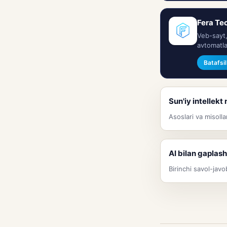
Fera Tec
Veb-sayt,
avtomatla
Batafsi
Sun'iy intellekt
Asoslari va misolla
AI bilan gaplash
Birinchi savol-javo