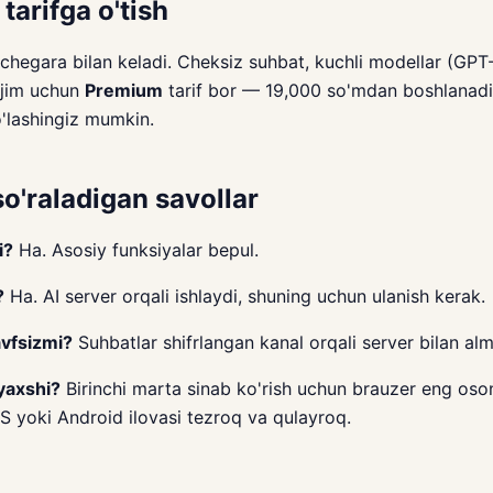
tarifga o'tish
k chegara bilan keladi. Cheksiz suhbat, kuchli modellar (GP
rejim uchun
Premium
tarif bor — 19,000 so'mdan boshlanad
o'lashingiz mumkin.
so'raladigan savollar
i?
Ha. Asosiy funksiyalar bepul.
?
Ha. AI server orqali ishlaydi, shuning uchun ulanish kerak.
vfsizmi?
Suhbatlar shifrlangan kanal orqali server bilan alm
yaxshi?
Birinchi marta sinab ko'rish uchun brauzer eng oso
OS yoki Android ilovasi tezroq va qulayroq.