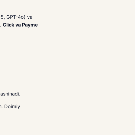
T-5, GPT-4o) va
i.
Click va Payme
ashinadi.
n. Doimiy