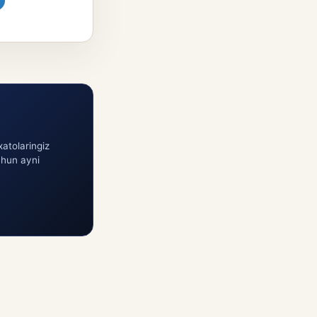
atolaringiz
chun ayni