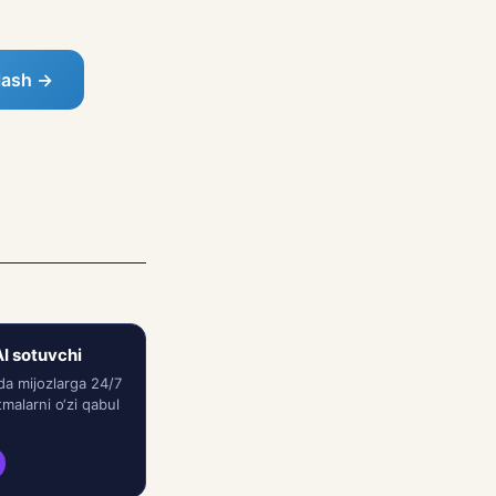
lash →
I sotuvchi
da mijozlarga 24/7
malarni o‘zi qabul