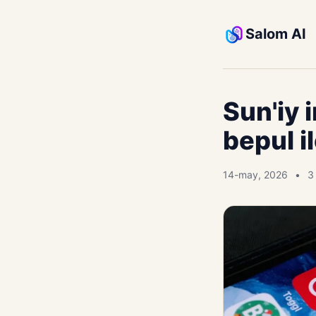
Salom AI
Sun'iy 
bepul i
14-may, 2026
3