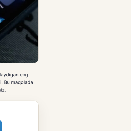
hlaydigan eng
ydi. Bu maqolada
iz.