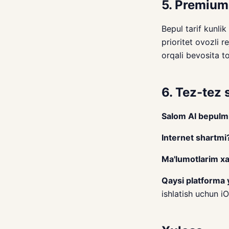
5. Premium 
Bepul tarif kunli
prioritet ovozli 
orqali bevosita t
6. Tez-tez 
Salom AI bepulm
Internet shartmi
Ma'lumotlarim xa
Qaysi platforma 
ishlatish uchun i