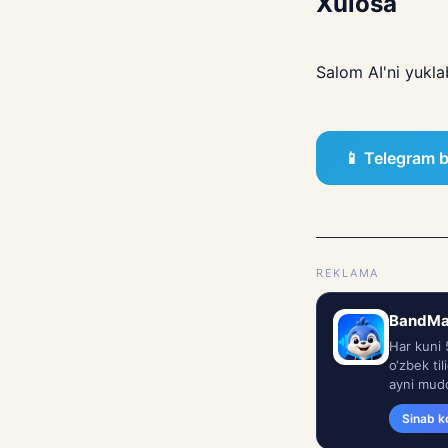
Xulosa
Salom AI'ni yukla
📱 Telegram 
REKLAMA
BandMate
Har kuni 
o‘zbek ti
ayni mud
Sinab k