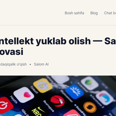
Bosh sahifa
Blog
Chat b
intellekt yuklab olish — S
lovasi
 daqiqalik o'qish
Salom AI