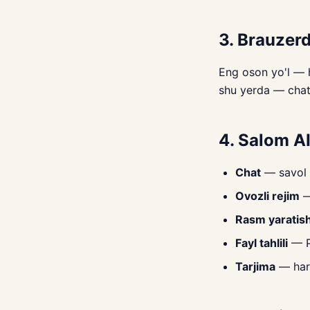
3. Brauzer
Eng oson yo'l — 
shu yerda — chat
4. Salom AI
Chat
— savol b
Ovozli rejim
—
Rasm yaratis
Fayl tahlili
— PD
Tarjima
— har 