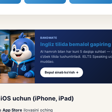
BANDMATE
Ingliz tilida bemalol gapiring
AI hamroh bilan har kuni 5 daqiqa suhbat — x
o‘zbek tilida tushuntiriladi. IELTS Speaking u
muddao.
Bepul sinab ko‘rish →
 iOS uchun (iPhone, iPad)
da
App Store
ilovasini oching