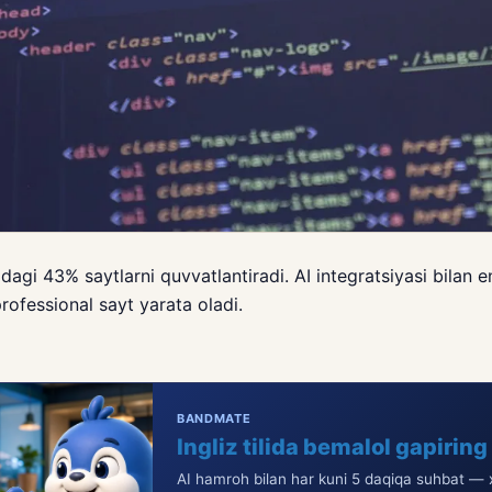
gi 43% saytlarni quvvatlantiradi. AI integratsiyasi bilan e
ofessional sayt yarata oladi.
BANDMATE
Ingliz tilida bemalol gapiring
AI hamroh bilan har kuni 5 daqiqa suhbat — x