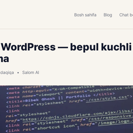
Bosh sahifa
Blog
Chat b
n WordPress — bepul kuchl
ma
 daqiqa
Salom AI