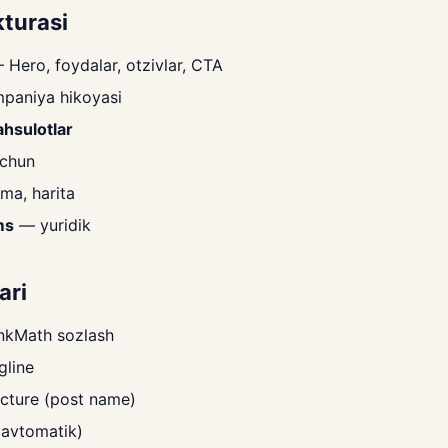
kturasi
Hero, foydalar, otzivlar, CTA
aniya hikoyasi
ahsulotlar
chun
ma, harita
ms
— yuridik
ari
nkMath sozlash
agline
ucture (post name)
avtomatik)