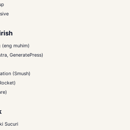
up
sive
irish
g (eng muhim)
stra, GeneratePress)
ation (Smush)
Rocket)
re)
k
i Sucuri