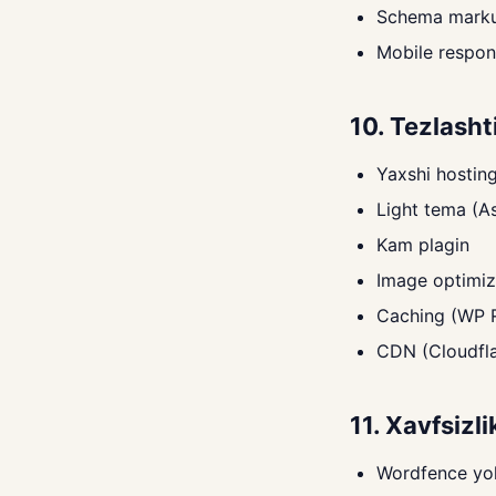
Schema mark
Mobile respon
10. Tezlasht
Yaxshi hostin
Light tema (A
Kam plagin
Image optimiz
Caching (WP 
CDN (Cloudfla
11. Xavfsizli
Wordfence yok