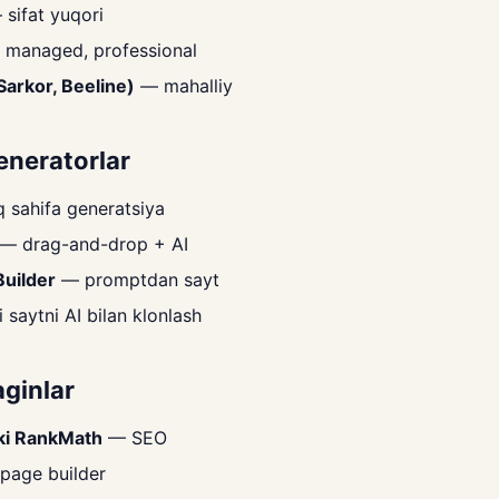
sifat yuqori
managed, professional
Sarkor, Beeline)
— mahalliy
eneratorlar
q sahifa generatsiya
— drag-and-drop + AI
Builder
— promptdan sayt
saytni AI bilan klonlash
aginlar
ki RankMath
— SEO
age builder