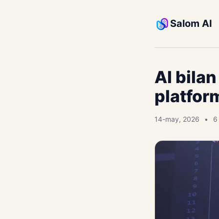
Salom AI
AI bila
platfor
14-may, 2026
6