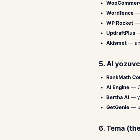
WooCommer
Wordfence
— 
WP Rocket
— 
UpdraftPlus
—
Akismet
— an
5. AI yozuvc
RankMath Con
AI Engine
— C
Bertha AI
— y
GetGenie
— un
6. Tema (th