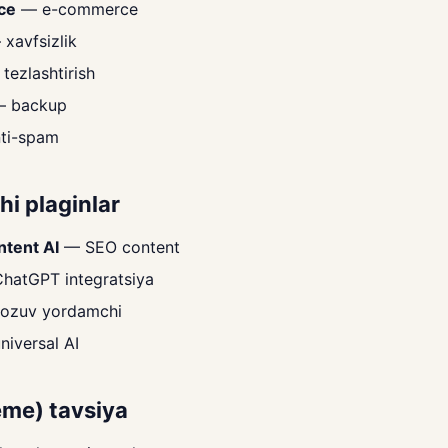
ce
— e-commerce
xavfsizlik
tezlashtirish
 backup
ti-spam
hi plaginlar
tent AI
— SEO content
hatGPT integratsiya
ozuv yordamchi
iversal AI
eme) tavsiya