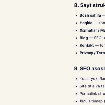
8. Sayt stru
Bosh sahifa
— 
Haqida
— komp
Xizmatlar / M
Blog
— SEO u
Kontakt
— for
Privacy / Ter
9. SEO asosl
Yoast yoki Ra
Site title va t
Permalink str
XML sitemap (