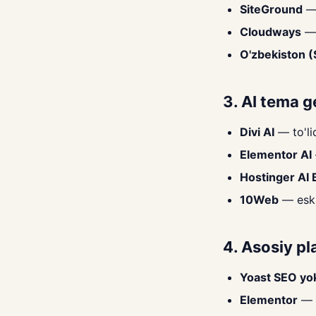
SiteGround
— 
Cloudways
— 
O'zbekiston (
3. AI tema g
Divi AI
— to'li
Elementor AI
Hostinger AI 
10Web
— eski 
4. Asosiy pl
Yoast SEO yo
Elementor
— p