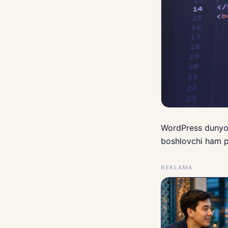
WordPress dunyoda
boshlovchi ham pr
REKLAMA