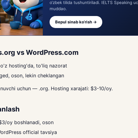
o‘zbek tilida tushuntiriladi. IELTS Speaking u
muddao.
Bepul sinab ko‘rish →
s.org vs WordPress.com
'z hosting'da, to'liq nazorat
d, oson, lekin cheklangan
nuvchi uchun — .org. Hosting xarajati: $3-10/oy.
anlash
3/oy boshlanadi, oson
rdPress official tavsiya