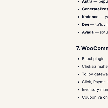
Astra
— bepul,
GeneratePre
Kadence
— ya
Divi
— to'lovl
Avada
— sotu
7. WooComm
Bepul plagin
Cheksiz mahs
To'lov gatewa
Click, Payme 
Inventory ma
Coupon va ch