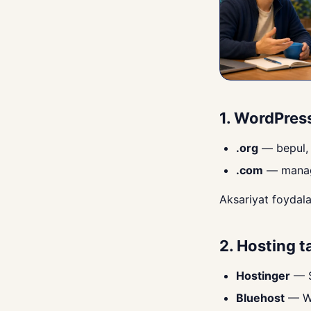
1. WordPres
.org
— bepul, o
.com
— manage
Aksariyat foydala
2. Hosting t
Hostinger
— $
Bluehost
— Wo