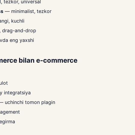
 tezkor, universal
ss
— minimalist, tezkor
ngi, kuchli
i, drag-and-drop
vda eng yaxshi
erce bilan e-commerce
ulot
y integratsiya
— uchinchi tomon plagin
nagement
egirma