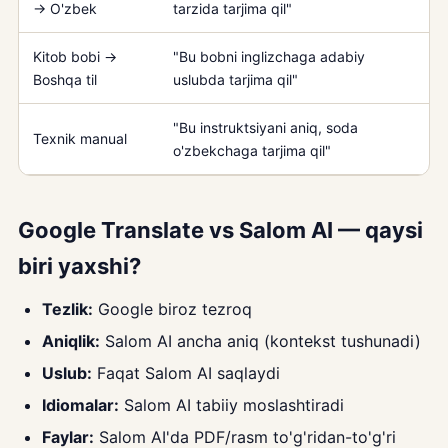
→ O'zbek
tarzida tarjima qil"
Kitob bobi →
"Bu bobni inglizchaga adabiy
Boshqa til
uslubda tarjima qil"
"Bu instruktsiyani aniq, soda
Texnik manual
o'zbekchaga tarjima qil"
Google Translate vs Salom AI — qaysi
biri yaxshi?
Tezlik:
Google biroz tezroq
Aniqlik:
Salom AI ancha aniq (kontekst tushunadi)
Uslub:
Faqat Salom AI saqlaydi
Idiomalar:
Salom AI tabiiy moslashtiradi
Faylar:
Salom AI'da PDF/rasm to'g'ridan-to'g'ri