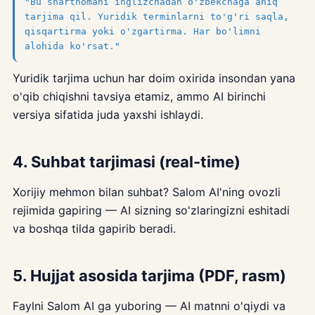
"Bu shartnomani inglizchadan o'zbekchaga aniq
tarjima qil. Yuridik terminlarni to'g'ri saqla,
qisqartirma yoki o'zgartirma. Har bo'limni
alohida ko'rsat."
Yuridik tarjima uchun har doim oxirida insondan yana
o'qib chiqishni tavsiya etamiz, ammo AI birinchi
versiya sifatida juda yaxshi ishlaydi.
4. Suhbat tarjimasi (real-time)
Xorijiy mehmon bilan suhbat? Salom AI'ning ovozli
rejimida gapiring — AI sizning so'zlaringizni eshitadi
va boshqa tilda gapirib beradi.
5. Hujjat asosida tarjima (PDF, rasm)
Faylni Salom AI ga yuboring — AI matnni o'qiydi va