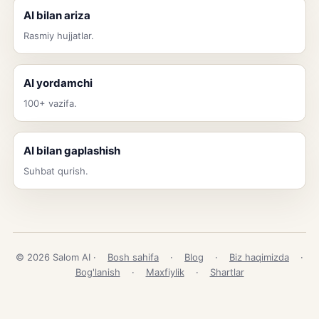
AI bilan ariza
Rasmiy hujjatlar.
AI yordamchi
100+ vazifa.
AI bilan gaplashish
Suhbat qurish.
© 2026 Salom AI ·
Bosh sahifa
·
Blog
·
Biz haqimizda
·
Bog'lanish
·
Maxfiylik
·
Shartlar