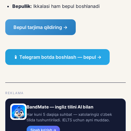
Bepullik:
Ikkalasi ham bepul boshlanadi
Bepul tarjima qildiring →
📱 Telegram botda boshlash — bepul →
REKLAMA
BandMate — ingliz tilini AI bilan
Har kuni 5 daqiqa suhbat — xatolaringiz o‘zbek
tilida tushuntiriladi. IELTS uchun ayni muddao.
Sinab ko‘rish →