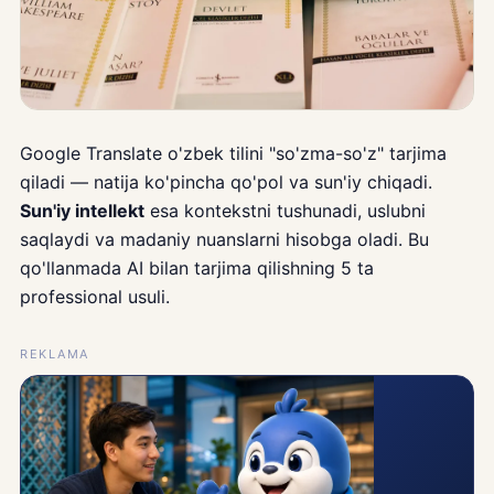
Google Translate o'zbek tilini "so'zma-so'z" tarjima
qiladi — natija ko'pincha qo'pol va sun'iy chiqadi.
Sun'iy intellekt
esa kontekstni tushunadi, uslubni
saqlaydi va madaniy nuanslarni hisobga oladi. Bu
qo'llanmada AI bilan tarjima qilishning 5 ta
professional usuli.
REKLAMA