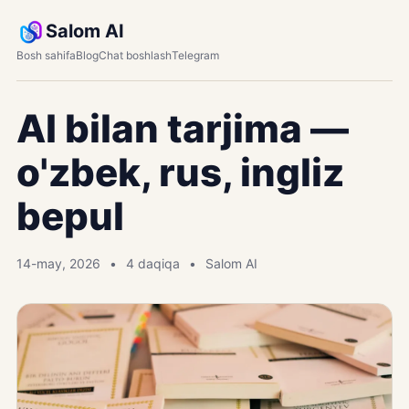
Salom AI
Bosh sahifa
Blog
Chat boshlash
Telegram
AI bilan tarjima —
o'zbek, rus, ingliz
bepul
14-may, 2026
4 daqiqa
Salom AI