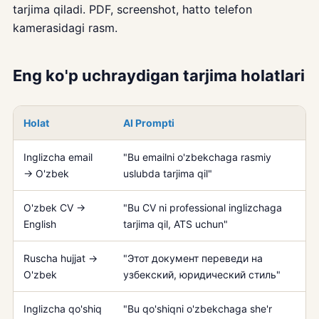
tarjima qiladi. PDF, screenshot, hatto telefon
kamerasidagi rasm.
Eng ko'p uchraydigan tarjima holatlari
Holat
AI Prompti
Inglizcha email
"Bu emailni o'zbekchaga rasmiy
→ O'zbek
uslubda tarjima qil"
O'zbek CV →
"Bu CV ni professional inglizchaga
English
tarjima qil, ATS uchun"
Ruscha hujjat →
"Этот документ переведи на
O'zbek
узбекский, юридический стиль"
Inglizcha qo'shiq
"Bu qo'shiqni o'zbekchaga she'r