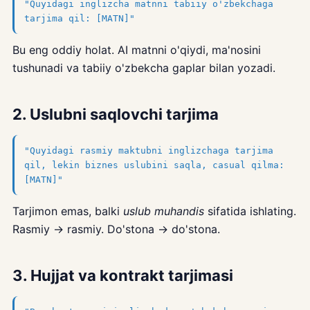
"Quyidagi inglizcha matnni tabiiy o'zbekchaga
tarjima qil: [MATN]"
Bu eng oddiy holat. AI matnni o'qiydi, ma'nosini
tushunadi va tabiiy o'zbekcha gaplar bilan yozadi.
2. Uslubni saqlovchi tarjima
"Quyidagi rasmiy maktubni inglizchaga tarjima
qil, lekin biznes uslubini saqla, casual qilma:
[MATN]"
Tarjimon emas, balki
uslub muhandis
sifatida ishlating.
Rasmiy → rasmiy. Do'stona → do'stona.
3. Hujjat va kontrakt tarjimasi