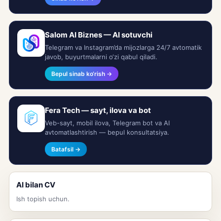
Salom AI Biznes — AI sotuvchi
Telegram va Instagram’da mijozlarga 24/7 avtomatik
javob, buyurtmalarni o‘zi qabul qiladi.
Bepul sinab ko‘rish →
Fera Tech — sayt, ilova va bot
Veb-sayt, mobil ilova, Telegram bot va AI
avtomatlashtirish — bepul konsultatsiya.
Batafsil →
AI bilan CV
Ish topish uchun.