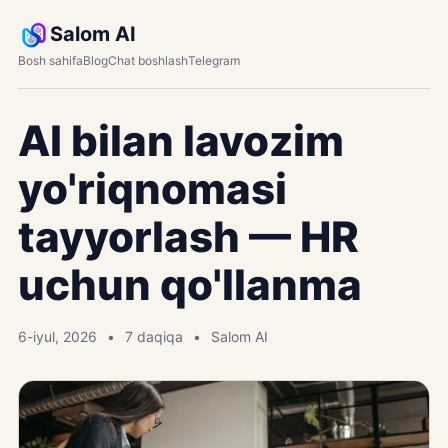
Salom AI
Bosh sahifa
Blog
Chat boshlash
Telegram
AI bilan lavozim
yo'riqnomasi
tayyorlash — HR
uchun qo'llanma
6-iyul, 2026
7 daqiqa
Salom AI