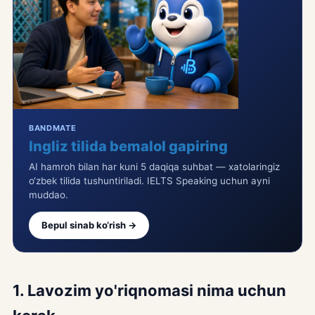
BANDMATE
Ingliz tilida bemalol gapiring
AI hamroh bilan har kuni 5 daqiqa suhbat — xatolaringiz
o‘zbek tilida tushuntiriladi. IELTS Speaking uchun ayni
muddao.
Bepul sinab ko‘rish →
1. Lavozim yo'riqnomasi nima uchun