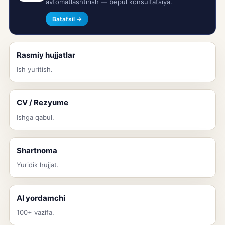
avtomatlashtirish — bepul konsultatsiya.
Batafsil →
Rasmiy hujjatlar
Ish yuritish.
CV / Rezyume
Ishga qabul.
Shartnoma
Yuridik hujjat.
AI yordamchi
100+ vazifa.