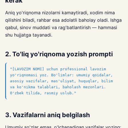
kerak
Aniq yo'riqnoma nizolarni kamaytiradi, xodim nima
qilishini biladi, rahbar esa adolatli baholay oladi. Ishga
qabul, sinov muddati va rag'batlantirish — hammasi
shu hujjatga tayanadi.
2. To'liq yo'riqnoma yozish prompti
"[LAVOZIM NOMI] uchun professional lavozim
yo'riqnomasi yoz. Bo'limlar: umumiy qoidalar,
asosiy vazifalar, mas'uliyat, huquqlar, bilim
va ko'nikma talablari, baholash mezonlari.
O'zbek tilida, rasmiy uslub."
3. Vazifalarni aniq belgilash
Umumiy so'zlar emas, o'lchanadigan vazifalar yozing: