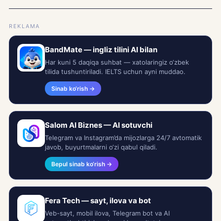
REKLAMA
BandMate — ingliz tilini AI bilan
Har kuni 5 daqiqa suhbat — xatolaringiz o‘zbek
tilida tushuntiriladi. IELTS uchun ayni muddao.
Sinab ko‘rish →
Salom AI Biznes — AI sotuvchi
Telegram va Instagram’da mijozlarga 24/7 avtomatik
javob, buyurtmalarni o‘zi qabul qiladi.
Bepul sinab ko‘rish →
Fera Tech — sayt, ilova va bot
Veb-sayt, mobil ilova, Telegram bot va AI