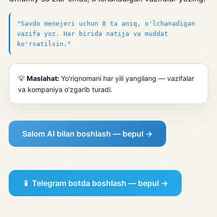
"Savdo menejeri uchun 8 ta aniq, o'lchanadigan
vazifa yoz. Har birida natija va muddat
ko'rsatilsin."
💡
Maslahat:
Yo'riqnomani har yili yangilang — vazifalar
va kompaniya o'zgarib turadi.
Salom AI bilan boshlash — bepul →
📱 Telegram botda boshlash — bepul →