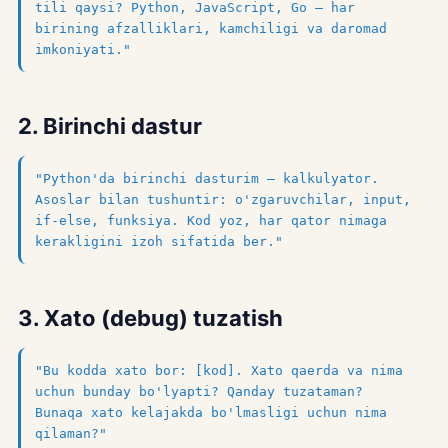
tili qaysi? Python, JavaScript, Go — har
birining afzalliklari, kamchiligi va daromad
imkoniyati."
2. Birinchi dastur
"Python'da birinchi dasturim — kalkulyator.
Asoslar bilan tushuntir: o'zgaruvchilar, input,
if-else, funksiya. Kod yoz, har qator nimaga
kerakligini izoh sifatida ber."
3. Xato (debug) tuzatish
"Bu kodda xato bor: [kod]. Xato qaerda va nima
uchun bunday bo'lyapti? Qanday tuzataman?
Bunaqa xato kelajakda bo'lmasligi uchun nima
qilaman?"