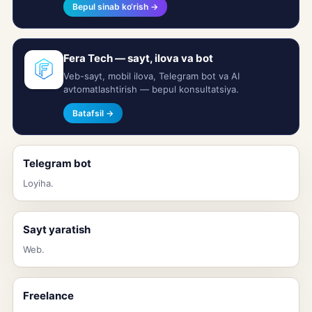
Bepul sinab ko‘rish →
Fera Tech — sayt, ilova va bot
Veb-sayt, mobil ilova, Telegram bot va AI
avtomatlashtirish — bepul konsultatsiya.
Batafsil →
Telegram bot
Loyiha.
Sayt yaratish
Web.
Freelance