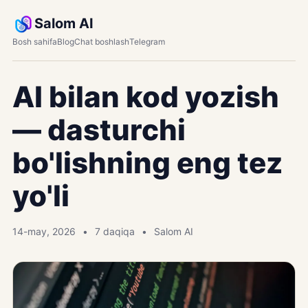
Salom AI
Bosh sahifa
Blog
Chat boshlash
Telegram
AI bilan kod yozish
— dasturchi
bo'lishning eng tez
yo'li
14-may, 2026
7 daqiqa
Salom AI