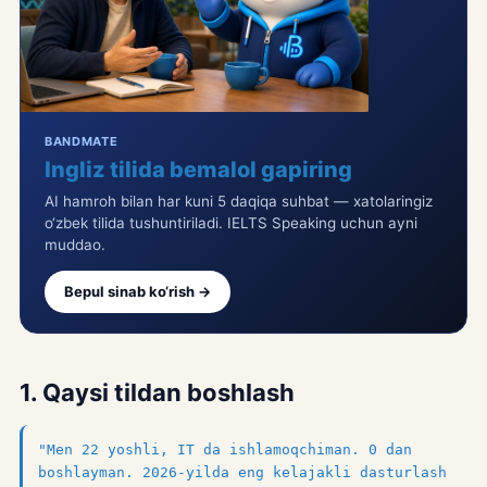
BANDMATE
Ingliz tilida bemalol gapiring
AI hamroh bilan har kuni 5 daqiqa suhbat — xatolaringiz
o‘zbek tilida tushuntiriladi. IELTS Speaking uchun ayni
muddao.
Bepul sinab ko‘rish →
1. Qaysi tildan boshlash
"Men 22 yoshli, IT da ishlamoqchiman. 0 dan
boshlayman. 2026-yilda eng kelajakli dasturlash