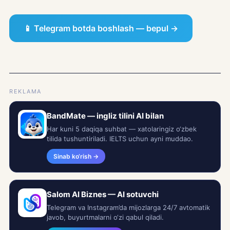
📱 Telegram botda boshlash — bepul →
REKLAMA
BandMate — ingliz tilini AI bilan
Har kuni 5 daqiqa suhbat — xatolaringiz o‘zbek
tilida tushuntiriladi. IELTS uchun ayni muddao.
Sinab ko‘rish →
Salom AI Biznes — AI sotuvchi
Telegram va Instagram’da mijozlarga 24/7 avtomatik
javob, buyurtmalarni o‘zi qabul qiladi.