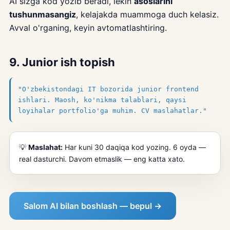
AI sizga kod yozib beradi, lekin
asoslarini
tushunmasangiz
, kelajakda muammoga duch kelasiz.
Avval o'rganing, keyin avtomatlashtiring.
9. Junior ish topish
"O'zbekistondagi IT bozorida junior frontend
ishlari. Maosh, ko'nikma talablari, qaysi
loyihalar portfolio'ga muhim. CV maslahatlar."
💡
Maslahat:
Har kuni 30 daqiqa kod yozing. 6 oyda —
real dasturchi. Davom etmaslik — eng katta xato.
Salom AI bilan boshlash — bepul →