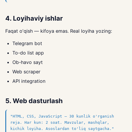
4. Loyihaviy ishlar
Faqat o'qish — kifoya emas. Real loyiha yozing:
Telegram bot
To-do list app
Ob-havo sayt
Web scraper
API integration
5. Web dasturlash
"HTML, CSS, JavaScript — 30 kunlik o'rganish
reja. Har kun: 2 soat. Mavzular, mashqlar,
kichik loyiha. Asoslardan to'liq saytgacha."