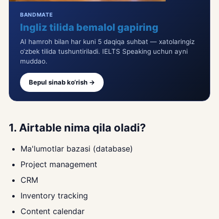
BANDMATE
Ingliz tilida bemalol gapiring
AI hamroh bilan har kuni 5 daqiqa suhbat — xatolaringiz
o‘zbek tilida tushuntiriladi. IELTS Speaking uchun ayni
muddao.
Bepul sinab ko‘rish →
1. Airtable nima qila oladi?
Ma'lumotlar bazasi (database)
Project management
CRM
Inventory tracking
Content calendar