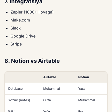
7. Integratsiya
Zapier (1000+ ilovaga)
Make.com
Slack
Google Drive
Stripe
8. Notion vs Airtable
Airtable
Notion
Database
Mukammal
Yaxshi
Yozuv (notes)
O'rta
Mukammal
Wiki
Yo'q
Bor