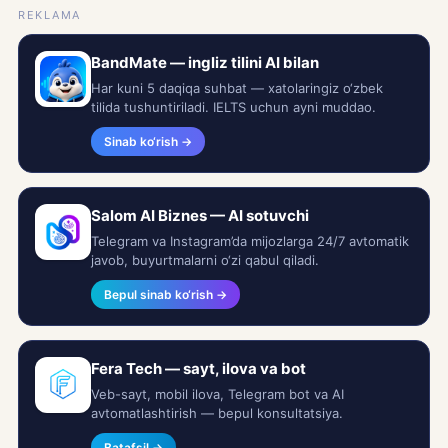
REKLAMA
BandMate — ingliz tilini AI bilan
Har kuni 5 daqiqa suhbat — xatolaringiz o‘zbek
tilida tushuntiriladi. IELTS uchun ayni muddao.
Sinab ko‘rish →
Salom AI Biznes — AI sotuvchi
Telegram va Instagram’da mijozlarga 24/7 avtomatik
javob, buyurtmalarni o‘zi qabul qiladi.
Bepul sinab ko‘rish →
Fera Tech — sayt, ilova va bot
Veb-sayt, mobil ilova, Telegram bot va AI
avtomatlashtirish — bepul konsultatsiya.
Batafsil →