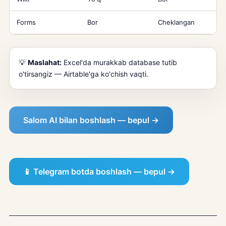
Forms
Bor
Cheklangan
💡
Maslahat:
Excel'da murakkab database tutib
o'tirsangiz — Airtable'ga ko'chish vaqti.
Salom AI bilan boshlash — bepul →
📱 Telegram botda boshlash — bepul →