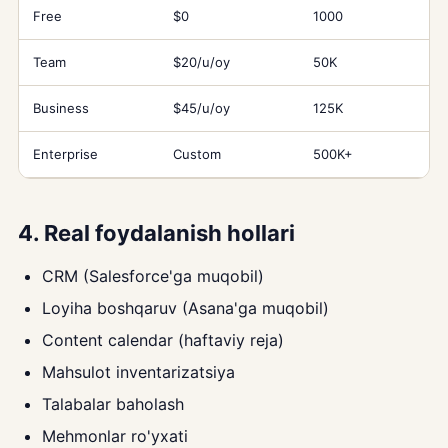
Free
$0
1000
Team
$20/u/oy
50K
Business
$45/u/oy
125K
Enterprise
Custom
500K+
4. Real foydalanish hollari
CRM (Salesforce'ga muqobil)
Loyiha boshqaruv (Asana'ga muqobil)
Content calendar (haftaviy reja)
Mahsulot inventarizatsiya
Talabalar baholash
Mehmonlar ro'yxati