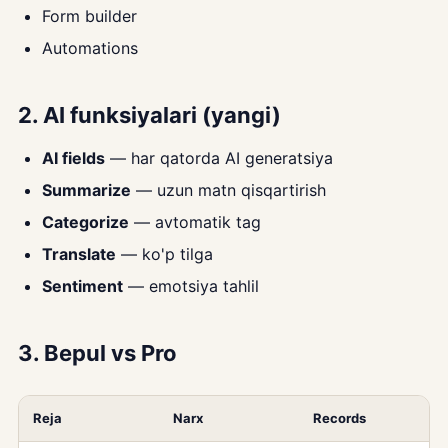
Form builder
Automations
2. AI funksiyalari (yangi)
AI fields
— har qatorda AI generatsiya
Summarize
— uzun matn qisqartirish
Categorize
— avtomatik tag
Translate
— ko'p tilga
Sentiment
— emotsiya tahlil
3. Bepul vs Pro
Reja
Narx
Records