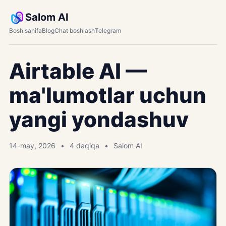
Salom AI
Bosh sahifa
Blog
Chat boshlash
Telegram
Airtable AI —
ma'lumotlar uchun
yangi yondashuv
14-may, 2026
4 daqiqa
Salom AI